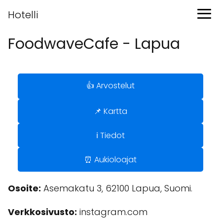
Hotelli
FoodwaveCafe - Lapua
👍 Arvostelut
📌 Kartta
ℹ️ Tiedot
⏰ Aukioloajat
Osoite:
Asemakatu 3, 62100 Lapua, Suomi.
Verkkosivusto:
instagram.com