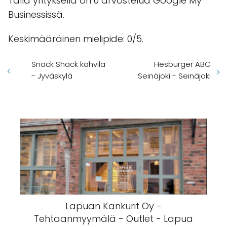
Tällä yrityksellä on 0 arvostelua Google My
Businessissä.
Keskimääräinen mielipide: 0/5.
Snack Shack kahvila
Hesburger ABC
- Jyväskylä
Seinäjoki - Seinäjoki
Lapuan Kankurit Oy -
Tehtaanmyymälä - Outlet - Lapua