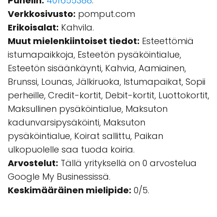
Puhelin:
401655388
.
Verkkosivusto:
pomput.com
Erikoisalat:
Kahvila.
Muut mielenkiintoiset tiedot:
Esteettömiä
istumapaikkoja, Esteetön pysäköintialue,
Esteetön sisäänkäynti, Kahvia, Aamiainen,
Brunssi, Lounas, Jälkiruoka, Istumapaikat, Sopii
perheille, Credit-kortit, Debit-kortit, Luottokortit,
Maksullinen pysäköintialue, Maksuton
kadunvarsipysäköinti, Maksuton
pysäköintialue, Koirat sallittu, Paikan
ulkopuolelle saa tuoda koiria.
Arvostelut:
Tällä yrityksellä on 0 arvostelua
Google My Businessissä.
Keskimääräinen mielipide:
0/5.