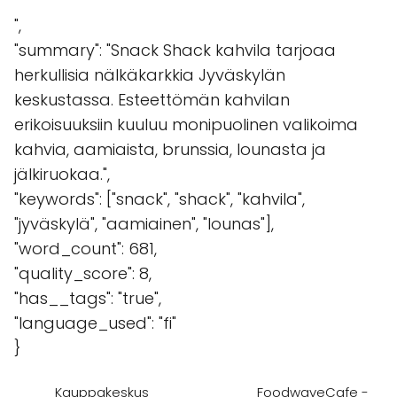
",
"summary": "Snack Shack kahvila tarjoaa
herkullisia nälkäkarkkia Jyväskylän
keskustassa. Esteettömän kahvilan
erikoisuuksiin kuuluu monipuolinen valikoima
kahvia, aamiaista, brunssia, lounasta ja
jälkiruokaa.",
"keywords": ["snack", "shack", "kahvila",
"jyväskylä", "aamiainen", "lounas"],
"word_count": 681,
"quality_score": 8,
"has__tags": "true",
"language_used": "fi"
}
Kauppakeskus
FoodwaveCafe -