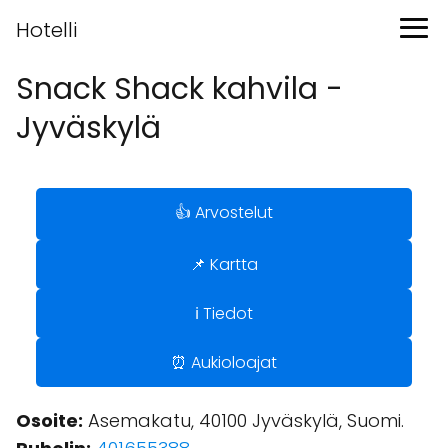
Hotelli
Snack Shack kahvila -
Jyväskylä
👍 Arvostelut
📌 Kartta
ℹ️ Tiedot
⏰ Aukioloajat
Osoite:
Asemakatu, 40100 Jyväskylä, Suomi.