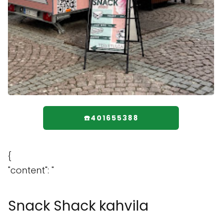
☎️401655388
{
"content": "
Snack Shack kahvila