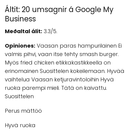
Áltit: 20 umsagnir á Google My
Business
Meðaltal álit:
3.3/5.
Opiniones:
Vaasan paras hampurilainen Ei
valmis pihvi, vaan itse tehty smash burger.
Myös fried chicken etikkakastikkeella on
erinomainen Suosittelen kokeilemaan. Hyvää
vaihtelua Vaasan ketjuravintoloihin Hyvä
ruoka parempi mieli. Tätä on kaivattu.
Suosittelen
Perus mättöö
Hyvä ruoka