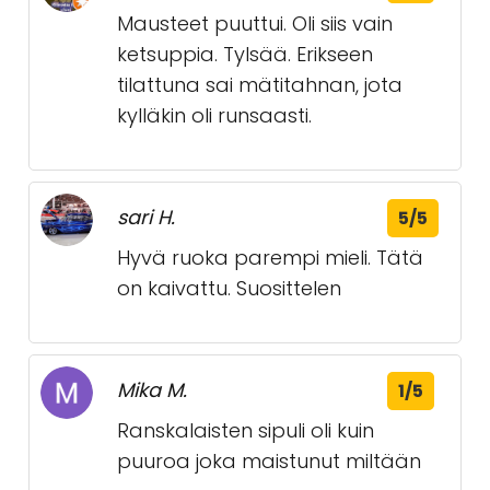
Mausteet puuttui. Oli siis vain
ketsuppia. Tylsää. Erikseen
tilattuna sai mätitahnan, jota
kylläkin oli runsaasti.
sari H.
5/5
Hyvä ruoka parempi mieli. Tätä
on kaivattu. Suosittelen
Mika M.
1/5
Ranskalaisten sipuli oli kuin
puuroa joka maistunut miltään