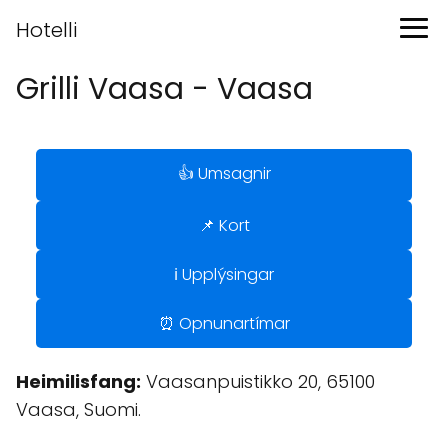
Hotelli
Grilli Vaasa - Vaasa
👍 Umsagnir
📌 Kort
ℹ️ Upplýsingar
⏰ Opnunartímar
Heimilisfang:
Vaasanpuistikko 20, 65100
Vaasa, Suomi.