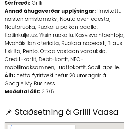
Sérfræði:
Grilli.
Annað áhugaverðar upplýsingar:
Ilmoitettu
naisten omistamaksi, Nouto oven edestä,
Noutoruoka, Ruokailu paikan päällä,
Kotiinkuljetus, Yksin ruokailu, Kasvisvaihtoehtoja,
Myöhäisillan aterioita, Ruokaa nopeasti, Tilaus
tiskiltä, Rento, Ottaa vastaan varauksia,
Credit-kortit, Debit-kortit, NFC-
mobiilimaksaminen, Luottokortit, Sopii lapsille.
Álit:
Þetta fyrirtæki hefur 20 umsagnir á
Google My Business.
Meðaltal álit:
3.3/5.
📌 Staðsetning á Grilli Vaasa