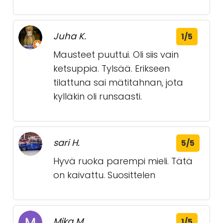
Juha K.
1/5
Mausteet puuttui. Oli siis vain
ketsuppia. Tylsää. Erikseen
tilattuna sai mätitahnan, jota
kylläkin oli runsaasti.
sari H.
5/5
Hyvä ruoka parempi mieli. Tätä
on kaivattu. Suosittelen
Mika M.
1/5