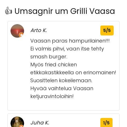
👍 Umsagnir um Grilli Vaasa
Arto K.
5/5
Vaasan paras hampurilainen!!!
Ei valmis pihvi, vaan itse tehty
smash burger.
Myös fried chicken
etikkakastikkeella on erinomainen!
Suosittelen kokeilemaan.
Hyvää vaihtelua Vaasan
ketjuravintoloihin!
Juha K.
1/5