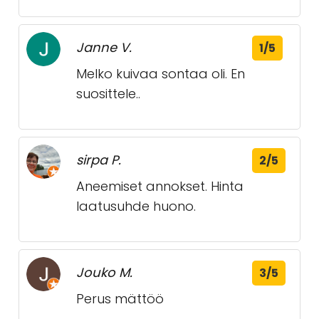
Janne V.
1/5
Melko kuivaa sontaa oli. En
suosittele..
sirpa P.
2/5
Aneemiset annokset. Hinta
laatusuhde huono.
Jouko M.
3/5
Perus mättöö