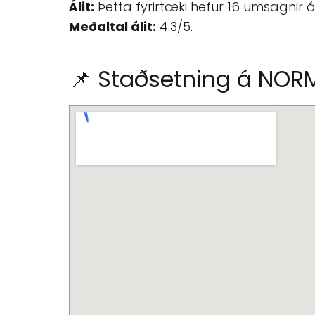
Álit:
Þetta fyrirtæki hefur 16 umsagnir 
Meðaltal álit:
4.3/5.
📌 Staðsetning á NORM