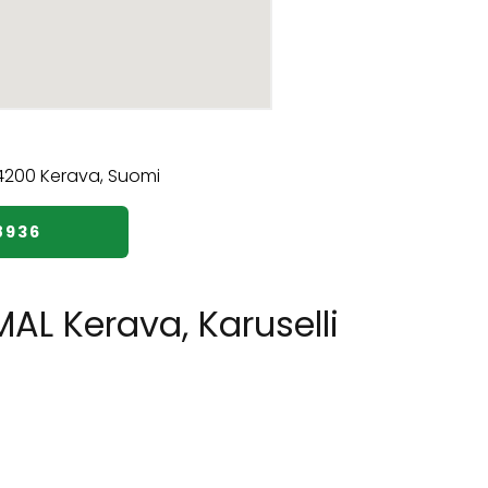
8936
L Kerava, Karuselli