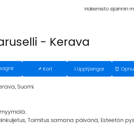
Hakemisto sijainnin 
ruselli - Kerava
sagnir
📌 Kort
ℹ️ Upplýsingar
⏰ Opnu
erava, Suomi.
amyymälä.
iinkuljetus, Toimitus samana päivänä, Esteetön pys