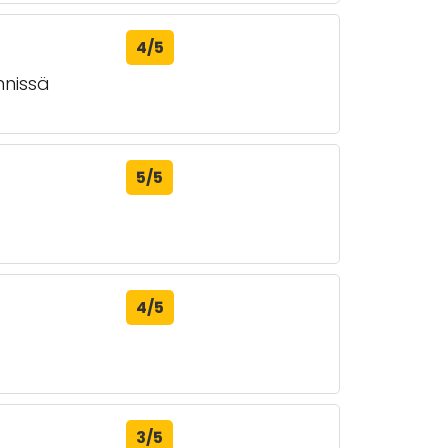
4/5
nnissä
5/5
4/5
3/5