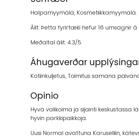
Halpamyymälä, Kosmetiikkamyymälä.
Álit: Þetta fyrirtæki hefur 16 umsagnir 
Meðaltal álit: 4.3/5.
Áhugaverðar upplýsinga
Kotiinkuljetus, Toimitus samana päivänä,
Opinio
Hyvä valikoima ja sijainti keskustassa
hyvin parkkipaikkoja.
Uusi Normal avattuna Karuselliin, kätevä