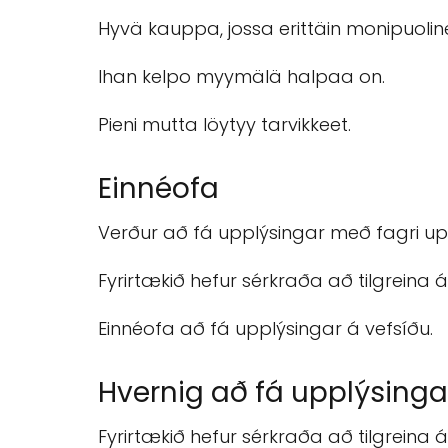
Hyvä kauppa, jossa erittäin monipuolin
Ihan kelpo myymälä halpaa on.
Pieni mutta löytyy tarvikkeet.
Einnéofa
Verður að fá upplýsingar með fagri up
Fyrirtækið hefur sérkraða að tilgreina á
Einnéofa að fá upplýsingar á vefsíðu.
Hvernig að fá upplýsinga
Fyrirtækið hefur sérkraða að tilgreina á