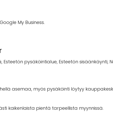
á Google My Business.
r
 Esteetön pysäköintialue, Esteetön sisäänkäynti, Nop
 lähellä asemaa, myös pysäköinti löytyy kauppakes
sti kaikenlaista pientä tarpeellista myynnissä.