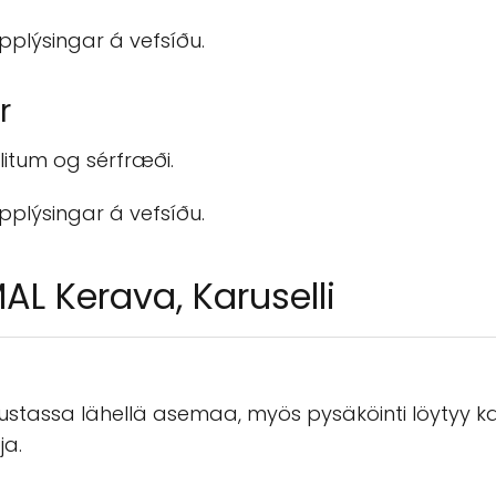
upplýsingar á vefsíðu.
r
litum og sérfræði.
upplýsingar á vefsíðu.
L Kerava, Karuselli
eskustassa lähellä asemaa, myös pysäköinti löytyy
ja.