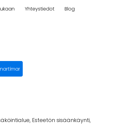
mukaan
Yhteystiedot
Blog
nartímar
äköintialue, Esteetön sisäänkäynti,