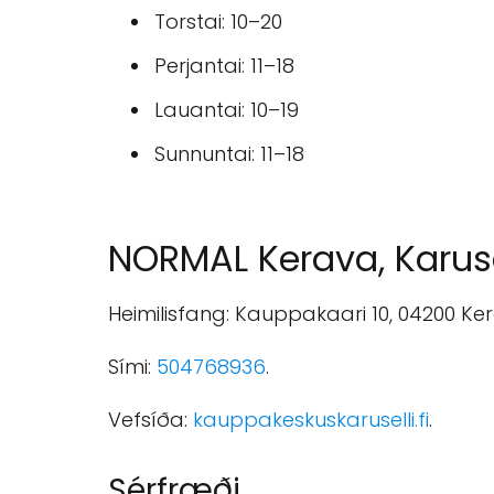
Torstai: 10–20
Perjantai: 11–18
Lauantai: 10–19
Sunnuntai: 11–18
NORMAL Kerava, Karuse
Heimilisfang: Kauppakaari 10, 04200 Ke
Sími:
504768936
.
Vefsíða:
kauppakeskuskaruselli.fi
.
Sérfræði