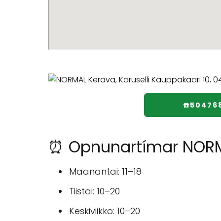
☎️50476
⏰ Opnunartímar NORMA
Maanantai: 11–18
Tiistai: 10–20
Keskiviikko: 10–20