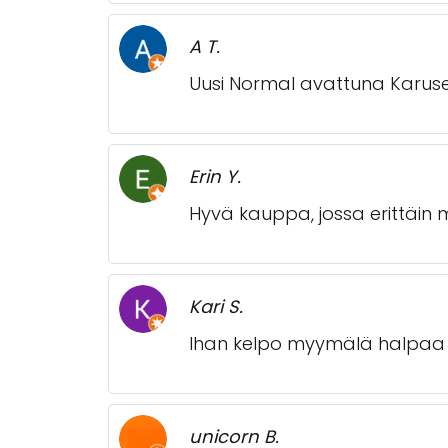
A T.
Uusi Normal avattuna Karusell
Erin Y.
Hyvä kauppa, jossa erittäin 
Kari S.
Ihan kelpo myymälä halpaa
unicorn B.