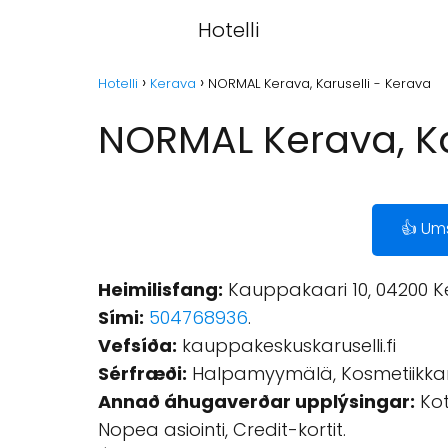
Hotelli
Hotelli
Kerava
NORMAL Kerava, Karuselli - Kerava
NORMAL Kerava, Ka
👍 Um
Heimilisfang:
Kauppakaari 10, 04200 K
Sími:
504768936
.
Vefsíða:
kauppakeskuskaruselli.fi
Sérfræði:
Halpamyymälä, Kosmetiikk
Annað áhugaverðar upplýsingar:
Kot
Nopea asiointi, Credit-kortit.