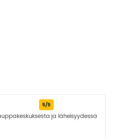
5/5
 kauppakeskuksesta ja läheisyydessä