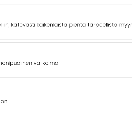
iin, kätevästi kaikenlaista pientä tarpeellista myy
monipuolinen valikoima.
 on