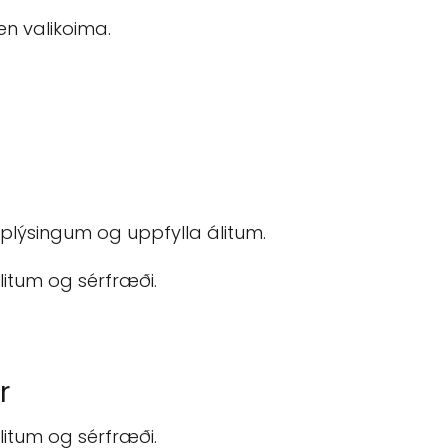
en valikoima.
plýsingum og uppfylla álitum.
litum og sérfræði.
r
litum og sérfræði.