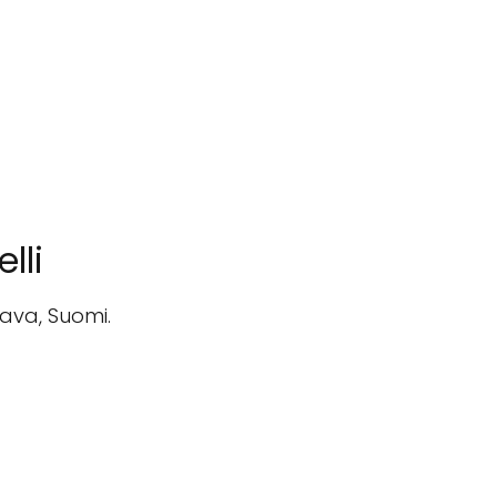
lli
rava, Suomi.