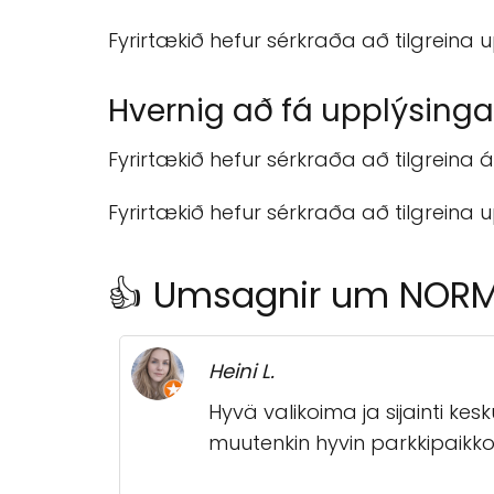
Fyrirtækið hefur sérkraða að tilgreina 
Hvernig að fá upplýsinga
Fyrirtækið hefur sérkraða að tilgreina á
Fyrirtækið hefur sérkraða að tilgreina 
👍 Umsagnir um NORMA
Heini L.
Hyvä valikoima ja sijainti k
muutenkin hyvin parkkipaikko