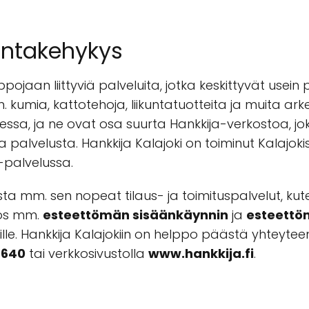
intakehykys
ppojaan liittyviä palveluita, jotka keskittyvät use
kumia, kattotehoja, liikuntatuotteita ja muita arke
essa, ja ne ovat osa suurta Hankkija-verkostoa, 
alvelusta. Hankkija Kalajoki on toiminut Kalajoki
-palvelussa.
sta mm. sen nopeat tilaus- ja toimituspalvelut, ku
yös mm.
esteettömän sisäänkäynnin
ja
esteettö
kille. Hankkija Kalajokiin on helppo päästä yhteyt
4640
tai verkkosivustolla
www.hankkija.fi
.