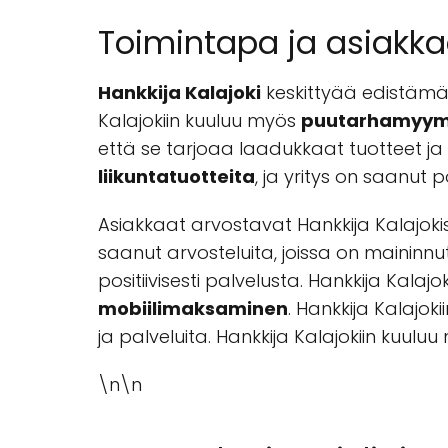
Toimintapa ja asiakka
Hankkija Kalajoki
keskittyää edistämää
Kalajokiin kuuluu myös
puutarhamyym
että se tarjoaa laadukkaat tuotteet ja
liikuntatuotteita
, ja yritys on saanut p
Asiakkaat arvostavat Hankkija Kalajokis
saanut arvosteluita, joissa on maininn
positiivisesti palvelusta. Hankkija Kal
mobiilimaksaminen
. Hankkija Kalajok
ja palveluita. Hankkija Kalajokiin kuul
\n\n