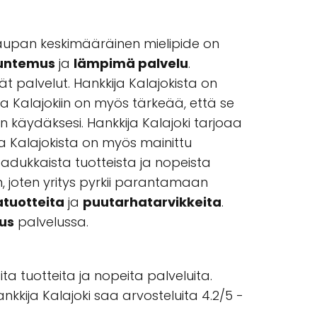
aupan keskimääräinen mielipide on
untemus
ja
lämpimä palvelu
.
t palvelut. Hankkija Kalajokista on
ja Kalajokiin on myös tärkeää, että se
n käydäksesi. Hankkija Kalajoki tarjoaa
ija Kalajokista on myös mainittu
aadukkaista tuotteista ja nopeista
n, joten yritys pyrkii parantamaan
atuotteita
ja
puutarhatarvikkeita
.
uus
palvelussa.
ta tuotteita ja nopeita palveluita.
ankkija Kalajoki saa arvosteluita 4.2/5 -