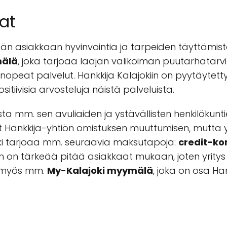
at
n asiakkaan hyvinvointia ja tarpeiden täyttämistä 
älä
, joka tarjoaa laajan valikoiman puutarhatarvik
 nopeat palvelut. Hankkija Kalajokiin on pyytäytet
ositiivisia arvosteluja näistä palveluista.
ta mm. sen avuliaiden ja ystävällisten henkilökunti
ut Hankkija-yhtiön omistuksen muuttumisen, mutta 
ajoki tarjoaa mm. seuraavia maksutapoja:
credit-kor
iin on tärkeää pitää asiakkaat mukaan, joten yritys
uu myös mm.
My-Kalajoki myymälä
, joka on osa Ha