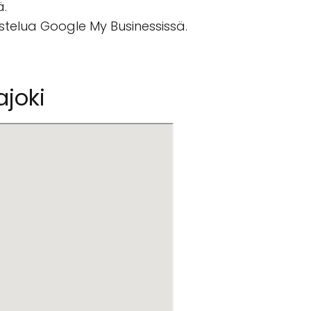
ä.
ostelua Google My Businessissä.
ajoki