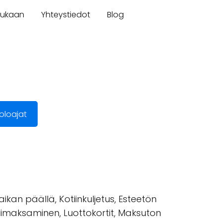
mukaan
Yhteystiedot
Blog
oloajat
kan päällä, Kotiinkuljetus, Esteetön
iilimaksaminen, Luottokortit, Maksuton