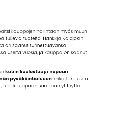
in paitsi kauppojen hallintaan myös muun
a tukevia tuoteita. Hankkija Kalajokiin
joka on saanut tunnettuavansa
ssa useita vuosia, ja kauppa on saanut
ten
kotiin kuulostus
ja
nopean
män pysäköintialueen
, mikä tekee siitä
een, sillä kauppaan saadaan yhteyttä