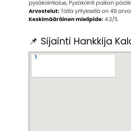
pysäköintialue, Pysäköinti paikan pääll
Arvostelut:
Tällä yrityksellä on 49 arv
Keskimääräinen mielipide:
4.2/5.
📌 Sijainti Hankkija Kal