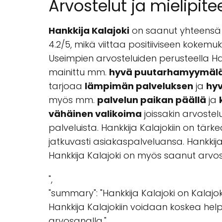
Arvostelut ja mielipite
Hankkija Kalajoki
on saanut yhteensä 
4.2/5, mikä viittaa positiiviseen kokem
Useimpien arvosteluiden perusteella Han
mainittu mm.
hyvä puutarhamyymäl
tarjoaa
lämpimän palveluksen
ja
hyv
myös mm.
palvelun paikan päällä
ja
vähäinen valikoima
joissakin arvostel
palveluista. Hankkija Kalajokiin on tärk
jatkuvasti asiakaspalveluansa. Hankki
Hankkija Kalajoki on myös saanut arvos
",
"summary": "Hankkija Kalajoki on Kalajo
Hankkija Kalajokiin voidaan koskea helpo
arvosanalla.",