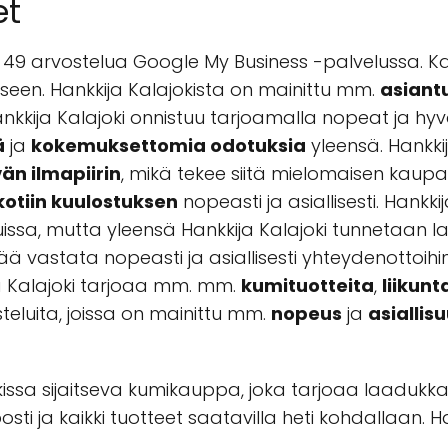
et
49 arvostelua Google My Business -palvelussa. K
ukseen. Hankkija Kalajokista on mainittu mm.
asiant
kkija Kalajoki onnistuu tarjoamalla nopeat ja hyvä
ä
ja
kokemuksettomia odotuksia
yleensä. Hankki
än ilmapiirin
, mikä tekee siitä mielomaisen kaupa
kotiin kuulostuksen
nopeasti ja asiallisesti. Hankk
uissa, mutta yleensä Hankkija Kalajoki tunnetaan l
eää vastata nopeasti ja asiallisesti yhteydenottoihi
ja Kalajoki tarjoaa mm. mm.
kumituotteita
,
liikunt
teluita, joissa on mainittu mm.
nopeus
ja
asiallis
kissa sijaitseva kumikauppa, joka tarjoaa laadukkai
sti ja kaikki tuotteet saatavilla heti kohdallaan. H