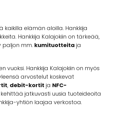
kaikilla elämän aloilla. Hankkija
keita. Hankkija Kalajokiin on tärkeää,
ty paljon mm.
kumituotteita
ja
en vuoksi. Hankkija Kalajokiin on myös
yleensä arvostelut koskevat
tit
,
debit-kortit
ja
NFC-
 kehittää jatkuvasti uusia tuoteideoita
nkkija-yhtiön laajaa verkostoa.