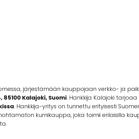
uomessa, järjestämään kauppojaan verkko- ja paika
, 85100 Kalajoki, Suomi
. Hankkija Kalajoki tarjo
kissa
. Hankkija-yritys on tunnettu erityisesti Suome
 unohtamaton kumikauppa, joka toimii erilaisilla k
ta.