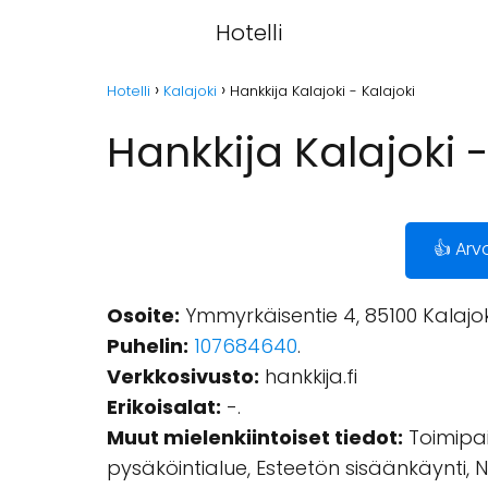
Hotelli
Hotelli
Kalajoki
Hankkija Kalajoki - Kalajoki
Hankkija Kalajoki -
👍 Arv
Osoite:
Ymmyrkäisentie 4, 85100 Kalajok
Puhelin:
107684640
.
Verkkosivusto:
hankkija.fi
Erikoisalat:
-.
Muut mielenkiintoiset tiedot:
Toimipai
pysäköintialue, Esteetön sisäänkäynti, N