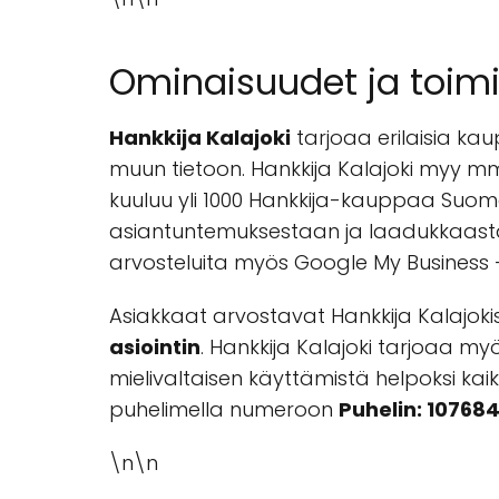
Ominaisuudet ja toim
Hankkija Kalajoki
tarjoaa erilaisia kau
muun tietoon. Hankkija Kalajoki myy mm. 
kuuluu yli 1000 Hankkija-kauppaa Suom
asiantuntemuksestaan ja laadukkaasta p
arvosteluita myös Google My Business 
Asiakkaat arvostavat Hankkija Kalajoki
asiointin
. Hankkija Kalajoki tarjoaa m
mielivaltaisen käyttämistä helpoksi kai
puhelimella numeroon
Puhelin: 10768
\n\n