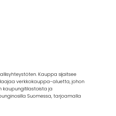
llisyhteystöten. Kauppa sijaitsee
aa laajaa verkkokauppa-aluetta, johon
n kaupungitilastoista ja
aupunginosilla Suomessa, tarjoamalla