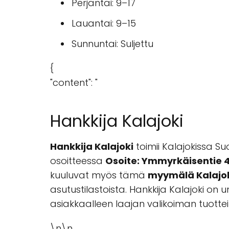
Perjantai: 9–17
Lauantai: 9–15
Sunnuntai: Suljettu
{
"content": "
Hankkija Kalajoki
Hankkija Kalajoki
toimii Kalajokissa S
osoitteessa
Osoite: Ymmyrkäisentie 4
kuuluvat myös tämä
myymälä Kalajo
asutustilastoista. Hankkija Kalajoki on
asiakkaalleen laajan valikoiman tuottei
\n\n