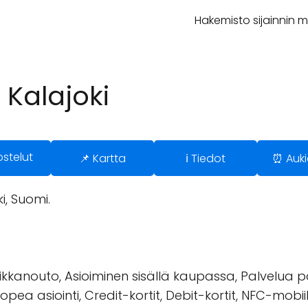
Hakemisto sijainnin 
 Kalajoki
ostelut
📌 Kartta
ℹ️ Tiedot
⏰ Auki
i, Suomi.
kkanouto, Asioiminen sisällä kaupassa, Palvelua pai
opea asiointi, Credit-kortit, Debit-kortit, NFC-mob