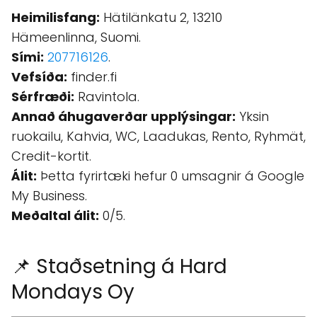
Heimilisfang:
Hätilänkatu 2, 13210
Hämeenlinna, Suomi.
Sími:
207716126
.
Vefsíða:
finder.fi
Sérfræði:
Ravintola.
Annað áhugaverðar upplýsingar:
Yksin
ruokailu, Kahvia, WC, Laadukas, Rento, Ryhmät,
Credit-kortit.
Álit:
Þetta fyrirtæki hefur 0 umsagnir á Google
My Business.
Meðaltal álit:
0/5.
📌 Staðsetning á Hard
Mondays Oy