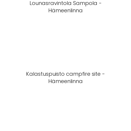
Lounasravintola Sampola -
Hämeenlinna
Kalastuspuisto campfire site -
Hämeenlinna