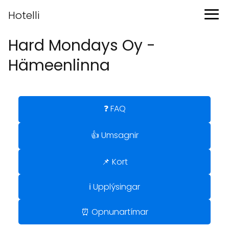
Hotelli
Hard Mondays Oy -
Hämeenlinna
❓ FAQ
👍 Umsagnir
📌 Kort
ℹ️ Upplýsingar
⏰ Opnunartímar