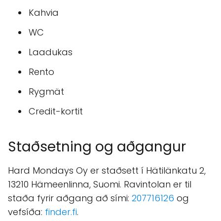
Kahvia
WC
Laadukas
Rento
Rygmät
Credit-kortit
Staðsetning og aðgangur
Hard Mondays Oy er staðsett í Hätilänkatu 2,
13210 Hämeenlinna, Suomi. Ravintolan er til
staða fyrir aðgang að sími:
207716126
og
vefsíða:
finder.fi
.