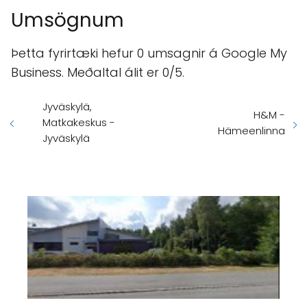
Umsögnum
Þetta fyrirtæki hefur 0 umsagnir á Google My
Business. Meðaltal álit er 0/5.
Jyväskylä,
H&M -
Matkakeskus -
Hämeenlinna
Jyväskylä