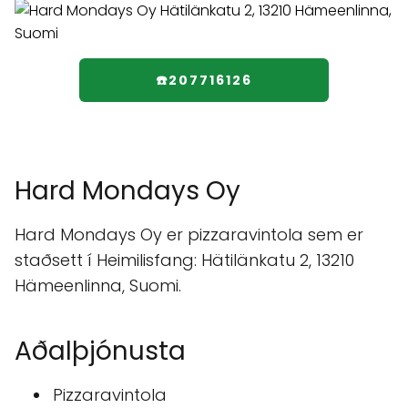
☎️207716126
Hard Mondays Oy
Hard Mondays Oy er pizzaravintola sem er
staðsett í Heimilisfang: Hätilänkatu 2, 13210
Hämeenlinna, Suomi.
Aðalþjónusta
Pizzaravintola