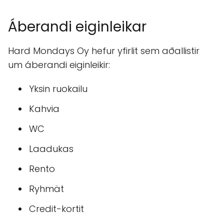
Áberandi eiginleikar
Hard Mondays Oy hefur yfirlit sem aðallistir
um áberandi eiginleikir:
Yksin ruokailu
Kahvia
WC
Laadukas
Rento
Ryhmät
Credit-kortit