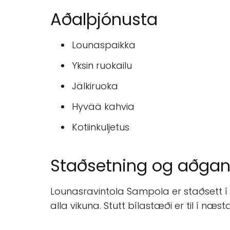
Aðalþjónusta
Lounaspaikka
Yksin ruokailu
Jälkiruoka
Hyvää kahvia
Kotiinkuljetus
Staðsetning og aðga
Lounasravintola Sampola er staðsett í 
alla vikuna. Stutt bílastæði er til í næs