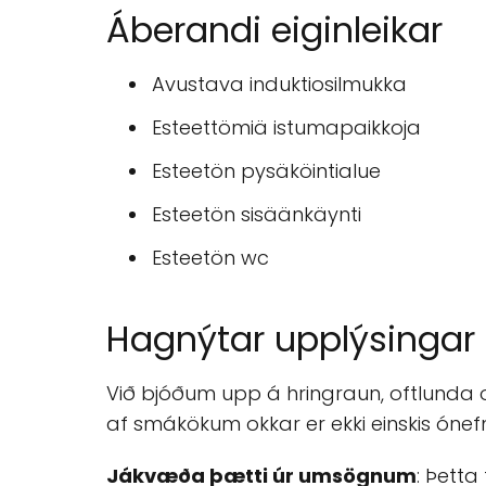
Áberandi eiginleikar
Avustava induktiosilmukka
Esteettömiä istumapaikkoja
Esteetön pysäköintialue
Esteetön sisäänkäynti
Esteetön wc
Hagnýtar upplýsingar
Við bjóðum upp á hringraun, oftlunda o
af smákökum okkar er ekki einskis óne
Jákvæða þætti úr umsögnum
: Þetta