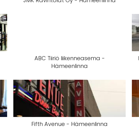
a
JMK Ravintolat Oy - Hämeenlinna
ABC Tiiriö liikenneasema -
Hämeenlinna
Fifth Avenue - Hämeenlinna