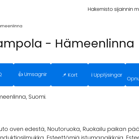
Hakemisto sijainnin 
ämeenlinna
Sampola - Hämeenlinna
Q
👍 Umsagnir
📌 Kort
ℹ️ Upplýsingar
Opnu
eenlinna, Suomi.
to oven edestä, Noutoruoka, Ruokailu paikan päällä
induktiosilmukka, Esteettömiä istumapaikkoja, Este