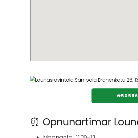
☎️5055
⏰ Opnunartímar Loun
Maanantai: 11.30–13