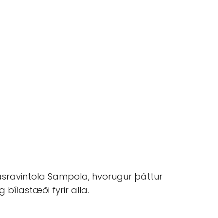
nasravintola Sampola, hvorugur þáttur
ílastæði fyrir alla.