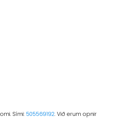
omi. Sími:
505569192
. Við erum opnir