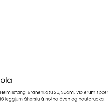
ola
Heimilisfang: Brahenkatu 26, Suomi. Við erum spæn
 Við leggjum áherslu á notna óven og noutoruoka.