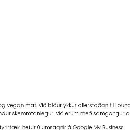
g vegan mat. Við bíður ykkur allerstaðan til Lou
fndur skemmtanlegur. Við erum með samgöngur og b
 fyrirtæki hefur 0 umsagnir á Google My Business.