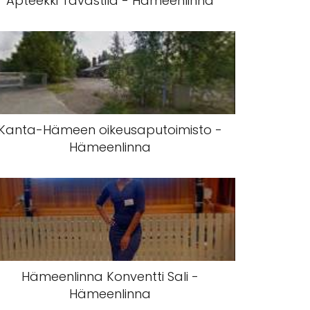
Apteekki Tavastila - Hämeenlinna
Kanta-Hämeen oikeusaputoimisto -
Hämeenlinna
Hämeenlinna Konventti Sali -
Hämeenlinna