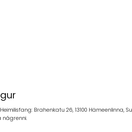
ngur
Heimilisfang: Brahenkatu 26, 13100 Hämeenlinna, Su
ta nágrenni.