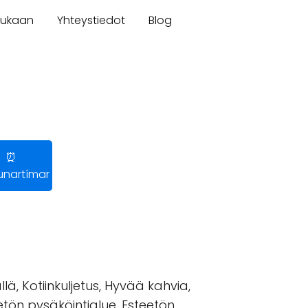
mukaan
Yhteystiedot
Blog
⏰
nartímar
, Kotiinkuljetus, Hyvää kahvia,
etön pysäköintialue, Esteetön