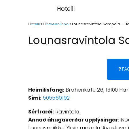
Hotelli
Hotelli
Hämeenlinna
Lounasravintola Sampola - H
Lounasravintola 
❓ FA
Heimilisfang:
Brahenkatu 26, 13100 Häm
Sími:
505569192
.
Sérfræði:
Ravintola.
Annað áhugaverðar upplýsingar:
Nou
Lounaspaikka, Yksin ruokailu, Avustava 