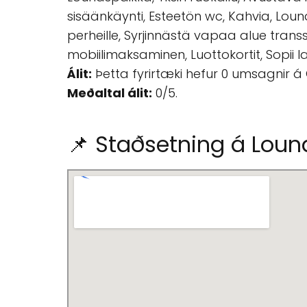
sisäänkäynti, Esteetön wc, Kahvia, Loun
perheille, Syrjinnästä vapaa alue transsu
mobiilimaksaminen, Luottokortit, Sopii lap
Álit:
Þetta fyrirtæki hefur 0 umsagnir á
Meðaltal álit:
0/5.
📌 Staðsetning á Lou