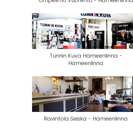
Ompelimo Vuorento - Hämeenlinn
Tunnin Kuva Hämeenlinna -
Hämeenlinna
Ravintola Seiska - Hämeenlinna