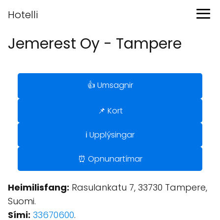
Hotelli
Jemerest Oy - Tampere
👍 Umsagnir
📌 Kort
ℹ️ Upplýsingar
⏰ Opnunartímar
Heimilisfang:
Rasulankatu 7, 33730 Tampere,
Suomi.
Sími:
33670600
.