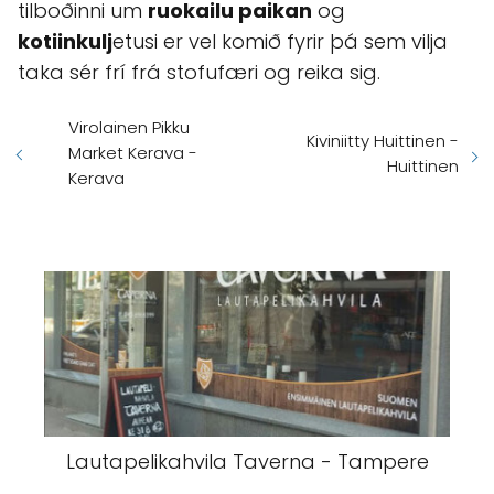
tilboðinni um
ruokailu paikan
og
kotiinkulj
etusi er vel komið fyrir þá sem vilja
taka sér frí frá stofufæri og reika sig.
Virolainen Pikku
Kiviniitty Huittinen -
Market Kerava -
Huittinen
Kerava
Lautapelikahvila Taverna - Tampere