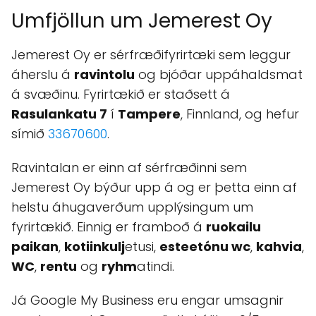
Umfjöllun um Jemerest Oy
Jemerest Oy er sérfræðifyrirtæki sem leggur
áherslu á
ravintolu
og bjóðar uppáhaldsmat
á svæðinu. Fyrirtækið er staðsett á
Rasulankatu 7
í
Tampere
, Finnland, og hefur
símið
33670600
.
Ravintalan er einn af sérfræðinni sem
Jemerest Oy býður upp á og er þetta einn af
helstu áhugaverðum upplýsingum um
fyrirtækið. Einnig er framboð á
ruokailu
paikan
,
kotiinkulj
etusi,
esteetónu wc
,
kahvia
,
WC
,
rentu
og
ryhm
atindi.
Já Google My Business eru engar umsagnir