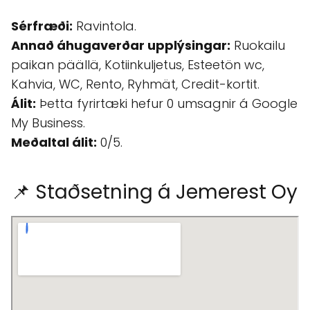
Sérfræði:
Ravintola.
Annað áhugaverðar upplýsingar:
Ruokailu
paikan päällä, Kotiinkuljetus, Esteetön wc,
Kahvia, WC, Rento, Ryhmät, Credit-kortit.
Álit:
Þetta fyrirtæki hefur 0 umsagnir á Google
My Business.
Meðaltal álit:
0/5.
📌 Staðsetning á Jemerest Oy