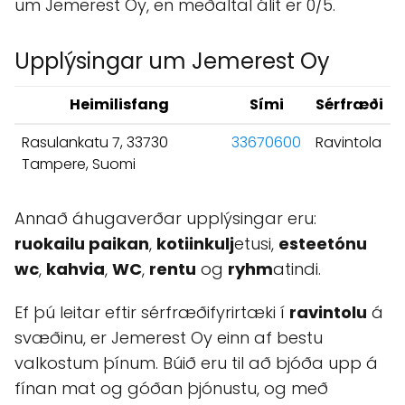
um Jemerest Oy, en meðaltal álit er 0/5.
Upplýsingar um Jemerest Oy
Heimilisfang
Sími
Sérfræði
Rasulankatu 7, 33730
33670600
Ravintola
Tampere, Suomi
Annað áhugaverðar upplýsingar eru:
ruokailu paikan
,
kotiinkulj
etusi,
esteetónu
wc
,
kahvia
,
WC
,
rentu
og
ryhm
atindi.
Ef þú leitar eftir sérfræðifyrirtæki í
ravintolu
á
svæðinu, er Jemerest Oy einn af bestu
valkostum þínum. Búið eru til að bjóða upp á
fínan mat og góðan þjónustu, og með