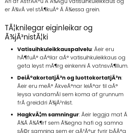
Ãri af ÃstrÃ­Ã°u Ã­ Ã¾Ãgu vatisuihkuleikkaus og
er Ã¾vÃ­ vel stÃ¶kuÃ° Ã Ã¾essa grein.
TÃ¦knilegar eiginleikar og
Ã¾jÃ³nistÃ¦ki
Vatisuihkuleikkauspalvelu
: Ãeir eru
hÃ¶fuÃ° aÃ°ilar aÃ° vatisuihkuleikkaus og
geta leyst mÃ¶rg einkenni Ã vatnsvÃ¶llum.
DeiÃ°akortatjÃ³n og luottokortatjÃ³n
:
Ãeir eru meÃ° ÃkveÃ°nar leiÃ°ar til aÃ°
leysa vandamÃl sem koma af grunnum
frÃ greiddri Ã¾jÃ³nlist.
HagkvÃ¦m samningur
: Ãeir leggja mat Ã
Ã¾Ã Ã¾Ã¶rf sem Ã¾egna hafi og samna
sÃ©r samning sem er gÃ³Ã°ur fyrir bÃÃ°a