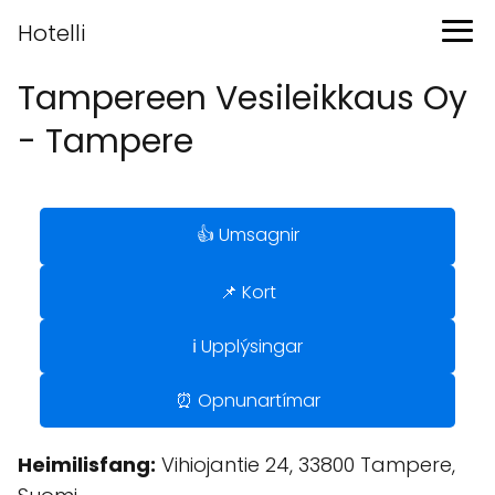
Hotelli
Tampereen Vesileikkaus Oy
- Tampere
👍 Umsagnir
📌 Kort
ℹ️ Upplýsingar
⏰ Opnunartímar
Heimilisfang:
Vihiojantie 24, 33800 Tampere,