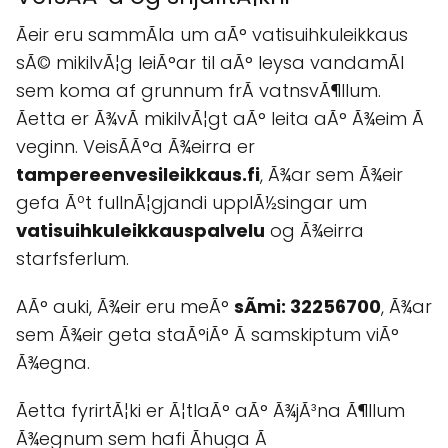
Ãeir eru sammÃla um aÃ° vatisuihkuleikkaus
sÃ© mikilvÃ¦g leiÃ°ar til aÃ° leysa vandamÃl
sem koma af grunnum frÃ vatnsvÃ¶llum.
Ãetta er Ã¾vÃ­ mikilvÃ¦gt aÃ° leita aÃ° Ã¾eim Ã
veginn. VeisÃ­Ã°a Ã¾eirra er
tampereenvesileikkaus.fi
, Ã¾ar sem Ã¾eir
gefa Ãºt fullnÃ¦gjandi upplÃ½singar um
vatisuihkuleikkauspalvelu
og Ã¾eirra
starfsferlum.
AÃ° auki, Ã¾eir eru meÃ°
sÃ­mi: 32256700
, Ã¾ar
sem Ã¾eir geta staÃ°iÃ° Ã­ samskiptum viÃ°
Ã¾egna.
Ãetta fyrirtÃ¦ki er Ã¦tlaÃ° aÃ° Ã¾jÃ³na Ã¶llum
Ã¾egnum sem hafi Ãhuga Ã