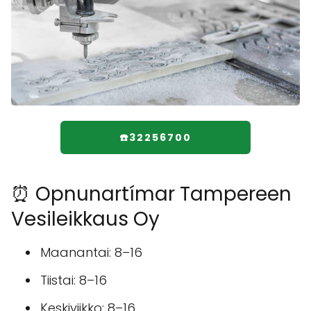
☎️32256700
⏰ Opnunartímar Tampereen
Vesileikkaus Oy
Maanantai: 8–16
Tiistai: 8–16
Keskiviikko: 8–16