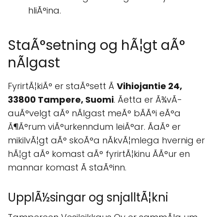
hliÃ°ina.
StaÃ°setning og hÃ¦gt aÃ°
nÃlgast
FyrirtÃ¦kiÃ° er staÃ°sett Ã
Vihiojantie 24,
33800 Tampere, Suomi
. Ãetta er Ã¾vÃ­
auÃ°velgt aÃ° nÃlgast meÃ° bÃ­Ã°i eÃ°a
Ã¶Ã°rum viÃ°urkenndum leiÃ°ar. ÃaÃ° er
mikilvÃ¦gt aÃ° skoÃ°a nÃkvÃ¦mlega hvernig er
hÃ¦gt aÃ° komast aÃ° fyrirtÃ¦kinu ÃÃ°ur en
mannar komast Ã staÃ°inn.
UpplÃ½singar og snjalltÃ¦kni