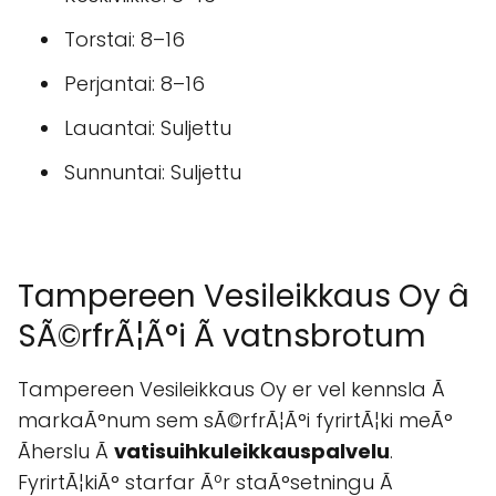
Torstai: 8–16
Perjantai: 8–16
Lauantai: Suljettu
Sunnuntai: Suljettu
Tampereen Vesileikkaus Oy â
SÃ©rfrÃ¦Ã°i Ã­ vatnsbrotum
Tampereen Vesileikkaus Oy er vel kennsla Ã
markaÃ°num sem sÃ©rfrÃ¦Ã°i fyrirtÃ¦ki meÃ°
Ãherslu Ã
vatisuihkuleikkauspalvelu
.
FyrirtÃ¦kiÃ° starfar Ãºr staÃ°setningu Ã