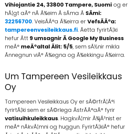
Vihiojantie 24, 33800 Tampere, Suomi
og er
hÃ¦gt aÃ° nÃ Ã¾eim Ã sÃ­ma Ã
SÃ­mi:
32256700
. VeisÃ­Ã°a Ã¾eirra er
VefsÃ­Ã°a:
tampereenvesileikkaus.fi
. Ãetta fyrirtÃ¦ki
hefur Ãtt
9 umsagnir Ã Google My Business
meÃ°
meÃ°altal Ãlit: 5/5
, sem sÃ½nir mikla
Ãnnegnun viÃ° Ã¾egna og Ã¾ekkingu Ã¾eirra.
Um Tampereen Vesileikkaus
Oy
Tampereen Vesileikkaus Oy er sÃ©rfrÃ¦Ã°i
fyrirtÃ¦ki sem er sÃ©rlega ÃstrÃ­Ã°aÃ° fyrir
vatisuihkuleikkaus
. HagkvÃ¦mir Ã¾jÃ³nist er
meÃ° nÃkvÃ¦mni og huggun. FyrirtÃ¦kiÃ° hefur