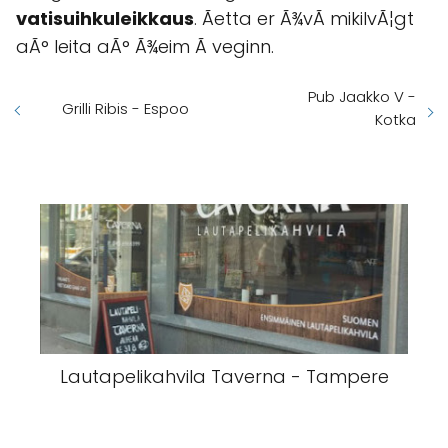
vatisuihkuleikkaus
. Ãetta er Ã¾vÃ­ mikilvÃ¦gt
aÃ° leita aÃ° Ã¾eim Ã veginn.
Pub Jaakko V -
Grilli Ribis - Espoo
Kotka
Lautapelikahvila Taverna - Tampere