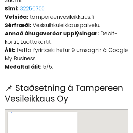
Suomi.
Sími:
32256700
.
Vefsíða:
tampereenvesileikkaus.fi
Sérfræði:
Vesisuihkuleikkauspalvelu.
Annað áhugaverðar upplýsingar:
Debit-
kortit, Luottokortit.
Álit:
Þetta fyrirtæki hefur 9 umsagnir á Google
My Business.
Meðaltal álit:
5/5.
📌 Staðsetning á Tampereen
Vesileikkaus Oy