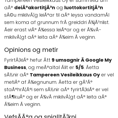
Tampereen Vesileikkaus Oy er sammÃla um
aÃ°
deiÃ°akortitjÃ³n
og
luottokortitjÃ³n
sÃ©u mikilvÃ¦g leiÃ°ar til aÃ° leysa vandamÃl
sem koma af grunnum frÃ greiddri Ã¾jÃ³nlist.
Ãeir erast viÃ° Ã¾essa leiÃ°ar og er Ã¾vÃ­
mikilvÃ¦gt aÃ° leita aÃ° Ã¾eim Ã veginn.
Opinions og metir
FyrirtÃ¦kiÃ° hefur Ãtt
9 umsagnir Ã Google My
Business
, og meÃ°altal Ãlit er
5/5
. Ãetta
sÃ½nir aÃ°
Tampereen Vesileikkaus Oy
er vel
metiÃ° af Ã¾egnunum. Ãetta er gÃ³Ã°
staÃ°hrÃ¦Ã°i sem sÃ½nir aÃ° fyrirtÃ¦kiÃ° er vel
stÃ¶kuÃ° og er Ã¾vÃ­ mikilvÃ¦gt aÃ° leita aÃ°
Ã¾eim Ã veginn.
VefsÃ­Ã°a og snjalltÃ¦kni