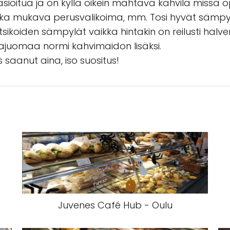
asioitua ja on kyllä oikein mahtava kahvila missä op
 Aika mukava perusvalikoima, mm. Tosi hyvät sämpylä
ikoiden sämpylät vaikka hintakin on reilusti halvem
ajuomaa normi kahvimaidon lisäksi.
saanut aina, iso suositus!
Juvenes Café Hub - Oulu