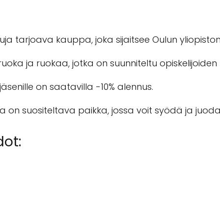
uja tarjoava kauppa, joka sijaitsee Oulun yliopisto
uoka ja ruokaa, jotka on suunniteltu opiskelijoiden t
jäsenille on saatavilla -10% alennus.
 on suositeltava paikka, jossa voit syödä ja juoda
dot: