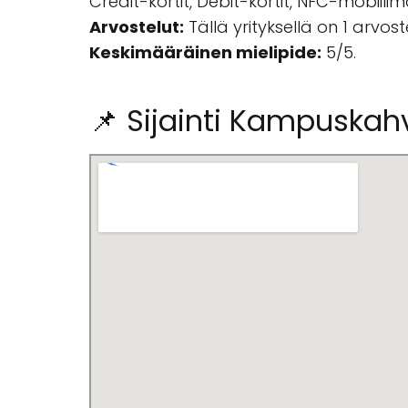
Credit-kortit, Debit-kortit, NFC-mobiilim
Arvostelut:
Tällä yrityksellä on 1 arvos
Keskimääräinen mielipide:
5/5.
📌 Sijainti Kampuskahv