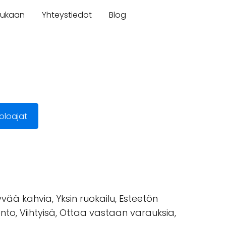
mukaan
Yhteystiedot
Blog
oloajat
yvää kahvia, Yksin ruokailu, Esteetön
nto, Viihtyisä, Ottaa vastaan varauksia,