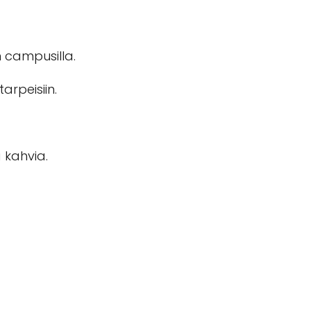
n campusilla.
arpeisiin.
 kahvia.