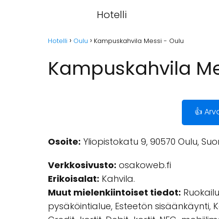
Hotelli
Hotelli
Oulu
Kampuskahvila Messi - Oulu
Kampuskahvila Me
👍 Arv
Osoite:
Yliopistokatu 9, 90570 Oulu, Suo
Verkkosivusto:
osakoweb.fi
Erikoisalat:
Kahvila.
Muut mielenkiintoiset tiedot:
Ruokailu 
pysäköintialue, Esteetön sisäänkäynti, 