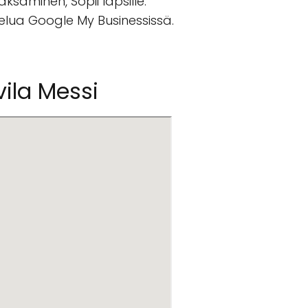
aksaminen, Sopii lapsille.
telua Google My Businessissä.
ila Messi