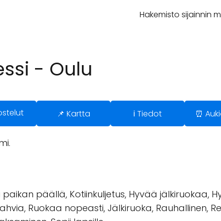
Hakemisto sijainnin 
ssi - Oulu
ostelut
📌 Kartta
ℹ️ Tiedot
⏰ Auki
mi.
paikan päällä, Kotiinkuljetus, Hyvää jälkiruokaa, H
Kahvia, Ruokaa nopeasti, Jälkiruoka, Rauhallinen, Re