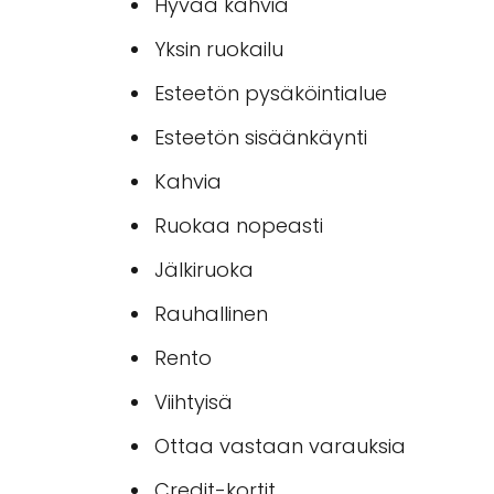
Hyvää kahvia
Yksin ruokailu
Esteetön pysäköintialue
Esteetön sisäänkäynti
Kahvia
Ruokaa nopeasti
Jälkiruoka
Rauhallinen
Rento
Viihtyisä
Ottaa vastaan varauksia
Credit-kortit