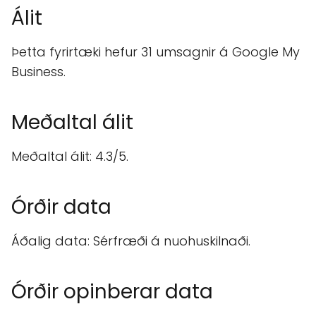
Álit
Þetta fyrirtæki hefur 31 umsagnir á Google My
Business.
Meðaltal álit
Meðaltal álit: 4.3/5.
Órðir data
Áðalig data: Sérfræði á nuohuskilnaði.
Órðir opinberar data