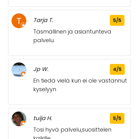
Tarja T.
5/5
Täsmällinen ja asiantunteva
palvelu.
Jp W.
4/5
En tiedä vielä kun ei ole vastannut
kyselyyn
tuija H.
5/5
Tosi hyvä palvelu,suosittelen
kaikille