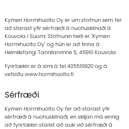
Kymen Hormihuolto Oy er um stofnun sem fer
að starast yfir sérfræði á nuohuskilnaði á
Kouvola í Suomi. Stofnunin heiti er 'Kymen
Hormihuolto Oy' og hún er að finna á
Heimilisfangi Tannilanrinne 5, 45910 Kouvola.
Fyrirtækin er á sími á tel 405510920 og á
vefsíðu www.hormihuolto.fi.
Sérfræði
Kymen Hormihuolto Oy fer að starast yfir
sérfræði á nuohuskilnaði, en skiljan má einnig
að fyrirtækin starist að auki við sérfræði á