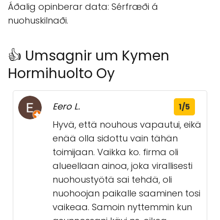
Áðalig opinberar data: Sérfræði á
nuohuskilnaði.
👍 Umsagnir um Kymen
Hormihuolto Oy
Eero L.
1/5
Hyvä, että nouhous vapautui, eikä
enää olla sidottu vain tähän
toimijaan. Vaikka ko. firma oli
alueellaan ainoa, joka virallisesti
nuohoustyötä sai tehdä, oli
nuohoojan paikalle saaminen tosi
vaikeaa. Samoin nyttemmin kun