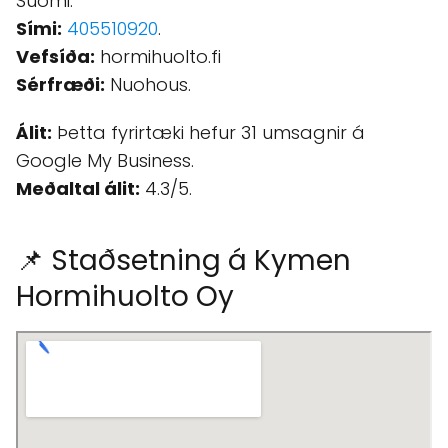
Suomi.
Sími:
405510920
.
Vefsíða:
hormihuolto.fi
Sérfræði:
Nuohous.
Álit:
Þetta fyrirtæki hefur 31 umsagnir á
Google My Business.
Meðaltal álit:
4.3/5.
📌 Staðsetning á Kymen
Hormihuolto Oy