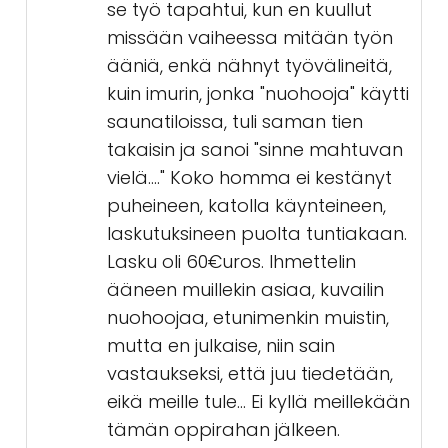
se työ tapahtui, kun en kuullut
missään vaiheessa mitään työn
ääniä, enkä nähnyt työvälineitä,
kuin imurin, jonka "nuohooja" käytti
saunatiloissa, tuli saman tien
takaisin ja sanoi "sinne mahtuvan
vielä...." Koko homma ei kestänyt
puheineen, katolla käynteineen,
laskutuksineen puolta tuntiakaan.
Lasku oli 60€uros. Ihmettelin
ääneen muillekin asiaa, kuvailin
nuohoojaa, etunimenkin muistin,
mutta en julkaise, niin sain
vastaukseksi, että juu tiedetään,
eikä meille tule... Ei kyllä meillekään
tämän oppirahan jälkeen.