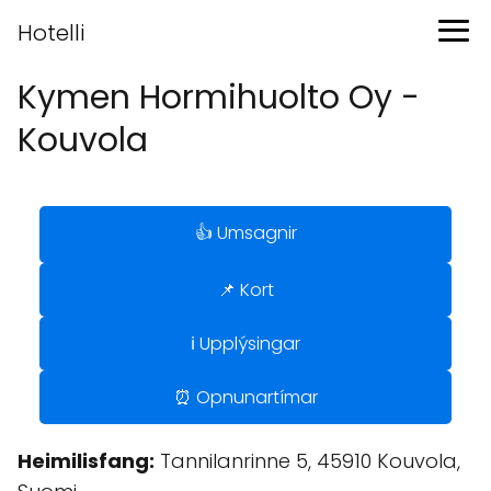
Hotelli
Kymen Hormihuolto Oy -
Kouvola
👍 Umsagnir
📌 Kort
ℹ️ Upplýsingar
⏰ Opnunartímar
Heimilisfang:
Tannilanrinne 5, 45910 Kouvola,