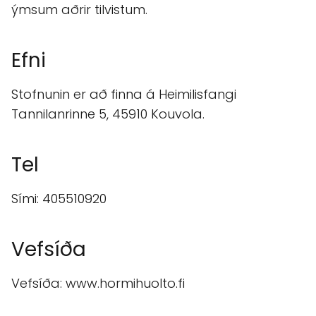
ýmsum aðrir tilvistum.
Efni
Stofnunin er að finna á Heimilisfangi
Tannilanrinne 5, 45910 Kouvola.
Tel
Sími: 405510920
Vefsíða
Vefsíða: www.hormihuolto.fi