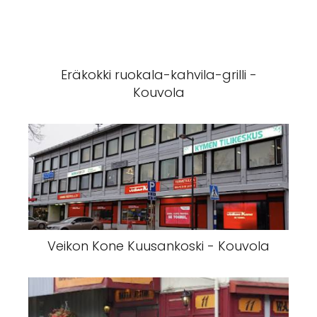
Eräkokki ruokala-kahvila-grilli -
Kouvola
Veikon Kone Kuusankoski - Kouvola