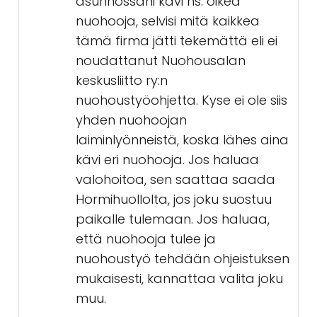
asunnossani kävi ns. oikea
nuohooja, selvisi mitä kaikkea
tämä firma jätti tekemättä eli ei
noudattanut Nuohousalan
keskusliitto ry:n
nuohoustyöohjetta. Kyse ei ole siis
yhden nuohoojan
laiminlyönneistä, koska lähes aina
kävi eri nuohooja. Jos haluaa
valohoitoa, sen saattaa saada
Hormihuollolta, jos joku suostuu
paikalle tulemaan. Jos haluaa,
että nuohooja tulee ja
nuohoustyö tehdään ohjeistuksen
mukaisesti, kannattaa valita joku
muu.