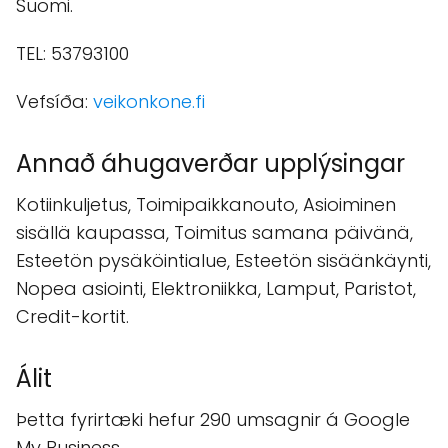
Suomi.
TEL: 53793100
Vefsíða:
veikonkone.fi
Annað áhugaverðar upplýsingar
Kotiinkuljetus, Toimipaikkanouto, Asioiminen
sisällä kaupassa, Toimitus samana päivänä,
Esteetön pysäköintialue, Esteetön sisäänkäynti,
Nopea asiointi, Elektroniikka, Lamput, Paristot,
Credit-kortit.
Álit
Þetta fyrirtæki hefur 290 umsagnir á Google
My Business.