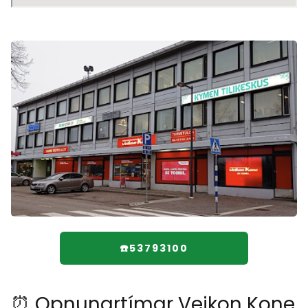
☎️53793100
⏰ Opnunartímar Veikon Kone