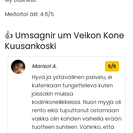
Meðaltal álit: 4.6/5.
👍 Umsagnir um Veikon Kone
Kuusankoski
Marisol A.
5/5
Hyvä ja ystävällinen palvelu, ei
kuitenkaan tungetteleva kuten
joissakin muissa
kodinkoneliikkeissä. Nuori myyjä oli
rento eikä tuputtanut ostamaan
vaikka olin kahden vaiheilla erään
tuotteen suhteen. Vahinko, että