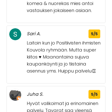
komea & nuorekas mies antoi
vastauksen jokaiseen asiaan.
Sari A.
5/5
Laitoin kun jo Positiivisten ihmisten
Kouvola ryhmään. Mutta super
kiitos ♥️ Maanantaina sujuva
kaupankäynti ja jo tiistaina
asennus yms. Huippu palvelu👏
Juha S.
5/5
Hyvät valikoimat ja erinomainen
palvelu. Tavarat saa yleensä