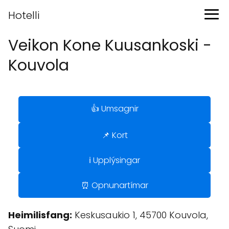
Hotelli
Veikon Kone Kuusankoski -
Kouvola
👍 Umsagnir
📌 Kort
ℹ️ Upplýsingar
⏰ Opnunartímar
Heimilisfang:
Keskusaukio 1, 45700 Kouvola,