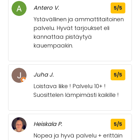
Antero V.
5/5
Ystävällinen ja ammattitaitoinen
palvelu. Hyvät tarjoukset eli
kannattaa pistäytyä
kauempaakin.
Juha J.
5/5
Loistava liike ! Palvelu 10+ !
Suosittelen lämpimästi kaikille !
Heiskala P.
5/5
Nopea ja hyvä palvelu + erittäin