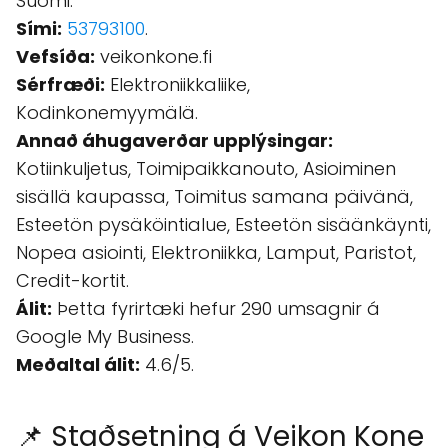
Suomi.
Sími:
53793100
.
Vefsíða:
veikonkone.fi
Sérfræði:
Elektroniikkaliike,
Kodinkonemyymälä.
Annað áhugaverðar upplýsingar:
Kotiinkuljetus, Toimipaikkanouto, Asioiminen
sisällä kaupassa, Toimitus samana päivänä,
Esteetön pysäköintialue, Esteetön sisäänkäynti,
Nopea asiointi, Elektroniikka, Lamput, Paristot,
Credit-kortit.
Álit:
Þetta fyrirtæki hefur 290 umsagnir á
Google My Business.
Meðaltal álit:
4.6/5.
📌 Staðsetning á Veikon Kone