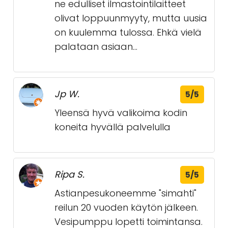
ne edulliset ilmastointilaitteet
olivat loppuunmyyty, mutta uusia
on kuulemma tulossa. Ehkä vielä
palataan asiaan...
Jp W.
5/5
Yleensä hyvä valikoima kodin
koneita hyvällä palvelulla
Ripa S.
5/5
Astianpesukoneemme "simahti"
reilun 20 vuoden käytön jälkeen.
Vesipumppu lopetti toimintansa.