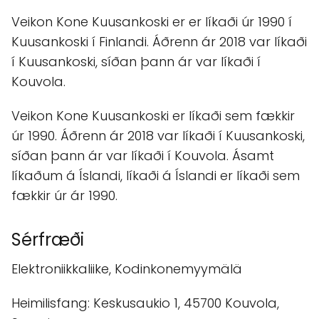
Veikon Kone Kuusankoski er er líkaði úr 1990 í
Kuusankoski í Finlandi. Áðrenn ár 2018 var líkaði
í Kuusankoski, síðan þann ár var líkaði í
Kouvola.
Veikon Kone Kuusankoski er líkaði sem fækkir
úr 1990. Áðrenn ár 2018 var líkaði í Kuusankoski,
síðan þann ár var líkaði í Kouvola. Ásamt
líkaðum á Íslandi, líkaði á Íslandi er líkaði sem
fækkir úr ár 1990.
Sérfræði
Elektroniikkaliike, Kodinkonemyymälä
Heimilisfang: Keskusaukio 1, 45700 Kouvola,