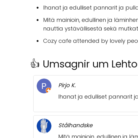
Ihanat ja edulliset pannarit ja pull
Mitä mainioin, edullinen ja läminh
nauttia ystävällisestä sekä mutka
Cozy cafe attended by lovely peo
👍 Umsagnir um Lehto
Pirjo K.
Ihanat ja edulliset pannarit j
Stålhandske
Mitä mainioin, edullinen ja 