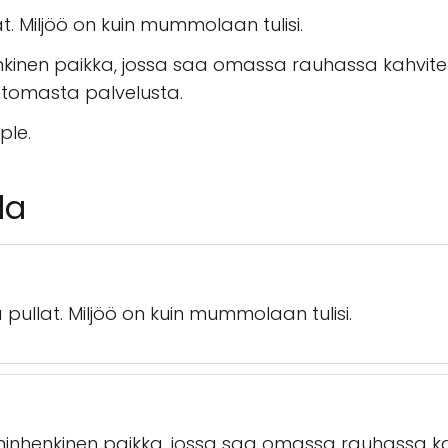
at. Miljöö on kuin mummolaan tulisi.
enkinen paikka, jossa saa omassa rauhassa kahvitell
ttomasta palvelusta.
ple.
la
a pullat. Miljöö on kuin mummolaan tulisi.
läminhenkinen paikka, jossa saa omassa rauhassa kah