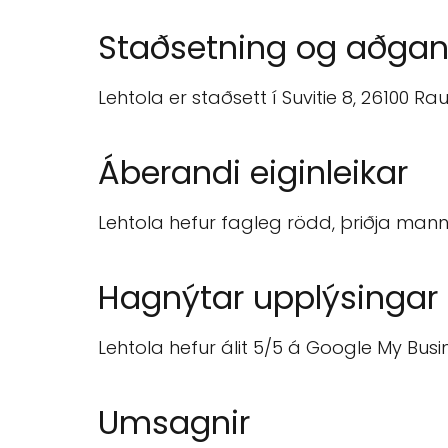
Staðsetning og aðga
Lehtola er staðsett í Suvitie 8, 26100
Áberandi eiginleikar
Lehtola hefur fagleg rödd, þriðja mann
Hagnýtar upplýsingar
Lehtola hefur álit 5/5 á Google My Busi
Umsagnir