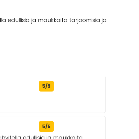
a edullisia ja maukkaita tarjoomisia ja
5/5
5/5
vitella edullisia ja maukkaita