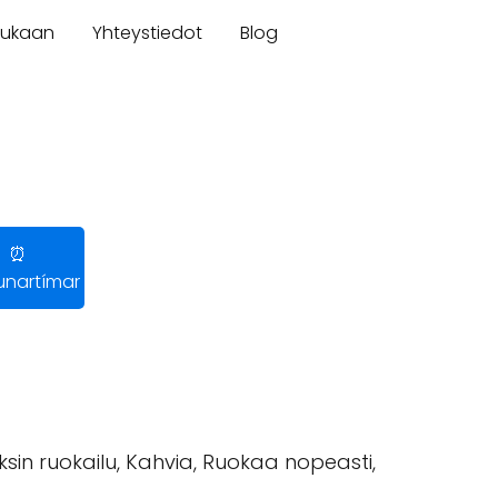
mukaan
Yhteystiedot
Blog
⏰
nartímar
ksin ruokailu, Kahvia, Ruokaa nopeasti,
.