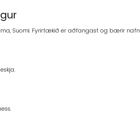
ngur
 Rauma, Suomi. Fyrirtækið er aðfangast og bærir na
eskja.
ness.