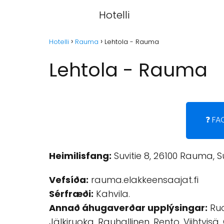
Hotelli
Hotelli
Rauma
Lehtola - Rauma
Lehtola - Rauma
❓ FA
Heimilisfang:
Suvitie 8, 26100 Rauma, S
Vefsíða:
rauma.elakkeensaajat.fi
Sérfræði:
Kahvila.
Annað áhugaverðar upplýsingar:
Ruo
Jälkiruoka, Rauhallinen, Rento, Viihtyisä