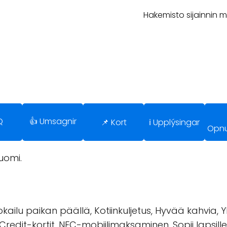
Hakemisto sijainnin 
Q
👍 Umsagnir
📌 Kort
ℹ️ Upplýsingar
Opnu
uomi.
kailu paikan päällä, Kotiinkuljetus, Hyvää kahvia, Y
, Credit-kortit, NFC-mobiilimaksaminen, Sopii lapsille