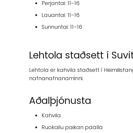
Perjantai: 11–16
Lauantai: 11–16
Sunnuntai: 11–16
Lehtola staðsett í Suvi
Lehtola er kahvila staðsett í Heimilisf
nafnanafnanaminni.
Aðalþjónusta
Kahvila
Ruokailu paikan päällä