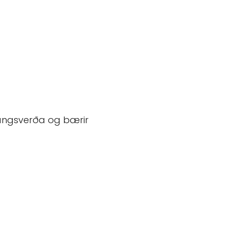
ðgangsverða og bærir