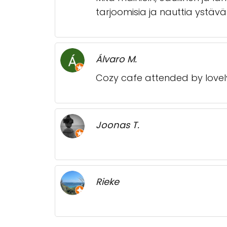
tarjoomisia ja nauttia ystäv
Álvaro M.
Cozy cafe attended by lovel
Joonas T.
Rieke