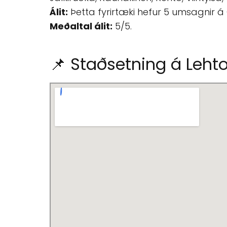
Álit:
Þetta fyrirtæki hefur 5 umsagnir á
Meðaltal álit:
5/5.
📌 Staðsetning á Lehto