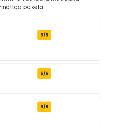
annattaa poiketa!
5/5
5/5
5/5