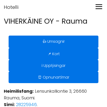
Hotelli
VIHERKÄINE OY - Rauma
👍 Umsagnir
📌 Kort
ℹ️ Upplýsingar
⏰ Opnunartímar
Heimilisfang:
Lensunkalliontie 3, 26660
Rauma, Suomi.
Sími:
28225946
.