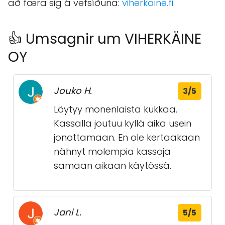
að færa sig á vefsíðuna:
viherkaine.fi
.
👍 Umsagnir um VIHERKÄINE
OY
Jouko H.
3/5
Löytyy monenlaista kukkaa.
Kassalla joutuu kyllä aika usein
jonottamaan. En ole kertaakaan
nähnyt molempia kassoja
samaan aikaan käytössä.
Jani L.
5/5