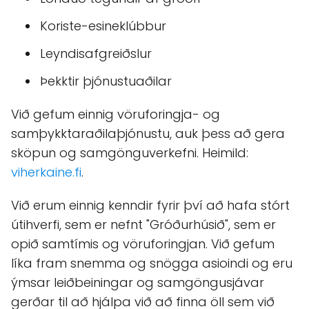
Koriste-esineklúbbur
Leyndisafgreiðslur
Þekktir þjónustuaðilar
Við gefum einnig vöruforingja- og
samþykktaraðilaþjónustu, auk þess að gera
sköpun og samgönguverkefni. Heimild:
viherkaine.fi
.
Við erum einnig kenndir fyrir því að hafa stórt
útihverfi, sem er nefnt "Gróðurhúsið", sem er
opið samtímis og vöruforingjan. Við gefum
líka fram snemma og snögga asioindi og eru
ýmsar leiðbeiningar og samgöngusjávar
gerðar til að hjálpa við að finna öll sem við