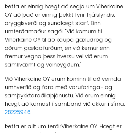
Þetta er einnig hægt að segja um Viherkaine
OY að það er einnig þekkt fyrir frjálslyndis,
öryggisverði og sundlægt starf. Einn
umferðamaður sagði: "Við komum til
Viherkaine OY til að kaupa gæludrög og
öðrum gælaafurðum, en við kemur enn
fremur vegna þess hversu vel við erum
samkvæmt og velheygðum."
Við Viherkaine OY erum kominn til að vernda
umhverfið og fara með vöruforinga- og
samþykktaraðilaþjónustu. Við erum einnig
hægt að komast í samband við okkur í síma:
28225946
.
Þetta er allt um ferðirViherkaine OY. Hægt er