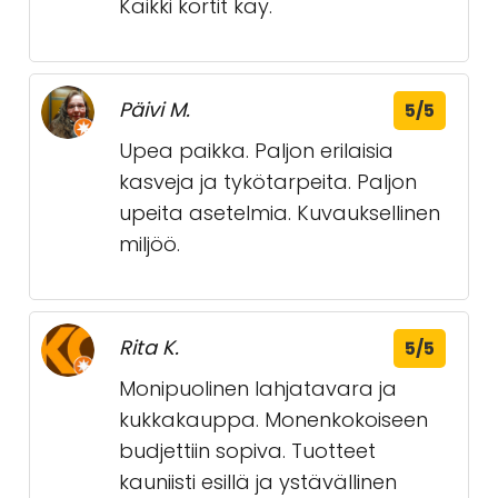
Kaikki kortit käy.
Päivi M.
5/5
Upea paikka. Paljon erilaisia
kasveja ja tykötarpeita. Paljon
upeita asetelmia. Kuvauksellinen
miljöö.
Rita K.
5/5
Monipuolinen lahjatavara ja
kukkakauppa. Monenkokoiseen
budjettiin sopiva. Tuotteet
kauniisti esillä ja ystävällinen