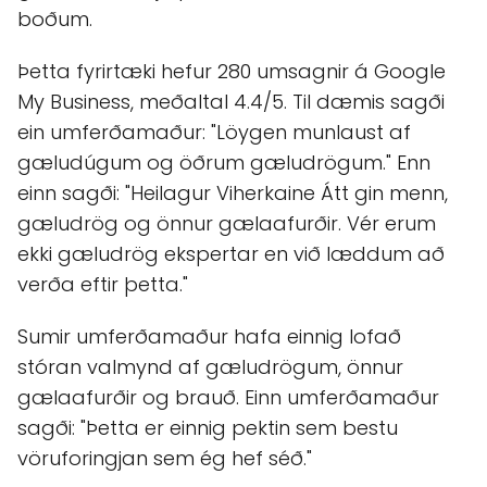
boðum.
Þetta fyrirtæki hefur 280 umsagnir á Google
My Business, meðaltal 4.4/5. Til dæmis sagði
ein umferðamaður: "Löygen munlaust af
gæludúgum og öðrum gæludrögum." Enn
einn sagði: "Heilagur Viherkaine Átt gin menn,
gæludrög og önnur gælaafurðir. Vér erum
ekki gæludrög ekspertar en við læddum að
verða eftir þetta."
Sumir umferðamaður hafa einnig lofað
stóran valmynd af gæludrögum, önnur
gælaafurðir og brauð. Einn umferðamaður
sagði: "Þetta er einnig pektin sem bestu
vöruforingjan sem ég hef séð."