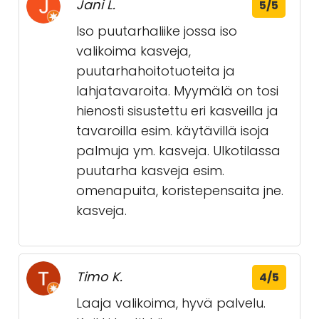
Jani L.
5/5
Iso puutarhaliike jossa iso
valikoima kasveja,
puutarhahoitotuoteita ja
lahjatavaroita. Myymälä on tosi
hienosti sisustettu eri kasveilla ja
tavaroilla esim. käytävillä isoja
palmuja ym. kasveja. Ulkotilassa
puutarha kasveja esim.
omenapuita, koristepensaita jne.
kasveja.
Timo K.
4/5
Laaja valikoima, hyvä palvelu.