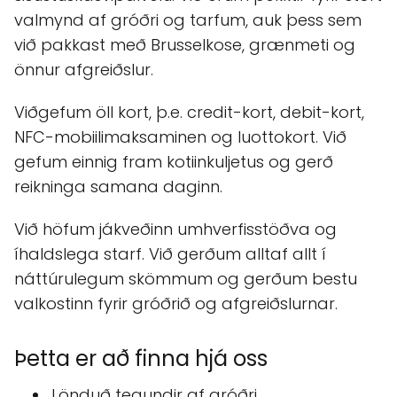
valmynd af gróðri og tarfum, auk þess sem
við pakkast með Brusselkose, grænmeti og
önnur afgreiðslur.
Viðgefum öll kort, þ.e. credit-kort, debit-kort,
NFC-mobiilimaksaminen og luottokort. Við
gefum einnig fram kotiinkuljetus og gerð
reikninga samana daginn.
Við höfum jákveðinn umhverfisstöðva og
íhaldslega starf. Við gerðum alltaf allt í
náttúrulegum skömmum og gerðum bestu
valkostinn fyrir gróðrið og afgreiðslurnar.
Þetta er að finna hjá oss
Lönduð tegundir af gróðri