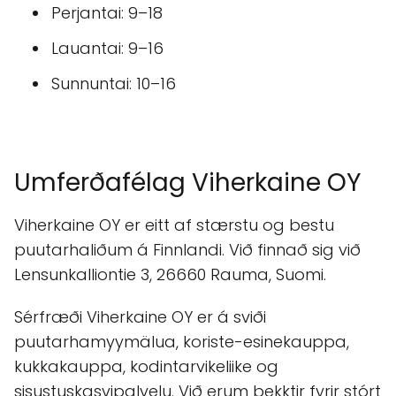
Perjantai: 9–18
Lauantai: 9–16
Sunnuntai: 10–16
Umferðafélag Viherkaine OY
Viherkaine OY er eitt af stærstu og bestu
puutarhaliðum á Finnlandi. Við finnað sig við
Lensunkalliontie 3, 26660 Rauma, Suomi.
Sérfræði Viherkaine OY er á sviði
puutarhamyymälua, koriste-esinekauppa,
kukkakauppa, kodintarvikeliike og
sisustuskasvipalvelu. Við erum þekktir fyrir stórt