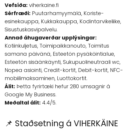
Vefsíða:
viherkaine.fi
Sérfræði:
Puutarhamyymälä, Koriste-
esinekauppa, Kukkakauppa, Kodintarvikeliike,
Sisustuskasvipalvelu.
Annað áhugaverðar upplýsingar:
Kotiinkuljetus, Toimipaikkanouto, Toimitus
samana päivänä, Esteetön pysäköintialue,
Esteetön sisäänkäynti, Sukupuolineutraali wc,
Nopea asiointi, Credit-kortit, Debit-kortit, NFC-
mobiilimaksaminen, Luottokortit.
Álit:
Þetta fyrirtæki hefur 280 umsagnir á
Google My Business.
Meðaltal álit:
4.4/5.
📌 Staðsetning á VIHERKÄINE