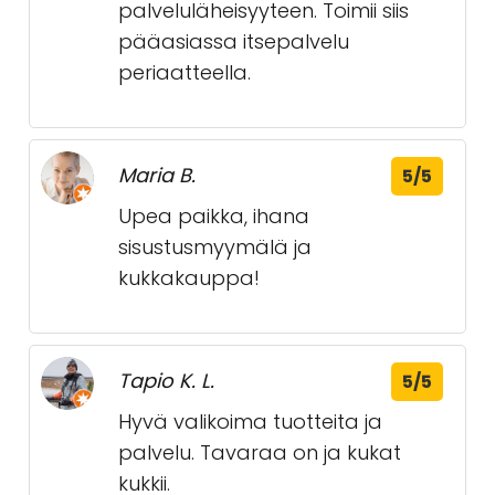
palveluläheisyyteen. Toimii siis
pääasiassa itsepalvelu
periaatteella.
Maria B.
5/5
Upea paikka, ihana
sisustusmyymälä ja
kukkakauppa!
Tapio K. L.
5/5
Hyvä valikoima tuotteita ja
palvelu. Tavaraa on ja kukat
kukkii.