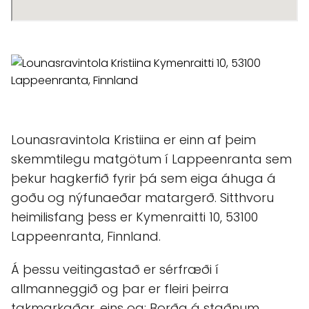
Lounasravintola Kristiina er einn af þeim
skemmtilegu matgötum í Lappeenranta sem
þekur hagkerfið fyrir þá sem eiga áhuga á
goðu og nýfunaeðar matargerð. Sitthvoru
heimilisfang þess er Kymenraitti 10, 53100
Lappeenranta, Finnland.
Á þessu veitingastað er sérfræði í
allmanneggið og þar er fleiri þeirra
takmarkaðar, eins og: Borða á staðnum,