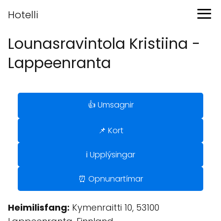
Hotelli
Lounasravintola Kristiina -
Lappeenranta
👍 Umsagnir
📌 Kort
ℹ️ Upplýsingar
⏰ Opnunartímar
Heimilisfang:
Kymenraitti 10, 53100