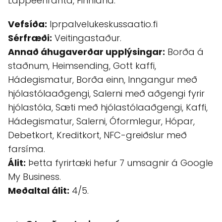
Lappeenranta, Finnland.
Vefsíða:
lprpalvelukeskussaatio.fi
Sérfræði:
Veitingastaður.
Annað áhugaverðar upplýsingar:
Borða á
staðnum, Heimsending, Gott kaffi,
Hádegismatur, Borða einn, Inngangur með
hjólastólaaðgengi, Salerni með aðgengi fyrir
hjólastóla, Sæti með hjólastólaaðgengi, Kaffi,
Hádegismatur, Salerni, Óformlegur, Hópar,
Debetkort, Kreditkort, NFC-greiðslur með
farsíma.
Álit:
Þetta fyrirtæki hefur 7 umsagnir á Google
My Business.
Meðaltal álit:
4/5.