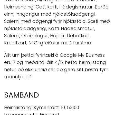
Heimsending, Gott kaffi, Hádegismatur, Borða
einn, Inngangur með hjólastólaaðgengi,
Salerni með aðgengi fyrir hjólastóla, Sæti með
hjólastólaaðgengi, Kaffi, Hádegismatur,
Salerni, Óformlegur, Hópar, Debetkort,
Kreditkort, NFC-greiðslur með farsíma.
Álit um þetta fyrirtæki á Google My Business
eru 7 og meðaltal álit 4/5. Þetta heimilisfang
hefur þó ekki unnið sér að gera sitt besta fyrir
mannfjöldið.
SAMBAND
Heimilisfang: Kymenraitti 10, 53100
Lappeenranta, Finnland.