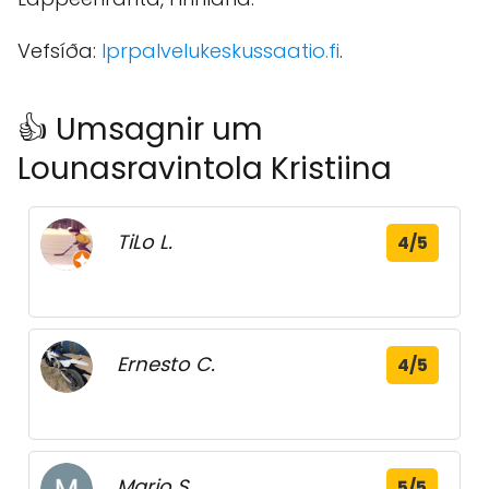
Vefsíða:
lprpalvelukeskussaatio.fi
.
👍 Umsagnir um
Lounasravintola Kristiina
TiLo L.
4/5
Ernesto C.
4/5
Marjo S.
5/5