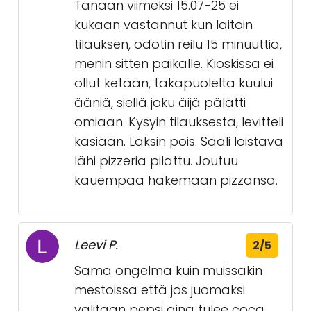
Tänään viimeksi 15.07-25 ei
kukaan vastannut kun laitoin
tilauksen, odotin reilu 15 minuuttia,
menin sitten paikalle. Kioskissa ei
ollut ketään, takapuolelta kuului
ääniä, siellä joku äijä pälätti
omiaan. Kysyin tilauksesta, levitteli
käsiään. Läksin pois. Sääli loistava
lähi pizzeria pilattu. Joutuu
kauempaa hakemaan pizzansa.
Leevi P.
2/5
Sama ongelma kuin muissakin
mestoissa että jos juomaksi
valitaan pepsi aina tulee coca