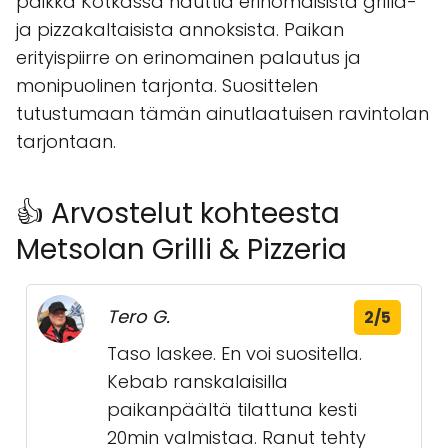
paikka Kotkassa nauttia erinomaisista grilla-
ja pizzakaltaisista annoksista. Paikan
erityispiirre on erinomainen palautus ja
monipuolinen tarjonta. Suosittelen
tutustumaan tämän ainutlaatuisen ravintolan
tarjontaan.
👍 Arvostelut kohteesta
Metsolan Grilli & Pizzeria
Tero G.
2/5
Taso laskee. En voi suositella.
Kebab ranskalaisilla
paikanpäältä tilattuna kesti
20min valmistaa. Ranut tehty