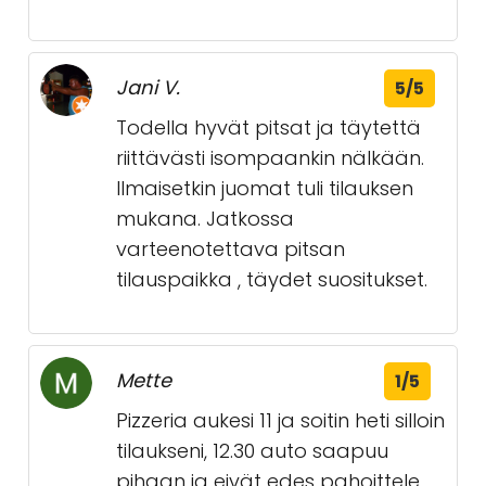
Jani V.
5/5
Todella hyvät pitsat ja täytettä
riittävästi isompaankin nälkään.
Ilmaisetkin juomat tuli tilauksen
mukana. Jatkossa
varteenotettava pitsan
tilauspaikka , täydet suositukset.
Mette
1/5
Pizzeria aukesi 11 ja soitin heti silloin
tilaukseni, 12.30 auto saapuu
pihaan ja eivät edes pahoittele