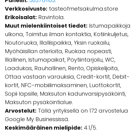
Puhelin:
503761103
.
Verkkosivusto:
tasteofmetsakulma.store
Erikoisalat:
Ravintola.
Muut mielenkiintoiset tiedot:
Istumapaikkoja
ulkona, Toimitus ilman kontaktia, Kotiinkuljetus,
Noutoruoka, Illallispaikka, Yksin ruokailu,
Myöhäisillan aterioita, Ruokaa nopeasti,
Illallinen, Istumapaikat, Pöytiintarjoilu, WC,
Laadukas, Rauhallinen, Rento, Opiskelijoita,
Ottaa vastaan varauksia, Credit-kortit, Debit-
kortit, NFC-mobiilimaksaminen, Luottokortit,
Sopii lapsille, Maksuton kadunvarsipysäköinti,
Maksuton pysäköintialue.
Arvostelut:
Tällä yrityksellä on 172 arvostelua
Google My Businessissä.
Keskimääräinen mielipide:
4.1/5.