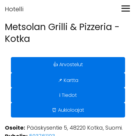
Hotelli
Metsolan Grilli & Pizzeria -
Kotka
👍 Arvostelut
📌 Kartta
ℹ️ Tiedot
⏰ Aukioloajat
Osoite:
Pääskysentie 5, 48220 Kotka, Suomi.