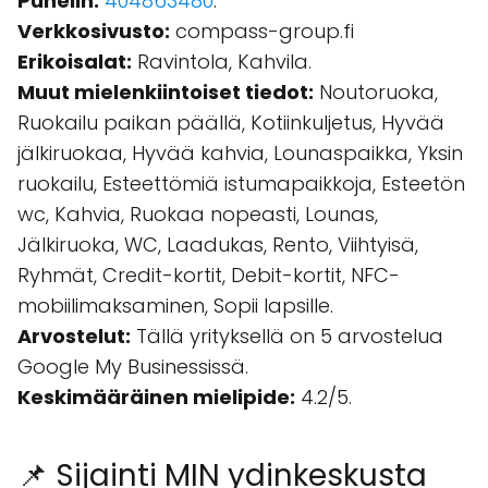
Puhelin:
404863480
.
Verkkosivusto:
compass-group.fi
Erikoisalat:
Ravintola, Kahvila.
Muut mielenkiintoiset tiedot:
Noutoruoka,
Ruokailu paikan päällä, Kotiinkuljetus, Hyvää
jälkiruokaa, Hyvää kahvia, Lounaspaikka, Yksin
ruokailu, Esteettömiä istumapaikkoja, Esteetön
wc, Kahvia, Ruokaa nopeasti, Lounas,
Jälkiruoka, WC, Laadukas, Rento, Viihtyisä,
Ryhmät, Credit-kortit, Debit-kortit, NFC-
mobiilimaksaminen, Sopii lapsille.
Arvostelut:
Tällä yrityksellä on 5 arvostelua
Google My Businessissä.
Keskimääräinen mielipide:
4.2/5.
📌 Sijainti MIN ydinkeskusta