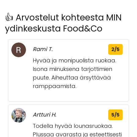
👍 Arvostelut kohteesta MIN
ydinkeskusta Food&Co
Rami T.
2/5
Hyvää ja monipuolista ruokaa.
Isona miinuksena tarjottimien
puute. Aiheuttaa ärsyttävää
ramppaamista.
Artturi H.
5/5
Todella hyvää lounasruokaa.
Plussaa avarasta ja esteettisesti