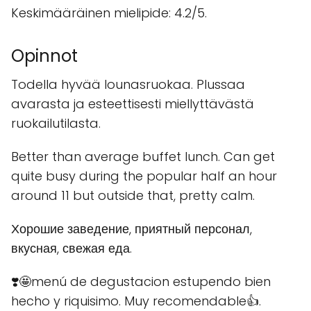
Keskimääräinen mielipide: 4.2/5.
Opinnot
Todella hyvää lounasruokaa. Plussaa
avarasta ja esteettisesti miellyttävästä
ruokailutilasta.
Better than average buffet lunch. Can get
quite busy during the popular half an hour
around 11 but outside that, pretty calm.
Хорошие заведение, приятный персонал,
вкусная, свежая еда.
❣️🤩menú de degustacion estupendo bien
hecho y riquisimo. Muy recomendable👍.