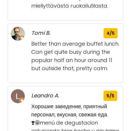
miellyttävästä ruokailutilasta.
Tomi B.
4/5
Better than average buffet lunch.
Can get quite busy during the
popular half an hour around 11
but outside that, pretty calm.
Leandro A.
5/5
Хорошие заведение, приятный
персонал, вкусная, свежая еда.
❣️🤩menú de degustacion
estupendo bien hecho y riquisimo.