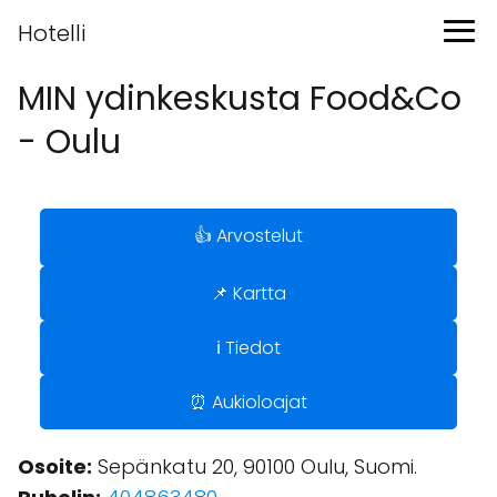
Hotelli
MIN ydinkeskusta Food&Co
- Oulu
👍 Arvostelut
📌 Kartta
ℹ️ Tiedot
⏰ Aukioloajat
Osoite:
Sepänkatu 20, 90100 Oulu, Suomi.