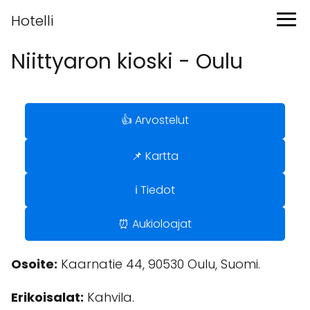
Hotelli
Niittyaron kioski - Oulu
👍 Arvostelut
📌 Kartta
ℹ️ Tiedot
⏰ Aukioloajat
Osoite:
Kaarnatie 44, 90530 Oulu, Suomi.
Erikoisalat:
Kahvila.