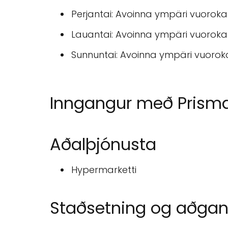
Perjantai: Avoinna ympäri vuorok
Lauantai: Avoinna ympäri vuorok
Sunnuntai: Avoinna ympäri vuoro
Inngangur með Prisma T
Aðalþjónusta
Hypermarketti
Staðsetning og aðga