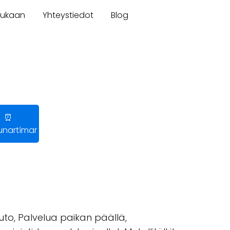
mukaan
Yhteystiedot
Blog
⏰
nartímar
outo, Palvelua paikan päällä,