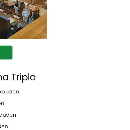
a Tripla
okauden
en
kauden
den