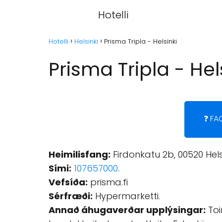
Hotelli
Hotelli
Helsinki
Prisma Tripla - Helsinki
Prisma Tripla - Hel
❓ FA
Heimilisfang:
Firdonkatu 2b, 00520 Helsi
Sími:
107657000
.
Vefsíða:
prisma.fi
Sérfræði:
Hypermarketti.
Annað áhugaverðar upplýsingar:
Toi