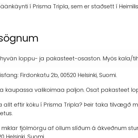
änkäynti í Prisma Tripla, sem er staðsett í Heimilis
msögnum
n hyvän loppu- ja pakasteet-osaston. Myös kala/tih
lisfang: Firdonkatu 2b, 00520 Helsinki, Suomi.
ä ja kaupassa valikoimaa paljon. Osat pakasteet lop
a allt eftir köku í Prisma Tripla? Þeir taka tilvæ
etus.
nna miklar fjölmörgu af öllum slíðum á ákveðnum stu
0 Helsinki, Suomi.