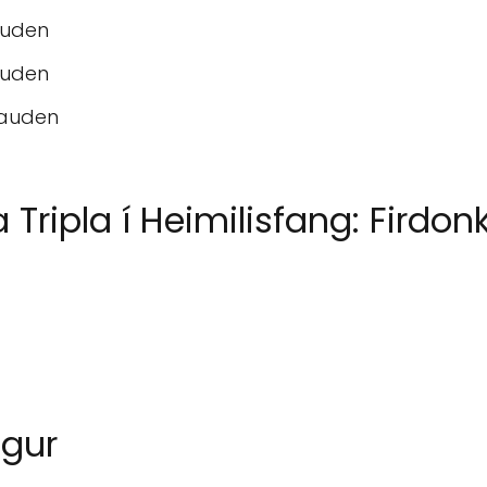
auden
auden
kauden
ripla í Heimilisfang: Firdon
ngur