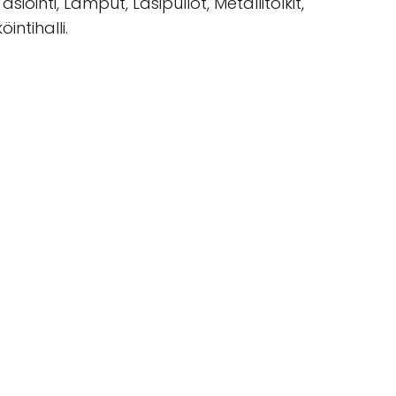
ointi, Lamput, Lasipullot, Metallitölkit,
intihalli.