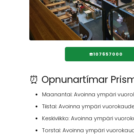
☎️107657000
⏰ Opnunartímar Prism
Maanantai: Avoinna ympäri vuor
Tiistai: Avoinna ympäri vuorokaud
Keskiviikko: Avoinna ympäri vuoro
Torstai: Avoinna ympäri vuorokau