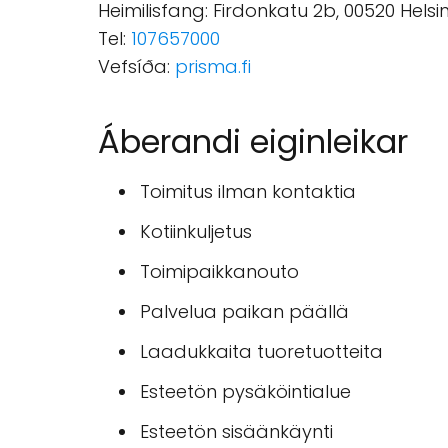
Heimilisfang: Firdonkatu 2b, 00520 Helsin
Tel:
107657000
Vefsíða:
prisma.fi
Áberandi eiginleikar
Toimitus ilman kontaktia
Kotiinkuljetus
Toimipaikkanouto
Palvelua paikan päällä
Laadukkaita tuoretuotteita
Esteetön pysäköintialue
Esteetön sisäänkäynti