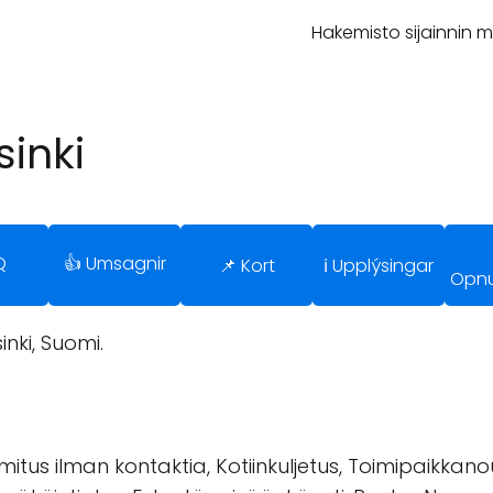
Hakemisto sijainnin 
sinki
Q
👍 Umsagnir
📌 Kort
ℹ️ Upplýsingar
Opnu
nki, Suomi.
mitus ilman kontaktia, Kotiinkuljetus, Toimipaikkan