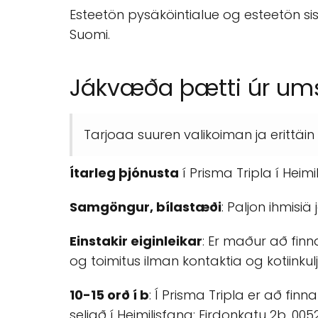
Esteetön pysäköintialue og esteetön sisä
Suomi.
Jákvæða þætti úr u
Tarjoaa suuren valikoiman ja erittäi
Ítarleg þjónusta
í Prisma Tripla í Heimi
Samgöngur, bílastæði
: Paljon ihmisi
Einstakir eiginleikar
: Er maður að finn
og toimitus ilman kontaktia og kotiinkulj
10-15 orð í b
: Í Prisma Tripla er að fi
seljað í Heimilisfang: Firdonkatu 2b, 0052