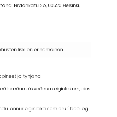
fang: Firdonkatu 2b, 00520 Helsinki,
husten liski on erinomainen.
pineet ja tyhjäna.
gð með bæðum ákveðnum eiginleikum, eins
ndu, önnur eiginleika sem eru í boði og