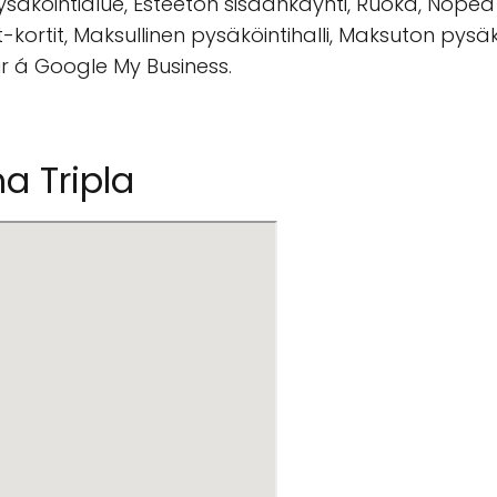
äköintialue, Esteetön sisäänkäynti, Ruoka, Nopea asi
-kortit, Maksullinen pysäköintihalli, Maksuton pysäkö
r á Google My Business.
a Tripla