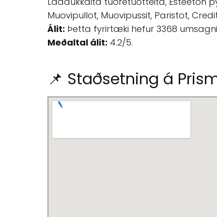
Laadukkaita tuoretuotteita, Esteetön pys
Muovipullot, Muovipussit, Paristot, Credit
Álit:
Þetta fyrirtæki hefur 3368 umsagni
Meðaltal álit:
4.2/5.
📌 Staðsetning á Prism