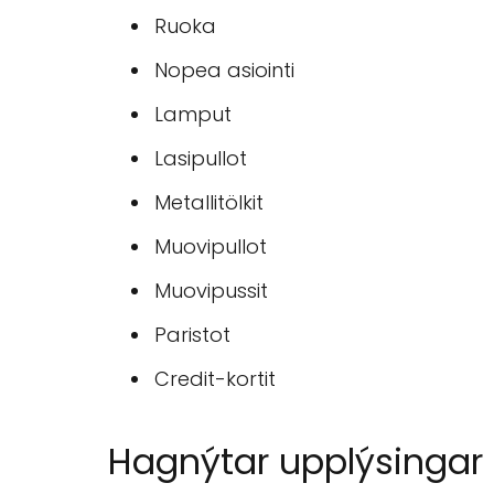
Ruoka
Nopea asiointi
Lamput
Lasipullot
Metallitölkit
Muovipullot
Muovipussit
Paristot
Credit-kortit
Hagnýtar upplýsingar