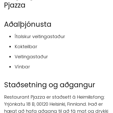
Pjazza
Aðalþjónusta
Ítalskur veitingastaður
Kokteilbar
Veitingastaður
Vínbar
Staðsetning og aðgangur
Restaurant Pjazza er staðsett á Heimilisfang:
Yrjönkatu 18 B, 00120 Helsinki, Finnland. Það er
hægt að hafa aðgang til að fá mat og drykki