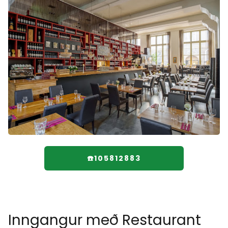
☎️105812883
Inngangur með Restaurant