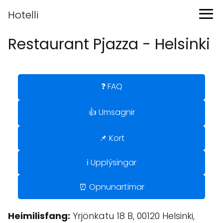
Hotelli
Restaurant Pjazza - Helsinki
❓ FAQ
👍 Umsagnir
📌 Kort
ℹ️ Upplýsingar
⏰ Opnunartímar
Heimilisfang:
Yrjönkatu 18 B, 00120 Helsinki,