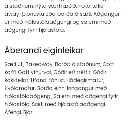
á staðnum, nýta særfræðið, nota take-
away-þjónustu eða borða á sæti. Aðgangur
er með hjólastólaaðgengi og salerni með
aðgengi fyrir hjólastóla.
Áberandi eiginleikar
Sæti úti, Takeaway, Borða á staðnum, Gott
kaffi, Gott vínúrval, Góðir eftirréttir, Góðir
kokkteilar, Lifandi tónlist, Hádegismatur,
Kvöldmatur, Borða einn, Inngangur með
hjólastólaaðgengi, Salerni með aðgengi fyrir
hjólastóla, Sæti með hjólastólaaðgengi,
Áfengi, Bjór.