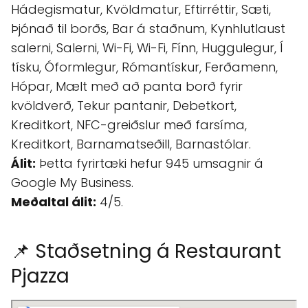
Hádegismatur, Kvöldmatur, Eftirréttir, Sæti,
Þjónað til borðs, Bar á staðnum, Kynhlutlaust
salerni, Salerni, Wi-Fi, Wi-Fi, Fínn, Huggulegur, Í
tísku, Óformlegur, Rómantískur, Ferðamenn,
Hópar, Mælt með að panta borð fyrir
kvöldverð, Tekur pantanir, Debetkort,
Kreditkort, NFC-greiðslur með farsíma,
Kreditkort, Barnamatseðill, Barnastólar.
Álit:
Þetta fyrirtæki hefur 945 umsagnir á
Google My Business.
Meðaltal álit:
4/5.
📌 Staðsetning á Restaurant
Pjazza