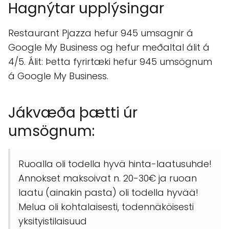
Hagnýtar upplýsingar
Restaurant Pjazza hefur 945 umsagnir á
Google My Business og hefur meðaltal álit á
4/5. Álit: Þetta fyrirtæki hefur 945 umsögnum
á Google My Business.
Jákvæða þætti úr
umsögnum:
Ruoalla oli todella hyvä hinta-laatusuhde!
Annokset maksoivat n. 20-30€ ja ruoan
laatu (ainakin pasta) oli todella hyvää!
Melua oli kohtalaisesti, todennäköisesti
yksityistilaisuud