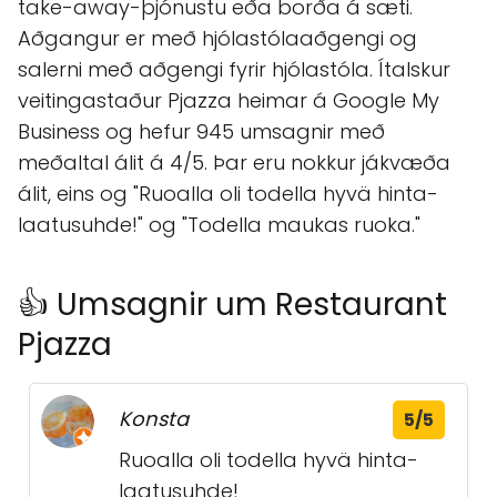
take-away-þjónustu eða borða á sæti.
Aðgangur er með hjólastólaaðgengi og
salerni með aðgengi fyrir hjólastóla. Ítalskur
veitingastaður Pjazza heimar á Google My
Business og hefur 945 umsagnir með
meðaltal álit á 4/5. Þar eru nokkur jákvæða
álit, eins og "Ruoalla oli todella hyvä hinta-
laatusuhde!" og "Todella maukas ruoka."
👍 Umsagnir um Restaurant
Pjazza
Konsta
5/5
Ruoalla oli todella hyvä hinta-
laatusuhde!