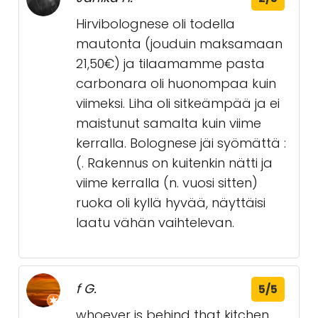
Hirvibolognese oli todella
mautonta (jouduin maksamaan
21,50€) ja tilaamamme pasta
carbonara oli huonompaa kuin
viimeksi. Liha oli sitkeämpää ja ei
maistunut samalta kuin viime
kerralla. Bolognese jäi syömättä :
(. Rakennus on kuitenkin nätti ja
viime kerralla (n. vuosi sitten)
ruoka oli kyllä hyvää, näyttäisi
laatu vähän vaihtelevan.
f G.
5/5
whoever is behind that kitchen