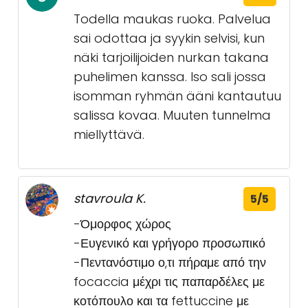
Todella maukas ruoka. Palvelua
sai odottaa ja syykin selvisi, kun
näki tarjoilijoiden nurkan takana
puhelimen kanssa. Iso sali jossa
isomman ryhmän ääni kantautuu
salissa kovaa. Muuten tunnelma
miellyttävä.
stavroula K.
5/5
-Όμορφος χώρος
-Ευγενικό και γρήγορο προσωπικό
-Πεντανόστιμο ο,τι πήραμε από την
focaccia μέχρι τις παπαρδέλες με
κοτόπουλο και τα fettuccine με