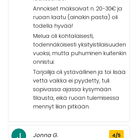
Annokset maksoivat n. 20-30€ ja
ruoan laatu (ainakin pasta) oli
todella hyvää!
Melua oli kohtalaisesti,
todennäköisesti yksityistilaisuuden
vuoksi, mutta puhuminen kuitenkin
onnistui.
Tarjoilija oli ystävällinen ja toi lisää
vettä vaikka ei pyydetty, tuli
sopivassa ajassa kysymään
tilausta, eikä ruoan tulemisessa
mennyt liian pitkään.
Jonna G.
4/5