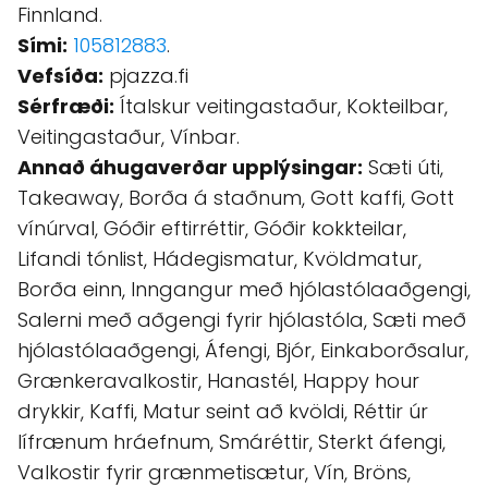
Finnland.
Sími:
105812883
.
Vefsíða:
pjazza.fi
Sérfræði:
Ítalskur veitingastaður, Kokteilbar,
Veitingastaður, Vínbar.
Annað áhugaverðar upplýsingar:
Sæti úti,
Takeaway, Borða á staðnum, Gott kaffi, Gott
vínúrval, Góðir eftirréttir, Góðir kokkteilar,
Lifandi tónlist, Hádegismatur, Kvöldmatur,
Borða einn, Inngangur með hjólastólaaðgengi,
Salerni með aðgengi fyrir hjólastóla, Sæti með
hjólastólaaðgengi, Áfengi, Bjór, Einkaborðsalur,
Grænkeravalkostir, Hanastél, Happy hour
drykkir, Kaffi, Matur seint að kvöldi, Réttir úr
lífrænum hráefnum, Smáréttir, Sterkt áfengi,
Valkostir fyrir grænmetisætur, Vín, Bröns,