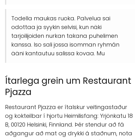
Todella maukas ruoka. Palvelua sai
odottaa ja syykin selvisi, kun näki
tarjoilijoiden nurkan takana puhelimen
kanssa. Iso sali jossa isomman ryhmán
ääni kantautuu salissa kovaa. Mu
Ítarlega grein um Restaurant
Pjazza
Restaurant Pjazza er ítalskur veitingastaður
og kokteilbar í hjortu Heimilisfang: Yrjönkatu 18
B, 00120 Helsinki, Finnland. Þér stendur að fá
aðgangur að mat og drykki á staðnum, nota