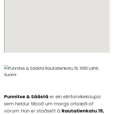
Punnitse & Säästä
er ein elintarvikekaupa
sem heldur tilboð um margs orbæði af
vörum. Hún er staðsett á
Rautatienkatu 15,