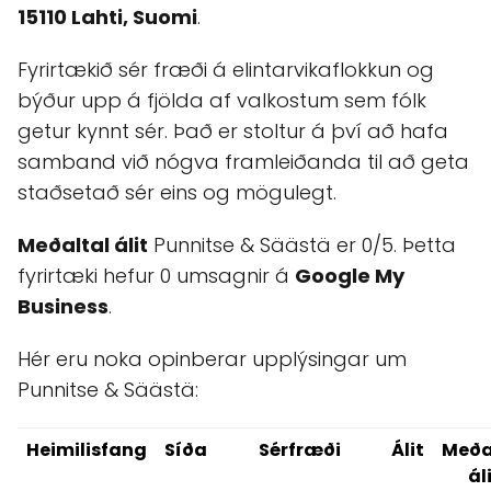
15110 Lahti, Suomi
.
Fyrirtækið sér fræði á elintarvikaflokkun og
býður upp á fjölda af valkostum sem fólk
getur kynnt sér. Það er stoltur á því að hafa
samband við nógva framleiðanda til að geta
staðsetað sér eins og mögulegt.
Meðaltal álit
Punnitse & Säästä er 0/5. Þetta
fyrirtæki hefur 0 umsagnir á
Google My
Business
.
Hér eru noka opinberar upplýsingar um
Punnitse & Säästä:
Heimilisfang
Síða
Sérfræði
Álit
Meða
ál