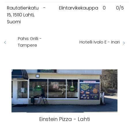
Rautatienkatu
-
Elintarvikekauppa
0
0/5
15, 15110 Lahti,
Suomi
Pahis Grilli -
Hotelli Ivalo E - Inari
Tampere
Einstein Pizza - Lahti