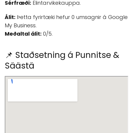
Sérfræði:
Elintarvikekauppa.
Álit:
Þetta fyrirtæki hefur 0 umsagnir á Google
My Business.
Meðaltal álit:
0/5.
📌 Staðsetning á Punnitse &
Säästä