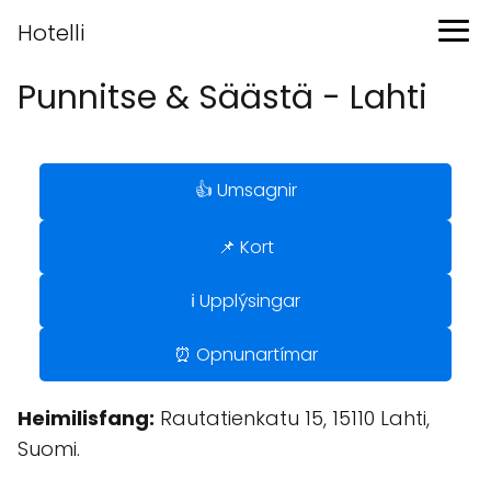
Hotelli
Punnitse & Säästä - Lahti
👍 Umsagnir
📌 Kort
ℹ️ Upplýsingar
⏰ Opnunartímar
Heimilisfang:
Rautatienkatu 15, 15110 Lahti,
Suomi.