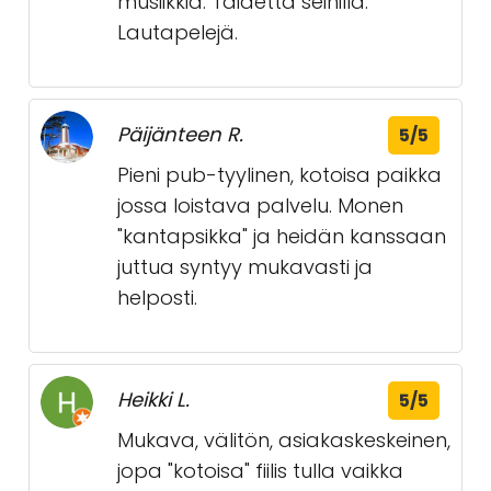
musiikkia. Taidetta seinillä.
Lautapelejä.
Päijänteen R.
5/5
Pieni pub-tyylinen, kotoisa paikka
jossa loistava palvelu. Monen
"kantapsikka" ja heidän kanssaan
juttua syntyy mukavasti ja
helposti.
Heikki L.
5/5
Mukava, välitön, asiakaskeskeinen,
jopa "kotoisa" fiilis tulla vaikka