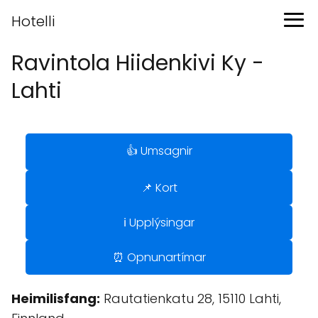
Hotelli
Ravintola Hiidenkivi Ky -
Lahti
👍 Umsagnir
📌 Kort
ℹ️ Upplýsingar
⏰ Opnunartímar
Heimilisfang:
Rautatienkatu 28, 15110 Lahti,