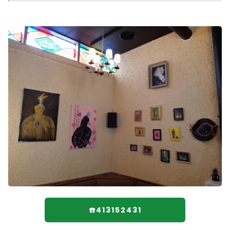
☎️413152431