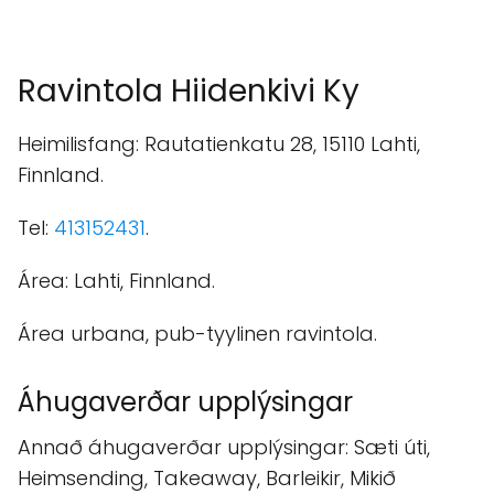
Ravintola Hiidenkivi Ky
Heimilisfang: Rautatienkatu 28, 15110 Lahti,
Finnland.
Tel:
413152431
.
Área: Lahti, Finnland.
Área urbana, pub-tyylinen ravintola.
Áhugaverðar upplýsingar
Annað áhugaverðar upplýsingar: Sæti úti,
Heimsending, Takeaway, Barleikir, Mikið