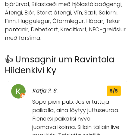
bjórúrval, Bílastæði með hjólastólaaðgengi,
Áfengi, Bjór, Sterkt áfengi, Vín, Sæti, Salerni,
Fínn, Huggulegur, Óformlegur, Hópar, Tekur
pantanir, Debetkort, Kreditkort, NFC-greiðslur
með farsíma.
👍 Umsagnir um Ravintola
Hiidenkivi Ky
Katja ?. S.
5/5
Söpö pieni pub. Jos ei tuttuja
paikalla, aina löytyy juttuseuraa.
Pieneksi paikaksi hyvä
juomavalikoima. Silloin tällöin live