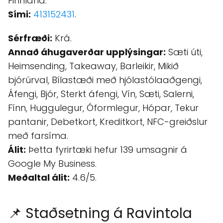
Finnland.
Sími:
413152431
.
Sérfræði:
Krá.
Annað áhugaverðar upplýsingar:
Sæti úti,
Heimsending, Takeaway, Barleikir, Mikið
bjórúrval, Bílastæði með hjólastólaaðgengi,
Áfengi, Bjór, Sterkt áfengi, Vín, Sæti, Salerni,
Fínn, Huggulegur, Óformlegur, Hópar, Tekur
pantanir, Debetkort, Kreditkort, NFC-greiðslur
með farsíma.
Álit:
Þetta fyrirtæki hefur 139 umsagnir á
Google My Business.
Meðaltal álit:
4.6/5.
📌 Staðsetning á Ravintola