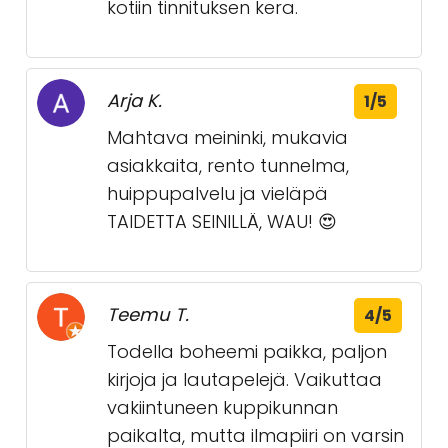
kotiin tinnituksen kera.
Arja K.
1/5
Mahtava meininki, mukavia
asiakkaita, rento tunnelma,
huippupalvelu ja vieläpä
TAIDETTA SEINILLÄ, WAU! 😍
Teemu T.
4/5
Todella boheemi paikka, paljon
kirjoja ja lautapelejä. Vaikuttaa
vakiintuneen kuppikunnan
paikalta, mutta ilmapiiri on varsin