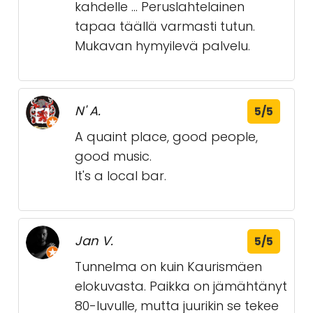
kahdelle ... Peruslahtelainen
tapaa täällä varmasti tutun.
Mukavan hymyilevä palvelu.
N' A.
5/5
A quaint place, good people,
good music.
It's a local bar.
Jan V.
5/5
Tunnelma on kuin Kaurismäen
elokuvasta. Paikka on jämähtänyt
80-luvulle, mutta juurikin se tekee