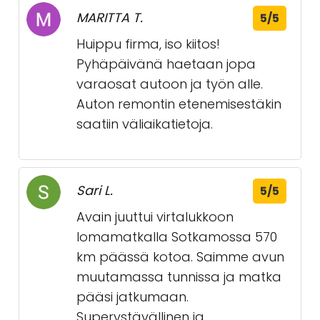
MARITTA T.
5/5
Huippu firma, iso kiitos!
Pyhäpäivänä haetaan jopa
varaosat autoon ja työn alle.
Auton remontin etenemisestäkin
saatiin väliaikatietoja.
Sari L.
5/5
Avain juuttui virtalukkoon
lomamatkalla Sotkamossa 570
km päässä kotoa. Saimme avun
muutamassa tunnissa ja matka
pääsi jatkumaan.
Superystävällinen ja