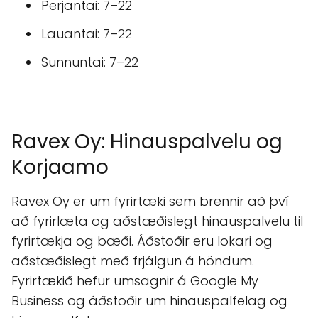
Perjantai: 7–22
Lauantai: 7–22
Sunnuntai: 7–22
Ravex Oy: Hinauspalvelu og
Korjaamo
Ravex Oy er um fyrirtæki sem brennir að því
að fyrirlæta og aðstæðislegt hinauspalvelu til
fyrirtækja og bæði. Áðstoðir eru lokari og
aðstæðislegt með frjálgun á höndum.
Fyrirtækið hefur umsagnir á Google My
Business og áðstoðir um hinauspalfelag og