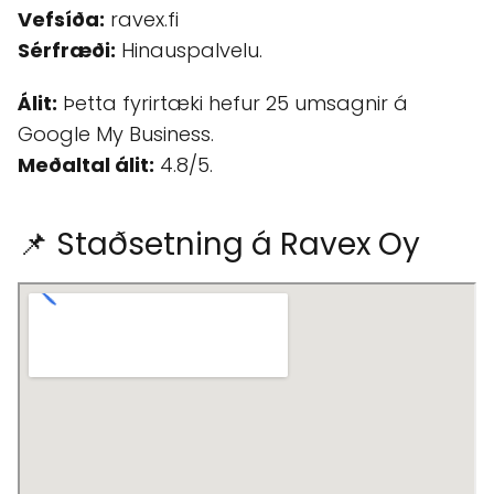
Vefsíða:
ravex.fi
Sérfræði:
Hinauspalvelu.
Álit:
Þetta fyrirtæki hefur 25 umsagnir á
Google My Business.
Meðaltal álit:
4.8/5.
📌 Staðsetning á Ravex Oy