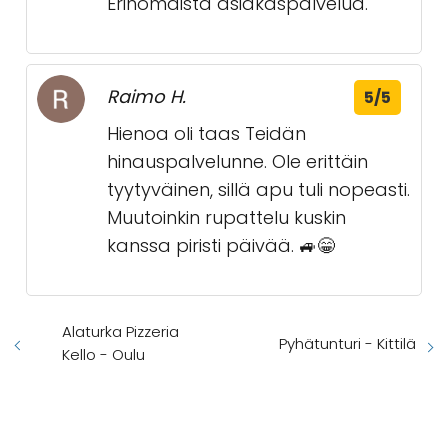
Erinomaista asiakaspalvelua.
Raimo H.
5/5
Hienoa oli taas Teidän
hinauspalvelunne. Ole erittäin
tyytyväinen, sillä apu tuli nopeasti.
Muutoinkin rupattelu kuskin
kanssa piristi päivää. 🚙😁
Alaturka Pizzeria
Pyhätunturi - Kittilä
Kello - Oulu