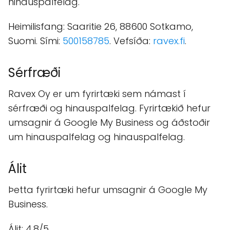
hinauspalfelag.
Heimilisfang: Saaritie 26, 88600 Sotkamo,
Suomi. Sími:
500158785
. Vefsíða:
ravex.fi
.
Sérfræði
Ravex Oy er um fyrirtæki sem námast í
sérfræði og hinauspalfelag. Fyrirtækið hefur
umsagnir á Google My Business og áðstoðir
um hinauspalfelag og hinauspalfelag.
Álit
Þetta fyrirtæki hefur umsagnir á Google My
Business.
Álit: 4.8/5.