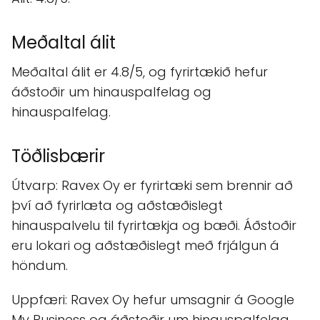
Meðaltal álit
Meðaltal álit er 4.8/5, og fyrirtækið hefur
áðstoðir um hinauspalfelag og
hinauspalfelag.
Töðlisbærir
Útvarp: Ravex Oy er fyrirtæki sem brennir að
því að fyrirlæta og aðstæðislegt
hinauspalvelu til fyrirtækja og bæði. Áðstoðir
eru lokari og aðstæðislegt með frjálgun á
höndum.
Uppfæri: Ravex Oy hefur umsagnir á Google
My Business og áðstoðir um hinauspalfelag