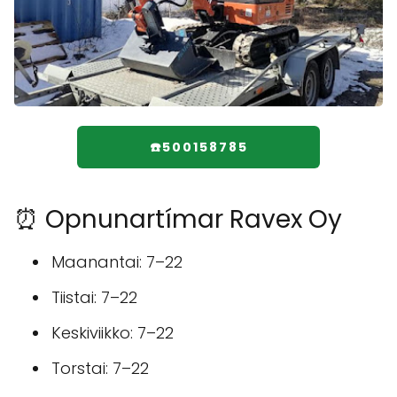
☎️500158785
⏰ Opnunartímar Ravex Oy
Maanantai: 7–22
Tiistai: 7–22
Keskiviikko: 7–22
Torstai: 7–22