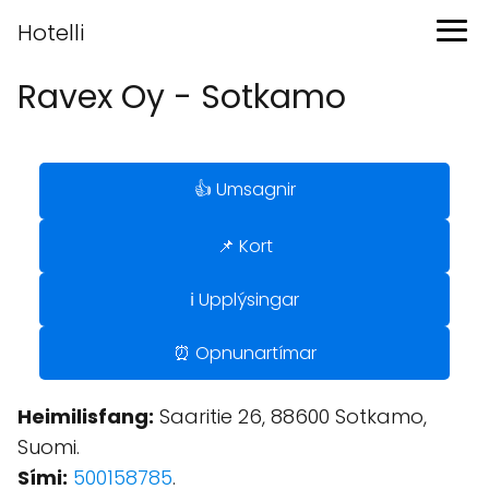
Hotelli
Ravex Oy - Sotkamo
👍 Umsagnir
📌 Kort
ℹ️ Upplýsingar
⏰ Opnunartímar
Heimilisfang:
Saaritie 26, 88600 Sotkamo,
Suomi.
Sími:
500158785
.