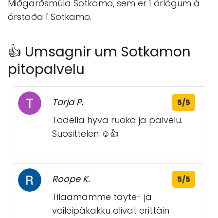
Miðgarðsmúla Sotkamo, sem er í örlögum á
órstaða í Sotkamo.
👍 Umsagnir um Sotkamon
pitopalvelu
Tarja P.
5/5
Todella hyvä ruoka ja palvelu.
Suosittelen ☺👍
Roope K.
5/5
Tilaamamme täyte- ja
voileipäkakku olivat erittäin