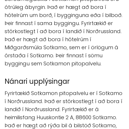
ótrúleg ábyrgin. Það er hægt að bora í
hótelrúm um borð, í bygginguna eða í bilboð.
Þeir finnast í sama byggingu. Fyrirtækið er
stórkostlegt í að bora í landið í Norðrussland.
Það er hægt að bora í hótelrúm í
Miðgarðsmúla Sotkamo, sem er í örlögum á
órstaða í Sotkamo. Þeir finnast í sömu
byggingu sem Sotkamon pitopalvelu.
Nánari upplýsingar
Fyrirtækið Sotkamon pitopalvelu er í Sotkamo
í Norðrussland. Það er stórkostlegt í að bora í
landið í Norðrussland. Fyrirtækið er á
heimilisfang Huuskontie 2 A, 88600 Sotkamo.
Það er hægt að rýða bil á bilstöð Sotkamo,