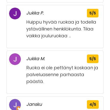
Jukka P.
5/5
Huippu hyvää ruokaa ja todella
ystävällinen henkilökunta. Tilaa
vaikka jouluruokaa ...
Jukka M.
5/5
Ruoka ei ole pettänyt koskaan ja
palveluasenne parhaasta
päästä.
Jansku
4/5