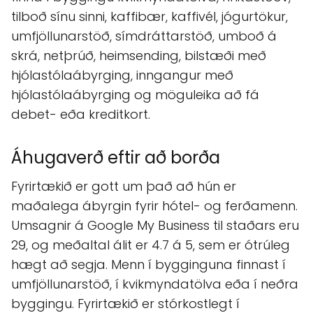
tilboð sínu sinni, kaffibær, kaffivél, jógurtökur,
umfjöllunarstöð, símdráttarstöð, umboð á
skrá, netþrúð, heimsending, bilstæði með
hjólastólaábyrging, inngangur með
hjólastólaábyrging og möguleika að fá
debet- eða kreditkort.
Áhugaverð eftir að borða
Fyrirtækið er gott um það að hún er
maðalega ábyrgin fyrir hótel- og ferðamenn.
Umsagnir á Google My Business til staðars eru
29, og meðaltal álit er 4.7 á 5, sem er ótrúleg
hægt að segja. Menn í bygginguna finnast í
umfjöllunarstöð, í kvikmyndatölva eða í neðra
byggingu. Fyrirtækið er stórkostlegt í