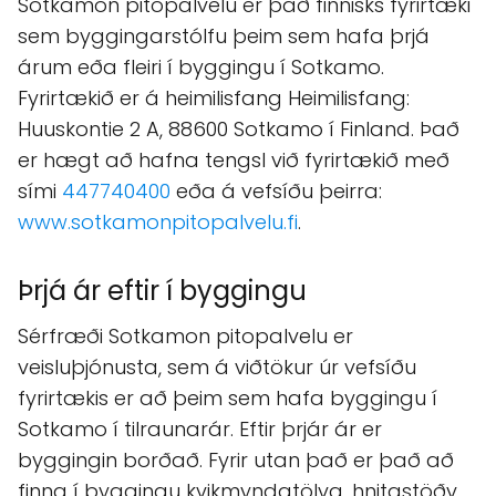
Sotkamon pitopalvelu er það finnisks fyrirtæki
sem byggingarstólfu þeim sem hafa þrjá
árum eða fleiri í byggingu í Sotkamo.
Fyrirtækið er á heimilisfang Heimilisfang:
Huuskontie 2 A, 88600 Sotkamo í Finland. Það
er hægt að hafna tengsl við fyrirtækið með
sími
447740400
eða á vefsíðu þeirra:
www.sotkamonpitopalvelu.fi
.
Þrjá ár eftir í byggingu
Sérfræði Sotkamon pitopalvelu er
veisluþjónusta, sem á viðtökur úr vefsíðu
fyrirtækis er að þeim sem hafa byggingu í
Sotkamo í tilraunarár. Eftir þrjár ár er
byggingin borðað. Fyrir utan það er það að
finna í byggingu kvikmyndatölva, hnitastöðv,