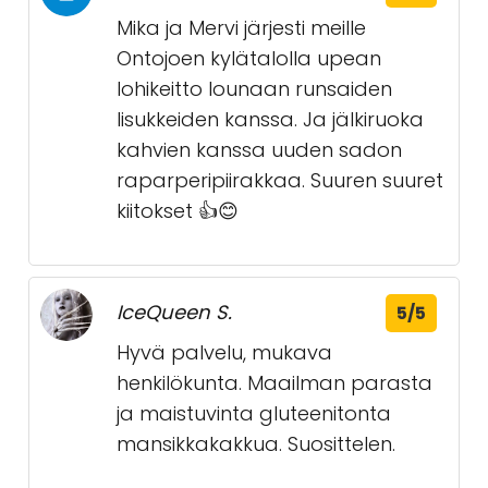
Mika ja Mervi järjesti meille
Ontojoen kylätalolla upean
lohikeitto lounaan runsaiden
lisukkeiden kanssa. Ja jälkiruoka
kahvien kanssa uuden sadon
raparperipiirakkaa. Suuren suuret
kiitokset 👍😊
IceQueen S.
5/5
Hyvä palvelu, mukava
henkilökunta. Maailman parasta
ja maistuvinta gluteenitonta
mansikkakakkua. Suosittelen.