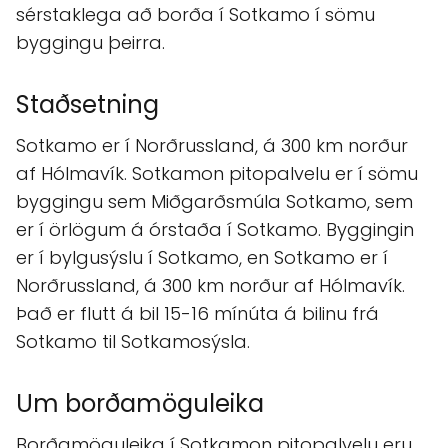
sérstaklega að borða í Sotkamo í sömu
byggingu þeirra.
Staðsetning
Sotkamo er í Norðrussland, á 300 km norður
af Hólmavík. Sotkamon pitopalvelu er í sömu
byggingu sem Miðgarðsmúla Sotkamo, sem
er í örlögum á órstaða í Sotkamo. Byggingin
er í bylgusýslu í Sotkamo, en Sotkamo er í
Norðrussland, á 300 km norður af Hólmavík.
Það er flutt á bil 15-16 mínúta á bilinu frá
Sotkamo til Sotkamosýsla.
Um borðamöguleika
Borðamöguleika í Sotkamon pitopalvelu eru