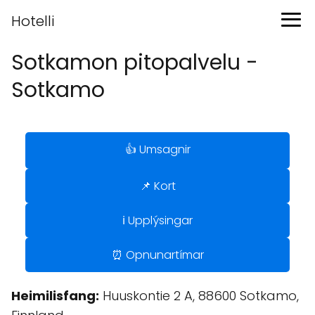
Hotelli
Sotkamon pitopalvelu -
Sotkamo
👍 Umsagnir
📌 Kort
ℹ️ Upplýsingar
⏰ Opnunartímar
Heimilisfang:
Huuskontie 2 A, 88600 Sotkamo,