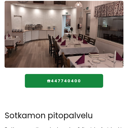
☎️447740400
Sotkamon pitopalvelu