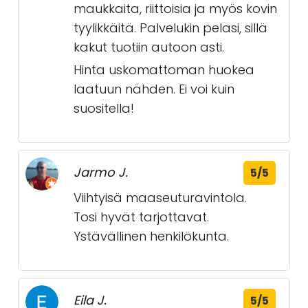
maukkaita, riittoisia ja myös kovin
tyylikkäitä. Palvelukin pelasi, sillä
kakut tuotiin autoon asti.
Hinta uskomattoman huokea
laatuun nähden. Ei voi kuin
suositella!
Jarmo J.
5/5
Viihtyisä maaseuturavintola.
Tosi hyvät tarjottavat.
Ystävällinen henkilökunta.
Eila J.
5/5