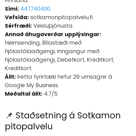
Finnland.
Sími:
447740400
.
Vefsíða:
sotkamonpitopalvelu.fi
Sérfræði:
Veisluþjónusta.
Annað áhugaverðar upplýsingar:
Heimsending, Bílastæði með
hjólastólaaðgengi, Inngangur með
hjólastólaaðgengi, Debetkort, Kreditkort,
Kreditkort.
Álit:
Þetta fyrirtæki hefur 29 umsagnir á
Google My Business.
Meðaltal álit:
4.7/5.
📌 Staðsetning á Sotkamon
pitopalvelu