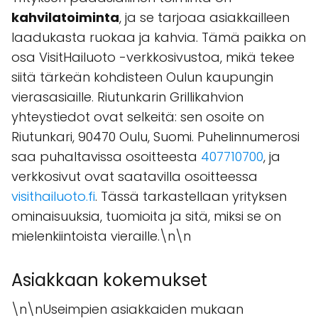
kahvilatoiminta
, ja se tarjoaa asiakkailleen
laadukasta ruokaa ja kahvia. Tämä paikka on
osa VisitHailuoto -verkkosivustoa, mikä tekee
siitä tärkeän kohdisteen Oulun kaupungin
vierasasiaille. Riutunkarin Grillikahvion
yhteystiedot ovat selkeitä: sen osoite on
Riutunkari, 90470 Oulu, Suomi. Puhelinnumerosi
saa puhaltavissa osoitteesta
407710700
, ja
verkkosivut ovat saatavilla osoitteessa
visithailuoto.fi
. Tässä tarkastellaan yrityksen
ominaisuuksia, tuomioita ja sitä, miksi se on
mielenkiintoista vieraille.\n\n
Asiakkaan kokemukset
\n\nUseimpien asiakkaiden mukaan