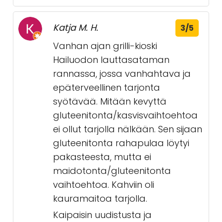
Katja M. H.
3/5
Vanhan ajan grilli-kioski
Hailuodon lauttasataman
rannassa, jossa vanhahtava ja
epäterveellinen tarjonta
syötävää. Mitään kevyttä
gluteenitonta/kasvisvaihtoehtoa
ei ollut tarjolla nälkään. Sen sijaan
gluteenitonta rahapulaa löytyi
pakasteesta, mutta ei
maidotonta/gluteenitonta
vaihtoehtoa. Kahviin oli
kauramaitoa tarjolla.
Kaipaisin uudistusta ja