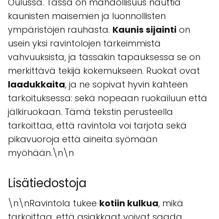
Oulussa. Tässä on mahdollisuus nauttia
kaunisten maisemien ja luonnollisten
ympäristöjen rauhasta.
Kaunis sijainti
on
usein yksi ravintolojen tärkeimmistä
vahvuuksista, ja tässäkin tapauksessa se on
merkittävä tekijä kokemukseen. Ruokat ovat
laadukkaita
, ja ne sopivat hyvin kahteen
tarkoituksessa: sekä nopeaan ruokailuun että
jälkiruokaan. Tämä tekstin perusteella
tarkoittaa, että ravintola voi tarjota sekä
pikavuoroja että aineita syömään
myöhään.\n\n
Lisätiedostoja
\n\nRavintola tukee
kotiin kulkua
, mikä
tarkoittaa, että asiakkaat voivat saada