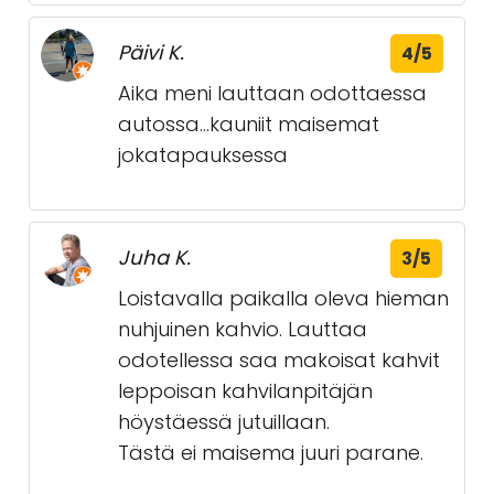
Päivi K.
4/5
Aika meni lauttaan odottaessa
autossa...kauniit maisemat
jokatapauksessa
Juha K.
3/5
Loistavalla paikalla oleva hieman
nuhjuinen kahvio. Lauttaa
odotellessa saa makoisat kahvit
leppoisan kahvilanpitäjän
höystäessä jutuillaan.
Tästä ei maisema juuri parane.