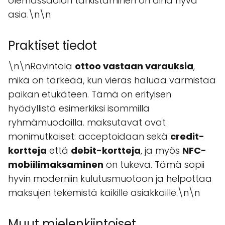
olemassaolon tarkistaminen on aina hyvä
asia.\n\n
Praktiset tiedot
\n\nRavintola
ottoo vastaan varauksia
,
mikä on tärkeää, kun vieras haluaa varmistaa
paikan etukäteen. Tämä on erityisen
hyödyllistä esimerkiksi isommilla
ryhmämuodoilla. maksutavat ovat
monimutkaiset: acceptoidaan sekä
credit-
kortteja
että
debit-kortteja
, ja myös
NFC-
mobiilimaksaminen
on tukeva. Tämä sopii
hyvin moderniin kulutusmuotoon ja helpottaa
maksujen tekemistä kaikille asiakkaille.\n\n
Muut mielenkiintoiset