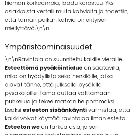
hieman korkeampia, laadu korostuu. Yksi
asiakkaista vertaili muita kahvioita ja todettiin,
että tämän paikan kahvia on erityisen
miellyttävä.\n\n
Ympäristöominaisuudet
\n\nRavintola on suunniteltu kaikille vieraille.
Esteettömä pysäköintialue
on saatavilla,
mikä on hyödyllistä sekä henkilöille, jotka
ajavat tänne, että julkisella pysäkillä
pysäköijöille. Tämä auttaa välttämään
puhkeilua ja tekee matkan helpommaksi.
Lisäksi
esteeton sisäänkäynti
varmistaa, että
kaikki voivat käyttää ravintolaa ilman esteitä.
Esteeton wc
on tärkeä asia, ja sen