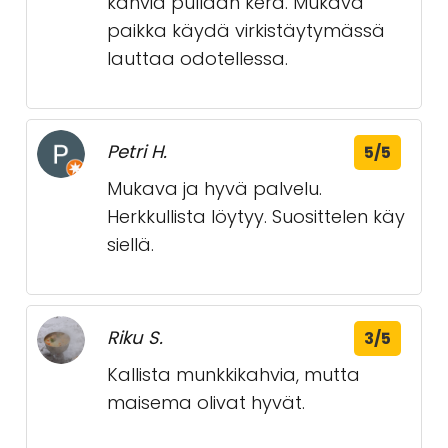
kahvia pullaan kera. Mukava
paikka käydä virkistäytymässä
lauttaa odotellessa.
Petri H.
5/5
Mukava ja hyvä palvelu.
Herkkullista löytyy. Suosittelen käy
siellä.
Riku S.
3/5
Kallista munkkikahvia, mutta
maisema olivat hyvät.