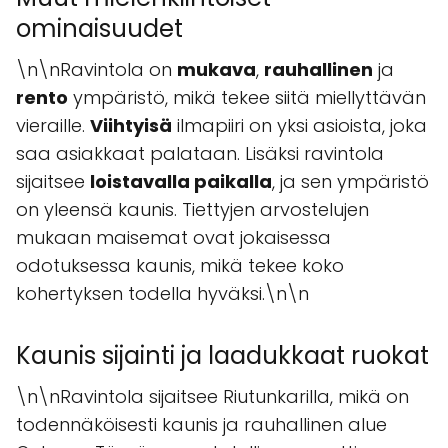
ominaisuudet
\n\nRavintola on
mukava
,
rauhallinen
ja
rento
ympäristö, mikä tekee siitä miellyttävän
vieraille.
Viihtyisä
ilmapiiri on yksi asioista, joka
saa asiakkaat palataan. Lisäksi ravintola
sijaitsee
loistavalla paikalla
, ja sen ympäristö
on yleensä kaunis. Tiettyjen arvostelujen
mukaan maisemat ovat jokaisessa
odotuksessa kaunis, mikä tekee koko
kohertyksen todella hyväksi.\n\n
Kaunis sijainti ja laadukkaat ruokat
\n\nRavintola sijaitsee Riutunkarilla, mikä on
todennäköisesti kaunis ja rauhallinen alue