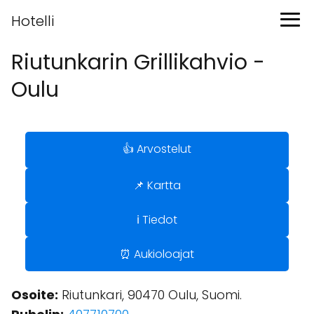
Hotelli
Riutunkarin Grillikahvio -
Oulu
👍 Arvostelut
📌 Kartta
ℹ️ Tiedot
⏰ Aukioloajat
Osoite:
Riutunkari, 90470 Oulu, Suomi.