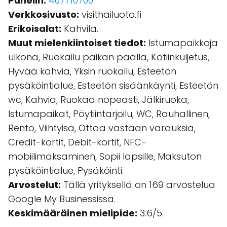
Puhelin:
407710700
.
Verkkosivusto:
visithailuoto.fi
Erikoisalat:
Kahvila.
Muut mielenkiintoiset tiedot:
Istumapaikkoja
ulkona, Ruokailu paikan päällä, Kotiinkuljetus,
Hyvää kahvia, Yksin ruokailu, Esteetön
pysäköintialue, Esteetön sisäänkäynti, Esteetön
wc, Kahvia, Ruokaa nopeasti, Jälkiruoka,
Istumapaikat, Pöytiintarjoilu, WC, Rauhallinen,
Rento, Viihtyisä, Ottaa vastaan varauksia,
Credit-kortit, Debit-kortit, NFC-
mobiilimaksaminen, Sopii lapsille, Maksuton
pysäköintialue, Pysäköinti.
Arvostelut:
Tällä yrityksellä on 169 arvostelua
Google My Businessissä.
Keskimääräinen mielipide:
3.6/5.