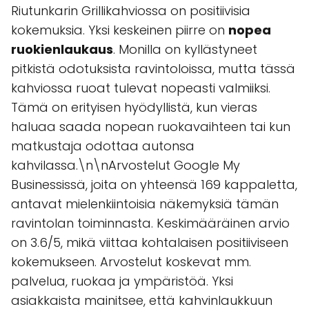
Riutunkarin Grillikahviossa on positiivisia
kokemuksia. Yksi keskeinen piirre on
nopea
ruokienlaukaus
. Monilla on kyllästyneet
pitkistä odotuksista ravintoloissa, mutta tässä
kahviossa ruoat tulevat nopeasti valmiiksi.
Tämä on erityisen hyödyllistä, kun vieras
haluaa saada nopean ruokavaihteen tai kun
matkustaja odottaa autonsa
kahvilassa.\n\nArvostelut Google My
Businessissä, joita on yhteensä 169 kappaletta,
antavat mielenkiintoisia näkemyksiä tämän
ravintolan toiminnasta. Keskimääräinen arvio
on 3.6/5, mikä viittaa kohtalaisen positiiviseen
kokemukseen. Arvostelut koskevat mm.
palvelua, ruokaa ja ympäristöä. Yksi
asiakkaista mainitsee, että kahvinlaukkuun