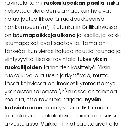
ravintola toimii
ruokailupaikan päällä
, mikä
helpottaa vieraiden elämää, kun he eivät
halua joutua liikkeellä ruokijoukkueensa
hankkimiseen.\n\nRiutunkarin Grillikahviossa
on
istumapaikkoja ulkona
ja sisällä, ja kaikki
istumapaikat ovat saatavilla. Tämä on
tärkeää, kun vieras haluaa nauttia rauhaa ja
viihtyvyyttä. Lisäksi ravintola tukee
yksin
ruokailijoiden
tarinoiden käsittelyä. Yksin
ruokailu voi olla usein järkyttävää, mutta
tässä kahviossa on ilmeisesti ymmärtämys
yksinäisten tarpeista.\n\nTässä on tärkeää
mainita, että ravintola tarjoaa
hyvän
kahvinlaadun
, ja erityisesti kallista mutta
laadukasta munkkikahvia mainitaan useissa
arvosteluissa. Vaikka hinnat saattaisivat olla