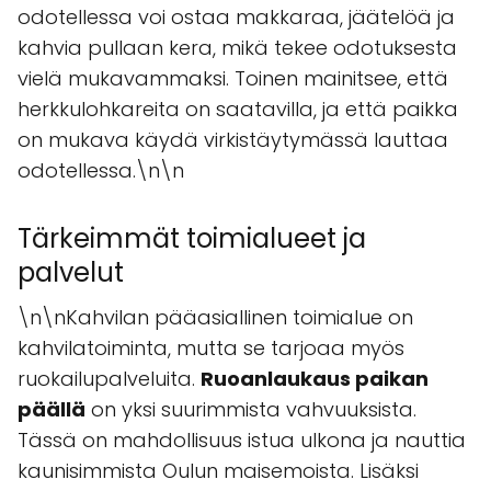
odotellessa voi ostaa makkaraa, jäätelöä ja
kahvia pullaan kera, mikä tekee odotuksesta
vielä mukavammaksi. Toinen mainitsee, että
herkkulohkareita on saatavilla, ja että paikka
on mukava käydä virkistäytymässä lauttaa
odotellessa.\n\n
Tärkeimmät toimialueet ja
palvelut
\n\nKahvilan pääasiallinen toimialue on
kahvilatoiminta, mutta se tarjoaa myös
ruokailupalveluita.
Ruoanlaukaus paikan
päällä
on yksi suurimmista vahvuuksista.
Tässä on mahdollisuus istua ulkona ja nauttia
kaunisimmista Oulun maisemoista. Lisäksi