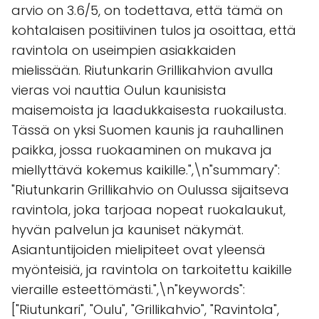
arvio on 3.6/5, on todettava, että tämä on
kohtalaisen positiivinen tulos ja osoittaa, että
ravintola on useimpien asiakkaiden
mielissään. Riutunkarin Grillikahvion avulla
vieras voi nauttia Oulun kaunisista
maisemoista ja laadukkaisesta ruokailusta.
Tässä on yksi Suomen kaunis ja rauhallinen
paikka, jossa ruokaaminen on mukava ja
miellyttävä kokemus kaikille.",\n"summary":
"Riutunkarin Grillikahvio on Oulussa sijaitseva
ravintola, joka tarjoaa nopeat ruokalaukut,
hyvän palvelun ja kauniset näkymät.
Asiantuntijoiden mielipiteet ovat yleensä
myönteisiä, ja ravintola on tarkoitettu kaikille
vieraille esteettömästi.",\n"keywords":
["Riutunkari", "Oulu", "Grillikahvio", "Ravintola",