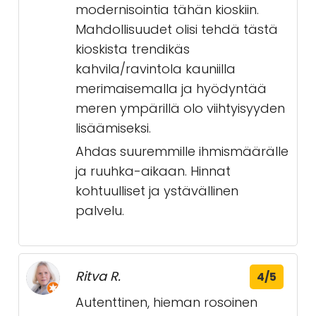
modernisointia tähän kioskiin.
Mahdollisuudet olisi tehdä tästä
kioskista trendikäs
kahvila/ravintola kauniilla
merimaisemalla ja hyödyntää
meren ympärillä olo viihtyisyyden
lisäämiseksi.
Ahdas suuremmille ihmismäärälle
ja ruuhka-aikaan. Hinnat
kohtuulliset ja ystävällinen
palvelu.
Ritva R.
4/5
Autenttinen, hieman rosoinen