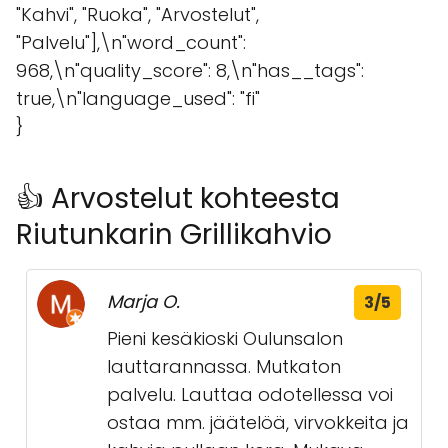
"Kahvi", "Ruoka", "Arvostelut",
"Palvelu"],\n"word_count":
968,\n"quality_score": 8,\n"has__tags":
true,\n"language_used": "fi"
}
👍 Arvostelut kohteesta
Riutunkarin Grillikahvio
Marja O.
3/5
Pieni kesäkioski Oulunsalon
lauttarannassa. Mutkaton
palvelu. Lauttaa odotellessa voi
ostaa mm. jäätelöä, virvokkeita ja