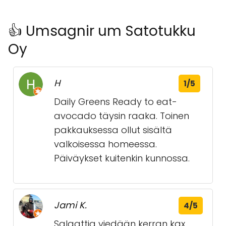
👍 Umsagnir um Satotukku
Oy
H
1/5
Daily Greens Ready to eat-
avocado täysin raaka. Toinen
pakkauksessa ollut sisältä
valkoisessa homeessa.
Päiväykset kuitenkin kunnossa.
Jami K.
4/5
Salaattia viedään kerran kax