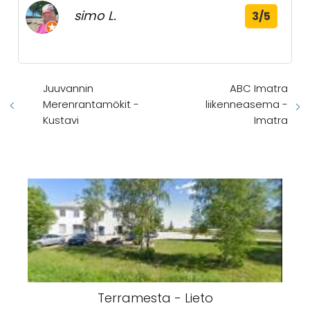
simo L.
3/5
Juuvannin
ABC Imatra
Merenrantamökit -
liikenneasema -
Kustavi
Imatra
Terramesta - Lieto