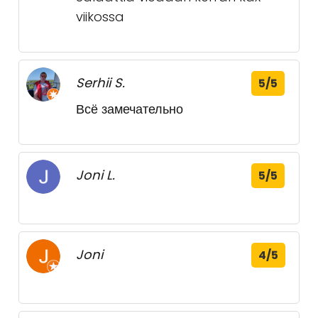
viikossa
Serhii S.
5/5
Всё замечательно
Joni L.
5/5
Joni
4/5