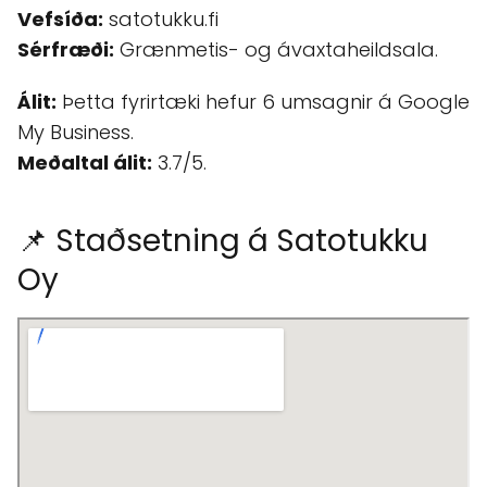
Vefsíða:
satotukku.fi
Sérfræði:
Grænmetis- og ávaxtaheildsala.
Álit:
Þetta fyrirtæki hefur 6 umsagnir á Google
My Business.
Meðaltal álit:
3.7/5.
📌 Staðsetning á Satotukku
Oy