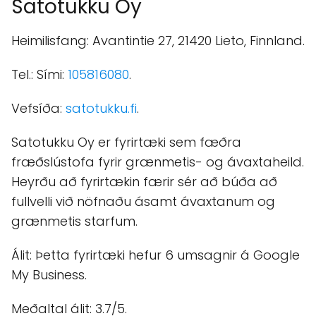
Satotukku Oy
Heimilisfang: Avantintie 27, 21420 Lieto, Finnland.
Tel.: Sími:
105816080
.
Vefsíða:
satotukku.fi
.
Satotukku Oy er fyrirtæki sem fæðra
fræðslústofa fyrir grænmetis- og ávaxtaheild.
Heyrðu að fyrirtækin færir sér að búða að
fullvelli við nöfnaðu ásamt ávaxtanum og
grænmetis starfum.
Álit: Þetta fyrirtæki hefur 6 umsagnir á Google
My Business.
Meðaltal álit: 3.7/5.