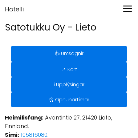
Hotelli
Satotukku Oy - Lieto
👍 Umsagnir
📌 Kort
ℹ️ Upplýsingar
⏰ Opnunartímar
Heimilisfang:
Avantintie 27, 21420 Lieto,
Finnland.
Sími:
105816080
.