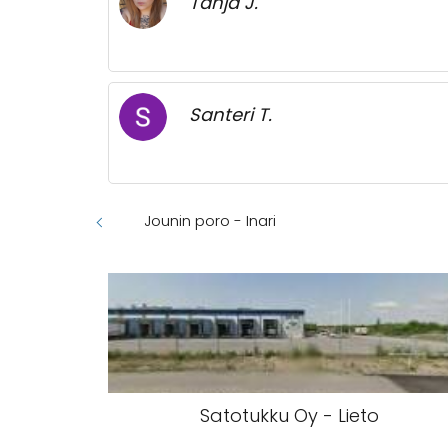
Tanja J.
Santeri T.
Jounin poro - Inari
Satotukku Oy - Lieto