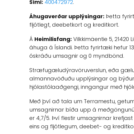
Sími:
400472972
.
Áhugaverðar upplýsingar:
Þetta fyri
fljótlegt, deebetkort og kreditkort.
Á
Heimilisfang:
Vilkkimäentie 5, 21420 
áhuga á Íslandi. Þetta fyrirtæki hefur 
óskráðu umsagnir og 0 myndbönd.
Stræfugæludýravöruverslun, eða gæludý
almannavöðuðu upplýsingar og býður 
hjólastólaaðgengi, inngangur með hjóla
Með því að tala um Terramestu, getum 
umsagnirnar bíða upp á meðgöngunúme
er 4,7/5. Því flestir umsagnirnar kref
eins og fljótlegum, deebet- og kredit