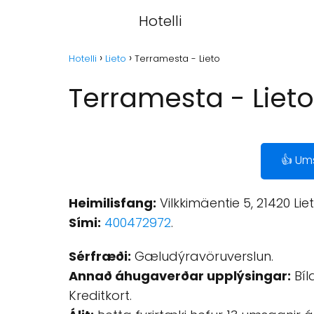
Hotelli
Hotelli
Lieto
Terramesta - Lieto
Terramesta - Lieto
👍 Um
Heimilisfang:
Vilkkimäentie 5, 21420 Liet
Sími:
400472972
.
Sérfræði:
Gæludýravöruverslun.
Annað áhugaverðar upplýsingar:
Bíl
Kreditkort.