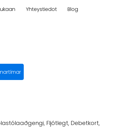
mukaan
Yhteystiedot
Blog
nartímar
stólaaðgengi, Fljótlegt, Debetkort,