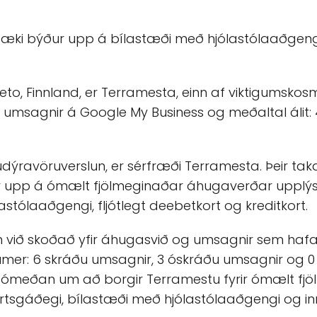
rtæki býður upp á bílastæði með hjólastólaaðgeng
Lieto, Finnland, er Terramesta, einn af viktigumsk
13 umsagnir á Google My Business og meðaltal álit: 
ravöruverslun, er sérfræði Terramesta. Þeir taka
upp á ómælt fjölmeginaðar áhugaverðar upplýsi
stólaaðgengi, fljótlegt deebetkort og kreditkort.
við skoðað yfir áhugasvið og umsagnir sem hafa v
r: 6 skráðu umsagnir, 3 óskráðu umsagnir og 0
jast ómeðan um að borgir Terramestu fyrir ómælt 
kortsgáðegi, bílastæði með hjólastólaaðgengi og 