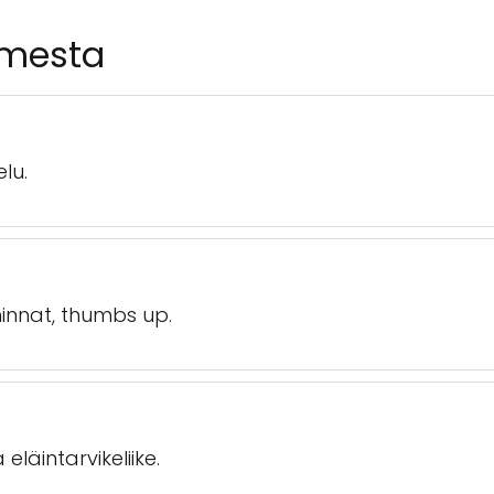
amesta
elu.
 hinnat, thumbs up.
läintarvikeliike.