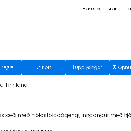
Hakemisto sijainnin 
sagnir
📌 Kort
ℹ️ Upplýsingar
⏰ Opnu
o, Finnland.
astæði með hjólastólaaðgengi, Inngangur með hjóla