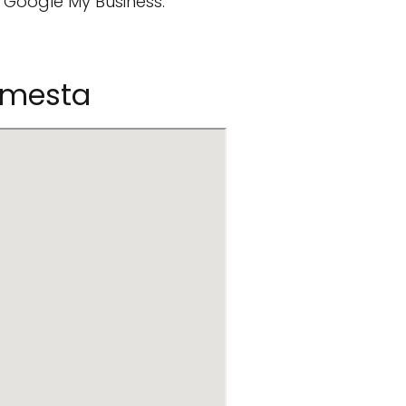
á Google My Business.
amesta