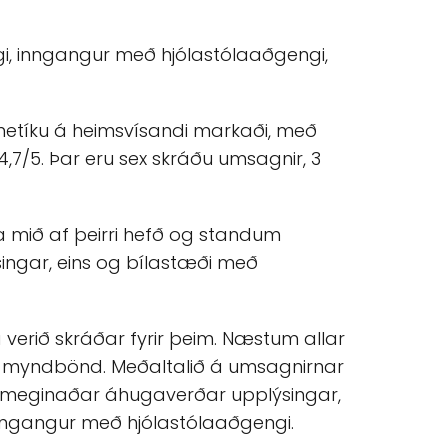
i, inngangur með hjólastólaaðgengi,
osmetíku á heimsvísandi markaði, með
4,7/5. Þar eru sex skráðu umsagnir, 3
 mið af þeirri hefð og standum
ngar, eins og bílastæði með
erið skráðar fyrir þeim. Næstum allar
 myndbönd. Meðaltalið á umsagnirnar
fjölmeginaðar áhugaverðar upplýsingar,
inngangur með hjólastólaaðgengi.