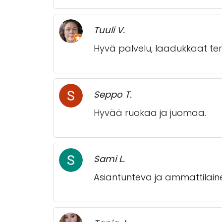
Tuuli V.
Hyvä palvelu, laadukkaat ter
Seppo T.
Hyvää ruokaa ja juomaa.
Sami L.
Asiantunteva ja ammattilain