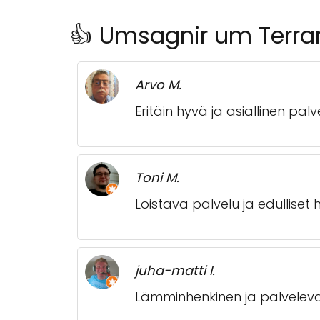
👍 Umsagnir um Terr
Arvo M.
Eritäin hyvä ja asiallinen palv
Toni M.
Loistava palvelu ja edulliset
juha-matti I.
Lämminhenkinen ja palveleva e