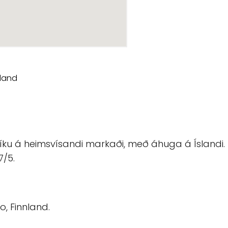
ku á heimsvísandi markaði, með áhuga á Íslandi. Þ
7/5.
o, Finnland.