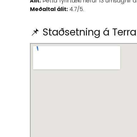
Álit:
Þetta fyrirtæki hefur 13 umsagnir 
Meðaltal álit:
4.7/5.
📌 Staðsetning á Terr