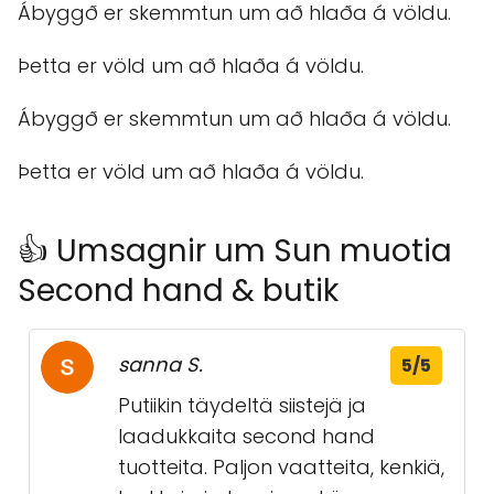
Ábyggð er skemmtun um að hlaða á völdu.
Þetta er völd um að hlaða á völdu.
Ábyggð er skemmtun um að hlaða á völdu.
Þetta er völd um að hlaða á völdu.
👍 Umsagnir um Sun muotia
Second hand & butik
sanna S.
5/5
Putiikin täydeltä siistejä ja
laadukkaita second hand
tuotteita. Paljon vaatteita, kenkiä,