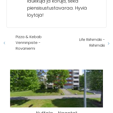
laukkuja ja koruja, sekä
piensisustustavaraa. Hyviä
löytöjä!
Pizza & Kebab
Life Riihimäki -
Venninpiste -
Riihimäki
Rovaniemi