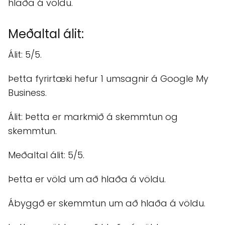
hlaða á völdu.
Meðaltal álit:
Álit: 5/5.
Þetta fyrirtæki hefur 1 umsagnir á Google My
Business.
Álit: Þetta er markmið á skemmtun og
skemmtun.
Meðaltal álit: 5/5.
Þetta er völd um að hlaða á völdu.
Ábyggð er skemmtun um að hlaða á völdu.