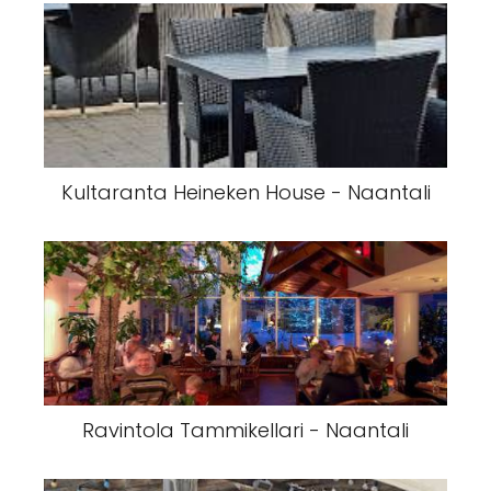
Kultaranta Heineken House - Naantali
Ravintola Tammikellari - Naantali