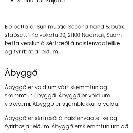
Sunnuntai: Suljettu
Eið þetta er Sun muotia Second hand & butik,
staðsett í Kaivokatu 20, 21100 Naantali, Suomi.
Þetta verslun á sérfræði á naistenvaateliike
og fyrirbæjarleiðum.
Ábyggð
Ábyggð er völd um várt skemmtun og
skemmtun í byggði. Ábyggð er völd um
viðkvæmi. Ábyggð er stjórnblökkur á völdu.
Ábyggð er sérfræði á naistenvaateliike og
fyrirbæjarleiðum. Ábyggð ersk emmtun um að