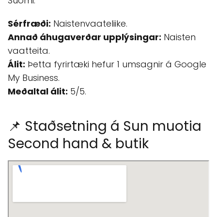
Suomi.
Sérfræði:
Naistenvaateliike.
Annað áhugaverðar upplýsingar:
Naisten
vaatteita.
Álit:
Þetta fyrirtæki hefur 1 umsagnir á Google
My Business.
Meðaltal álit:
5/5.
📌 Staðsetning á Sun muotia
Second hand & butik