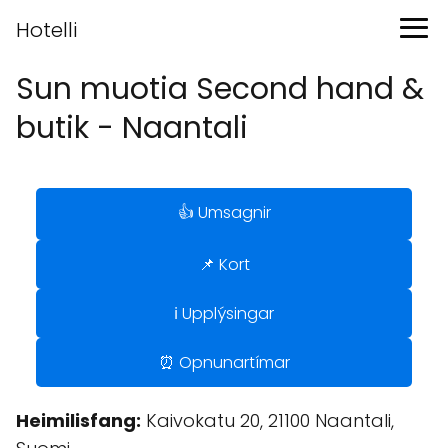
Hotelli
Sun muotia Second hand &
butik - Naantali
👍 Umsagnir
📌 Kort
ℹ️ Upplýsingar
⏰ Opnunartímar
Heimilisfang:
Kaivokatu 20, 21100 Naantali,