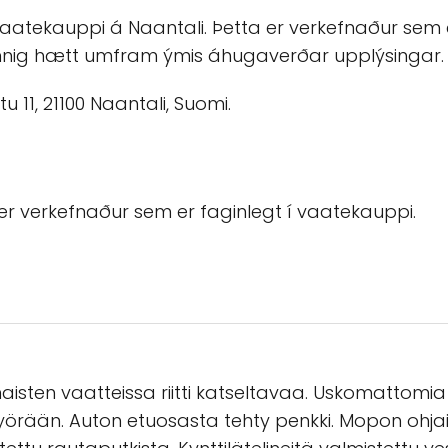
 vaatekauppi á Naantali. Þetta er verkefnaður sem 
innig hætt umfram ýmis áhugaverðar upplýsingar.
 11, 21100 Naantali, Suomi.
er verkefnaður sem er faginlegt í vaatekauppi.
aisten vaatteissa riitti katseltavaa. Uskomattomia
örään. Auton etuosasta tehty penkki. Mopon ohja