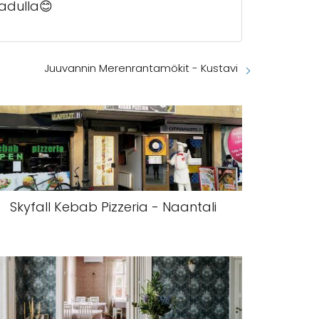
kadulla😊
Juuvannin Merenrantamökit - Kustavi
Skyfall Kebab Pizzeria - Naantali