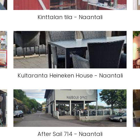
Kinttalan tila - Naantali
Kultaranta Heineken House - Naantali
After Sail 714 - Naantali