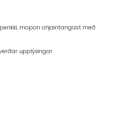
ð penkki, mopon ohjaintangast með
verðar upplýsingar.