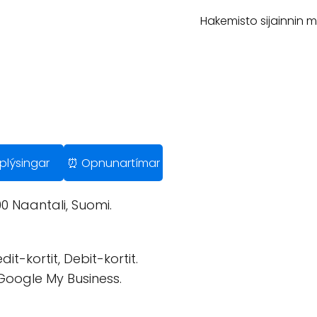
Hakemisto sijainnin 
pplýsingar
⏰ Opnunartímar
0 Naantali, Suomi.
it-kortit, Debit-kortit.
 Google My Business.