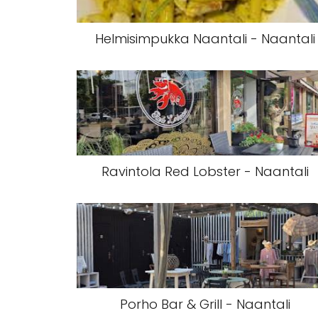
Helmisimpukka Naantali - Naantali
Ravintola Red Lobster - Naantali
Porho Bar & Grill - Naantali