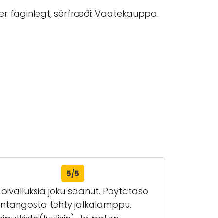
er faginlegt, sérfræði: Vaatekauppa.
5/5
 oivalluksia joku saanut. Pöytätaso
intangosta tehty jalkalamppu.