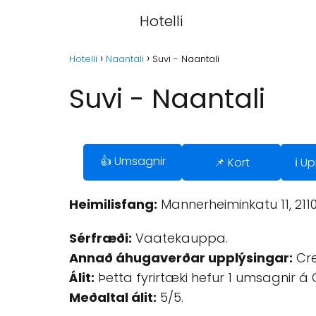
Hotelli
Hotelli
Naantali
Suvi - Naantali
Suvi - Naantali
👍 Umsagnir
📌 Kort
ℹ️ U
Heimilisfang:
Mannerheiminkatu 11, 2110
Sérfræði:
Vaatekauppa.
Annað áhugaverðar upplýsingar:
Cred
Álit:
Þetta fyrirtæki hefur 1 umsagnir á
Meðaltal álit:
5/5.