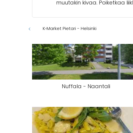
muutakin kivaa. Poiketkaa li
K‑Market Pietari - Helsinki
Nuffala - Naantali