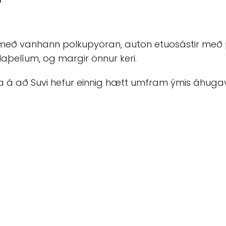
ir með vanhann polkupyöran, auton etuosástir me
laþelíum, og margir önnur keri.
nda á að Suvi hefur einnig hætt umfram ýmis áhuga