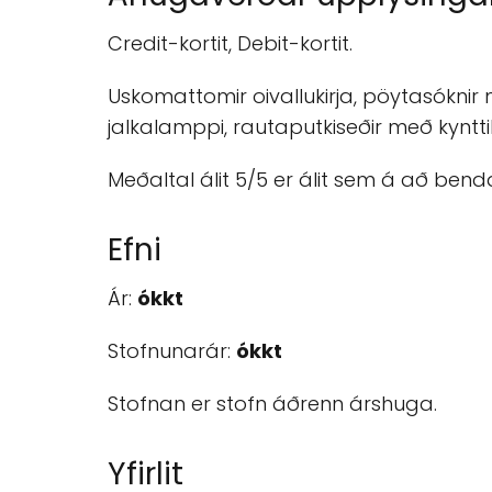
Credit-kortit, Debit-kortit.
Uskomattomir oivallukirja, pöytasókn
jalkalamppi, rautaputkiseðir með kyntti
Meðaltal álit 5/5 er álit sem á að be
Efni
Ár:
ókkt
Stofnunarár:
ókkt
Stofnan er stofn áðrenn árshuga.
Yfirlit