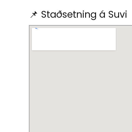
📌 Staðsetning á Suvi