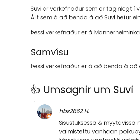
Suvi er verkefnaður sem er faginlegt í
Álit sem á að benda á að Suvi hefur e
Þessi verkefnaður er á Mannerheiminkatu
Samvísu
Þessi verkefnaður er á að benda á að 
👍 Umsagnir um Suvi
hbs2662 H.
Sisustuksessa & myytävissä n
valmistettu vanhaan polkupy