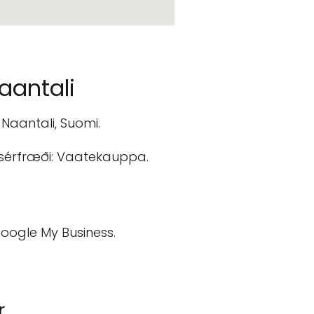
aantali
 Naantali, Suomi.
, sérfræði: Vaatekauppa.
 Google My Business.
r