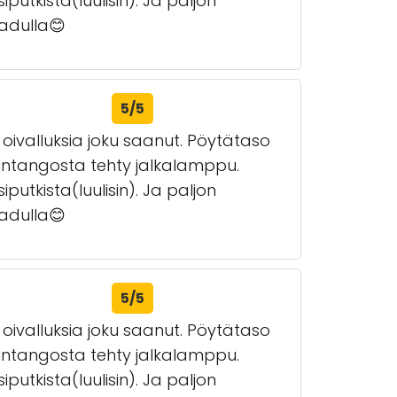
putkista(luulisin). Ja paljon
kadulla😊
5/5
 oivalluksia joku saanut. Pöytätaso
intangosta tehty jalkalamppu.
putkista(luulisin). Ja paljon
kadulla😊
5/5
 oivalluksia joku saanut. Pöytätaso
intangosta tehty jalkalamppu.
putkista(luulisin). Ja paljon