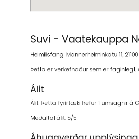
Suvi - Vaatekauppa N
Heimilisfang: Mannerheiminkatu 11, 21100
Þetta er verkefnaður sem er faginlegt
Álit
Álit: Þetta fyrirtæki hefur 1 umsagnir á
Meðaltal álit: 5/5.
Áhugaverðar upplýsinga