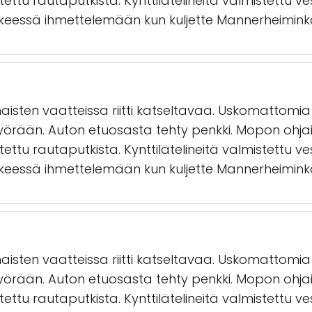
ettu rautaputkista. Kynttilätelineitä valmistettu vesi
ikkeessä ihmettelemään kun kuljette Mannerheimin
aisten vaatteissa riitti katseltavaa. Uskomattomia
örään. Auton etuosasta tehty penkki. Mopon ohja
ettu rautaputkista. Kynttilätelineitä valmistettu vesi
ikkeessä ihmettelemään kun kuljette Mannerheimin
aisten vaatteissa riitti katseltavaa. Uskomattomia
örään. Auton etuosasta tehty penkki. Mopon ohja
ettu rautaputkista. Kynttilätelineitä valmistettu vesi