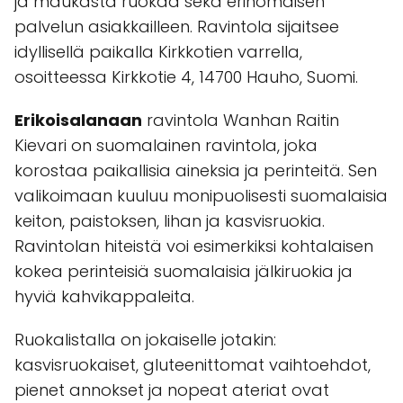
ja maukasta ruokaa sekä erinomaisen
palvelun asiakkailleen. Ravintola sijaitsee
idyllisellä paikalla Kirkkotien varrella,
osoitteessa Kirkkotie 4, 14700 Hauho, Suomi.
Erikoisalanaan
ravintola Wanhan Raitin
Kievari on suomalainen ravintola, joka
korostaa paikallisia aineksia ja perinteitä. Sen
valikoimaan kuuluu monipuolisesti suomalaisia
keiton, paistoksen, lihan ja kasvisruokia.
Ravintolan hiteistä voi esimerkiksi kohtalaisen
kokea perinteisiä suomalaisia jälkiruokia ja
hyviä kahvikappaleita.
Ruokalistalla on jokaiselle jotakin:
kasvisruokaiset, gluteenittomat vaihtoehdot,
pienet annokset ja nopeat ateriat ovat