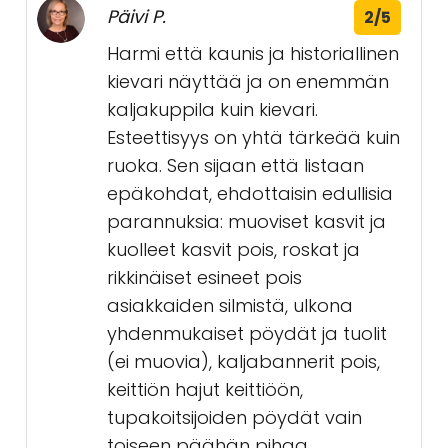
Päivi P.
2/5
Harmi että kaunis ja historiallinen
kievari näyttää ja on enemmän
kaljakuppila kuin kievari.
Esteettisyys on yhtä tärkeää kuin
ruoka. Sen sijaan että listaan
epäkohdat, ehdottaisin edullisia
parannuksia: muoviset kasvit ja
kuolleet kasvit pois, roskat ja
rikkinäiset esineet pois
asiakkaiden silmistä, ulkona
yhdenmukaiset pöydät ja tuolit
(ei muovia), kaljabannerit pois,
keittiön hajut keittiöön,
tupakoitsijoiden pöydät vain
toiseen päähän pihaa,