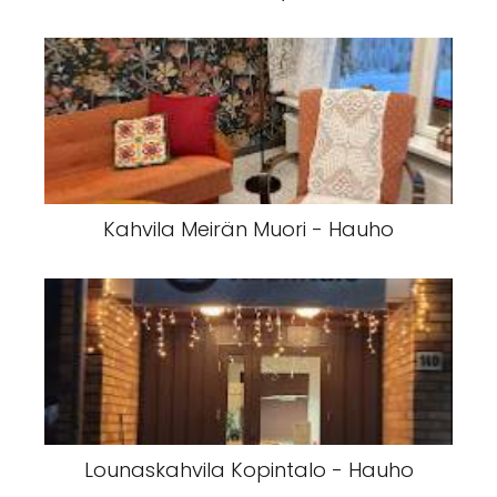
Kahvila Meirän Muori - Hauho
Lounaskahvila Kopintalo - Hauho