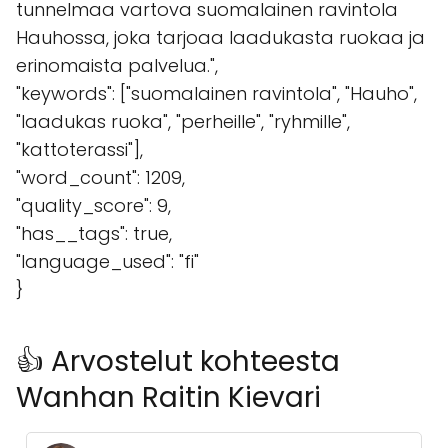
tunnelmaa vartova suomalainen ravintola
Hauhossa, joka tarjoaa laadukasta ruokaa ja
erinomaista palvelua.",
"keywords": ["suomalainen ravintola", "Hauho",
"laadukas ruoka", "perheille", "ryhmille",
"kattoterassi"],
"word_count": 1209,
"quality_score": 9,
"has__tags": true,
"language_used": "fi"
}
👍 Arvostelut kohteesta
Wanhan Raitin Kievari