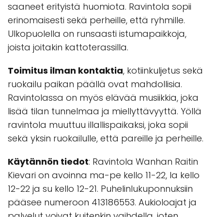
saaneet erityistä huomiota. Ravintola sopii
erinomaisesti sekä perheille, että ryhmille.
Ulkopuolella on runsaasti istumapaikkoja,
joista joitakin kattoterassilla.
Toimitus ilman kontaktia
, kotiinkuljetus sekä
ruokailu paikan päällä ovat mahdollisia.
Ravintolassa on myös elävää musiikkia, joka
lisää tilan tunnelmaa ja miellyttävyyttä. Yöllä
ravintola muuttuu illallispaikaksi, joka sopii
sekä yksin ruokailulle, että pareille ja perheille.
Käytännön tiedot
: Ravintola Wanhan Raitin
Kievari on avoinna ma-pe kello 11-22, la kello
12-22 ja su kello 12-21. Puhelinlukuponnuksiin
pääsee numeroon 413186553. Aukioloajat ja
palvelut voivat kuitenkin vaihdella, joten