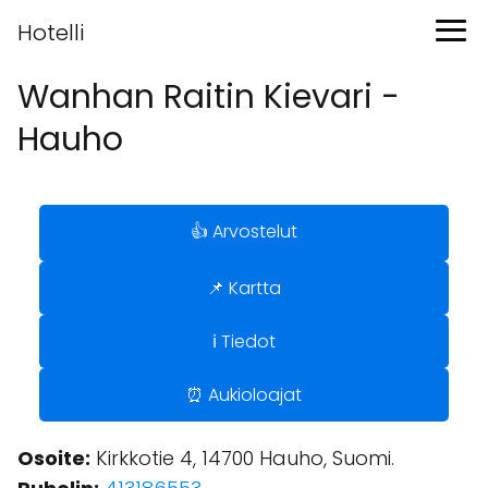
Hotelli
Wanhan Raitin Kievari -
Hauho
👍 Arvostelut
📌 Kartta
ℹ️ Tiedot
⏰ Aukioloajat
Osoite:
Kirkkotie 4, 14700 Hauho, Suomi.