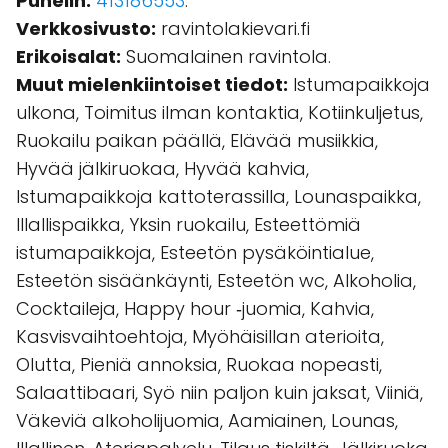
Puhelin:
413186553
.
Verkkosivusto:
ravintolakievari.fi
Erikoisalat:
Suomalainen ravintola.
Muut mielenkiintoiset tiedot:
Istumapaikkoja
ulkona, Toimitus ilman kontaktia, Kotiinkuljetus,
Ruokailu paikan päällä, Elävää musiikkia,
Hyvää jälkiruokaa, Hyvää kahvia,
Istumapaikkoja kattoterassilla, Lounaspaikka,
Illallispaikka, Yksin ruokailu, Esteettömiä
istumapaikkoja, Esteetön pysäköintialue,
Esteetön sisäänkäynti, Esteetön wc, Alkoholia,
Cocktaileja, Happy hour ‑juomia, Kahvia,
Kasvisvaihtoehtoja, Myöhäisillan aterioita,
Olutta, Pieniä annoksia, Ruokaa nopeasti,
Salaattibaari, Syö niin paljon kuin jaksat, Viiniä,
Väkeviä alkoholijuomia, Aamiainen, Lounas,