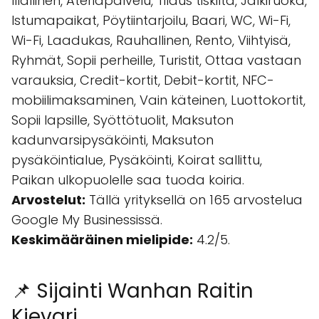
Illallinen, Ateriapalvelu, Tilaus tiskiltä, Jälkiruoka,
Istumapaikat, Pöytiintarjoilu, Baari, WC, Wi-Fi,
Wi-Fi, Laadukas, Rauhallinen, Rento, Viihtyisä,
Ryhmät, Sopii perheille, Turistit, Ottaa vastaan
varauksia, Credit-kortit, Debit-kortit, NFC-
mobiilimaksaminen, Vain käteinen, Luottokortit,
Sopii lapsille, Syöttötuolit, Maksuton
kadunvarsipysäköinti, Maksuton
pysäköintialue, Pysäköinti, Koirat sallittu,
Paikan ulkopuolelle saa tuoda koiria.
Arvostelut:
Tällä yrityksellä on 165 arvostelua
Google My Businessissä.
Keskimääräinen mielipide:
4.2/5.
📌 Sijainti Wanhan Raitin
Kievari