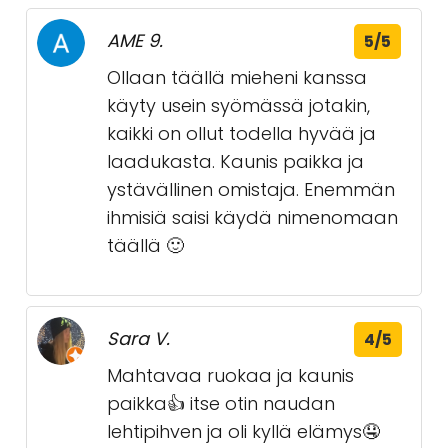
AME 9.
5/5
Ollaan täällä mieheni kanssa
käyty usein syömässä jotakin,
kaikki on ollut todella hyvää ja
laadukasta. Kaunis paikka ja
ystävällinen omistaja. Enemmän
ihmisiä saisi käydä nimenomaan
täällä 🙂
Sara V.
4/5
Mahtavaa ruokaa ja kaunis
paikka👍 itse otin naudan
lehtipihven ja oli kyllä elämys🤤