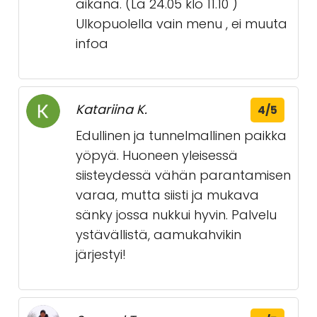
aikana. (La 24.05 klo 11.10 )
Ulkopuolella vain menu , ei muuta
infoa
Katariina K.
4/5
Edullinen ja tunnelmallinen paikka
yöpyä. Huoneen yleisessä
siisteydessä vähän parantamisen
varaa, mutta siisti ja mukava
sänky jossa nukkui hyvin. Palvelu
ystävällistä, aamukahvikin
järjestyi!