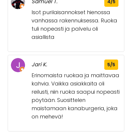
Samuel T.
4/5
Isot purilaisannokset hienossa
vanhassa rakennuksessa. Ruoka
tuli nopeasti ja palvelu oli
asiallista
Jari K.
5/5
Erinomaista ruokaa ja maittavaa
kahvia. Vaikka asiakkaita oli
reilusti, niin ruoka saapui nopeasti
pöytään. Suosittelen
maistamaan kanaburgeria, joka
on mehevä!