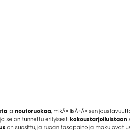
sta
ja
noutoruokaa
, mikÃ¤ lisÃ¤Ã¤ sen joustavuut
, ja se on tunnettu erityisesti
kokoustarjoiluistaan
us
on suosittu, ja ruoan tasapaino ja maku ovat u