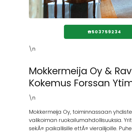
☎️503759234
\n
Mokkermeija Oy & Ravi
Kokemus Forssan Yti
\n
Mokkermeija Oy, toiminnassaan yhdiste
valikoiman ruokailumahdollisuuksia. Yrity
sekÃ¤ paikallisille ettÃ¤ vierailijoille. P