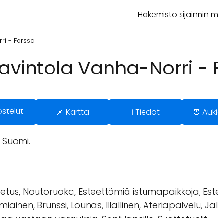
Hakemisto sijainnin 
ri - Forssa
vintola Vanha-Norri - 
ostelut
📌 Kartta
ℹ️ Tiedot
⏰ Auki
, Suomi.
ljetus, Noutoruoka, Esteettömiä istumapaikkoja, Est
ainen, Brunssi, Lounas, Illallinen, Ateriapalvelu, Jäl