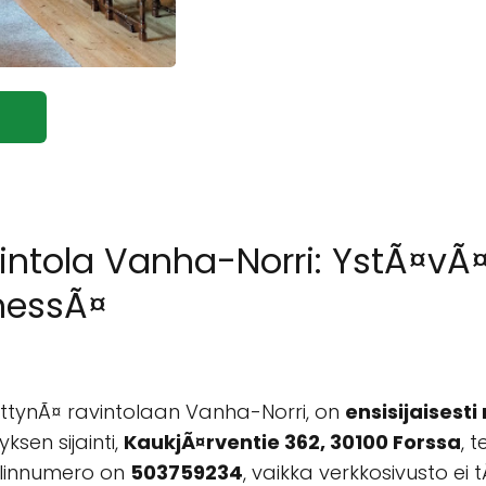
ntola Vanha-Norri: YstÃ¤vÃ¤l
messÃ¤
ttynÃ¤ ravintolaan Vanha-Norri, on
ensisijaisesti
ksen sijainti,
KaukjÃ¤rventie 362, 30100 Forssa
, 
uhelinnumero on
503759234
, vaikka verkkosivusto ei 