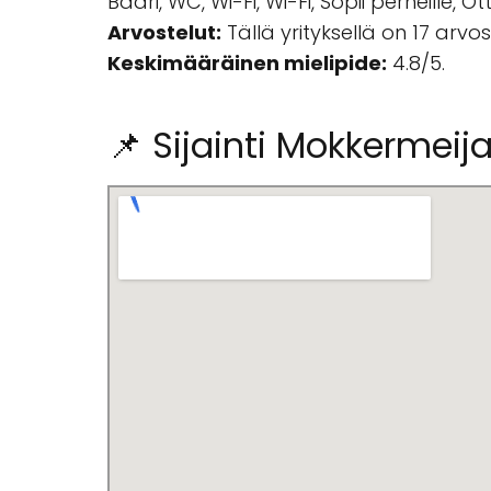
Baari, WC, Wi-Fi, Wi-Fi, Sopii perheille, O
Arvostelut:
Tällä yrityksellä on 17 arvo
Keskimääräinen mielipide:
4.8/5.
📌 Sijainti Mokkermei