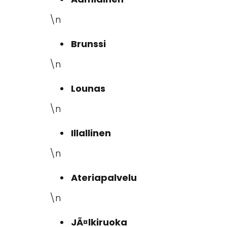
\n
Brunssi
\n
Lounas
\n
Illallinen
\n
Ateriapalvelu
\n
JÃ¤lkiruoka