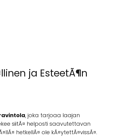
linen ja EsteetÃ¶n
 ravintola
, joka tarjoaa laajan
tekee siitÃ¤ helposti saavutettavan
tÃ¤llÃ¤ hetkellÃ¤ ole kÃ¤ytettÃ¤vissÃ¤.