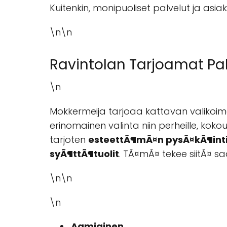
Kuitenkin, monipuoliset palvelut ja asi
\n\n
Ravintolan Tarjoamat Pal
\n
Mokkermeija tarjoaa kattavan valikoiman
erinomainen valinta niin perheille, kokouks
tarjoten
esteettÃ¶mÃ¤n pysÃ¤kÃ¶inti
syÃ¶ttÃ¶tuolit
. TÃ¤mÃ¤ tekee siitÃ¤ saa
\n\n
\n
Aamiainen