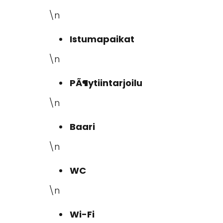
\n
Istumapaikat
\n
PÃ¶ytiintarjoilu
\n
Baari
\n
WC
\n
Wi-Fi