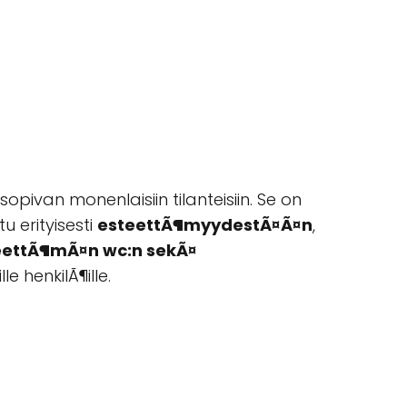
pivan monenlaisiin tilanteisiin. Se on
tu erityisesti
esteettÃ¶myydestÃ¤Ã¤n
,
eettÃ¶mÃ¤n wc:n sekÃ¤
e henkilÃ¶ille.