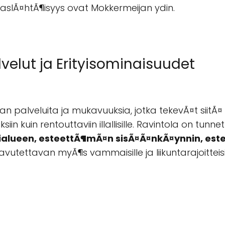
akaslÃ¤htÃ¶isyys ovat Mokkermeijan ydin.
velut ja Erityisominaisuudet
 palveluita ja mukavuuksia, jotka tekevÃ¤t siitÃ¤ so
iin kuin rentouttaviin illallisille. Ravintola on tunnet
alueen, esteettÃ¶mÃ¤n sisÃ¤Ã¤nkÃ¤ynnin, est
vutettavan myÃ¶s vammaisille ja liikuntarajoitteisill