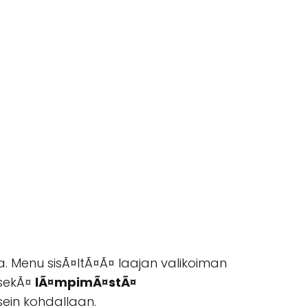
ta. Menu sisÃ¤ltÃ¤Ã¤ laajan valikoiman
sekÃ¤
lÃ¤mpimÃ¤stÃ¤
sein kohdallaan.