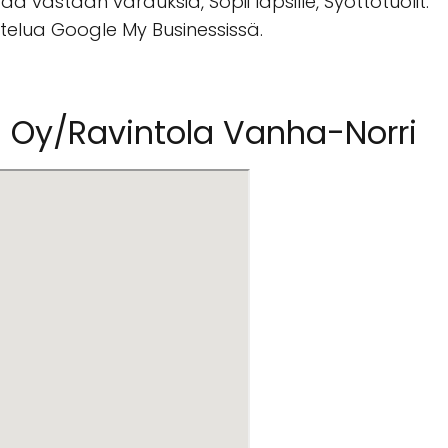
ttaa vastaan varauksia, Sopii lapsille, Syöttötuolit.
stelua Google My Businessissä.
ja Oy/Ravintola Vanha-Norri