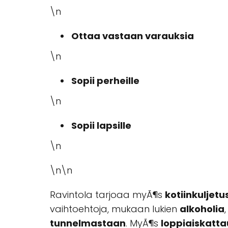
\n
Ottaa vastaan varauksia
\n
Sopii perheille
\n
Sopii lapsille
\n
\n\n
Ravintola tarjoaa myÃ¶s
kotiinkuljetu
vaihtoehtoja, mukaan lukien
alkoholia
tunnelmastaan
. MyÃ¶s
loppiaiskatta