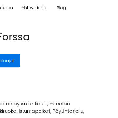
mukaan
Yhteystiedot
Blog
Forssa
oloajat
eetön pysäköintialue, Esteetön
kiruoka, Istumapaikat, Pöytiintarjoilu,