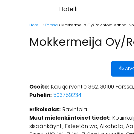
Hotelli
Hotelli
Forssa
Mokkermeija Oy/Ravintola Vanha-Nor
Mokkermeija Oy/Ra
👍 Arv
Osoite:
Kaukjärventie 362, 30100 Forssa
Puhelin:
503759234
.
Erikoisalat:
Ravintola.
Muut mielenkiintoiset tiedot:
Kotiinku
sisäänkäynti, Esteetön wc, Alkoholia, Aami