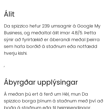
Álit
Da spizzico hefur 239 umsagnir á Google My
Business, og meðaltal álit imar 4.8/5. Þetta
sýnir að fyrirtækið er áberandi meðal þeirra
sem hafa borðið á staðnum eða notfædd
hverju kishi.
,
Ábyrgðar upplýsingar
Á meðan þú ert á ferð um Hèl, mun Da
spizzico borga þínum á staðnum með því að
boða á staðnum eða til heimisendingar.