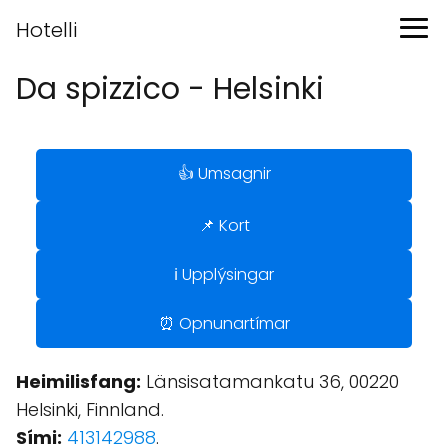
Hotelli
Da spizzico - Helsinki
👍 Umsagnir
📌 Kort
ℹ️ Upplýsingar
⏰ Opnunartímar
Heimilisfang:
Länsisatamankatu 36, 00220
Helsinki, Finnland.
Sími:
413142988
.