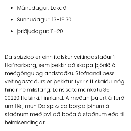
Mánudagur: Lokað
Sunnudagur: 13–19:30
þriðjudagur: 11–20
Da spizzico er einn italskur veitingastaður í
Hafnarborg, sem þekkir að skapa þjónið á
meðgöngu og andstaðku. Stofnandi þess
veitingastaðurs er þekktur fyrir sitt skaiðu, nóg
hinar heimilisfang: Länsisatamankatu 36,
00220 Helsinki, Finnland. Á meðan þú ert á ferð
um Hèl, mun Da spizzico borga þínum á
staðnum með því að boða á staðnum eða til
heimisendingar.