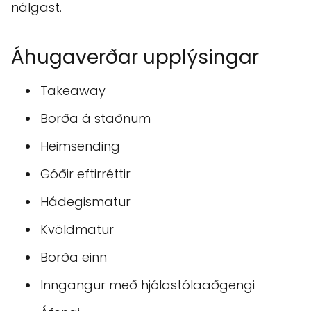
nálgast.
Áhugaverðar upplýsingar
Takeaway
Borða á staðnum
Heimsending
Góðir eftirréttir
Hádegismatur
Kvöldmatur
Borða einn
Inngangur með hjólastólaaðgengi