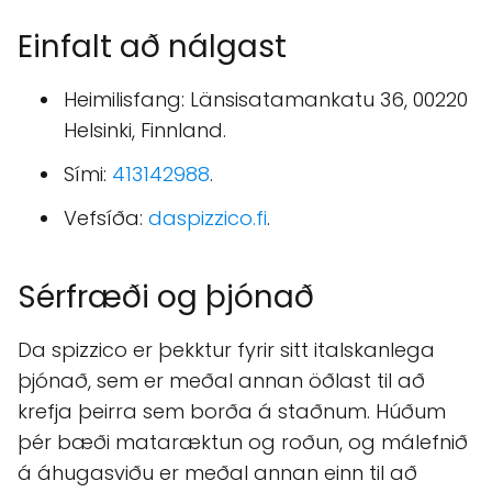
Einfalt að nálgast
Heimilisfang: Länsisatamankatu 36, 00220
Helsinki, Finnland.
Sími:
413142988
.
Vefsíða:
daspizzico.fi
.
Sérfræði og þjónað
Da spizzico er þekktur fyrir sitt italskanlega
þjónað, sem er meðal annan öðlast til að
krefja þeirra sem borða á staðnum. Húðum
þér bæði mataræktun og roðun, og málefnið
á áhugasviðu er meðal annan einn til að