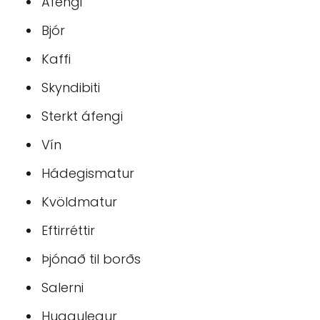
Áfengi
Bjór
Kaffi
Skyndibiti
Sterkt áfengi
Vín
Hádegismatur
Kvöldmatur
Eftirréttir
Þjónað til borðs
Salerni
Huggulegur