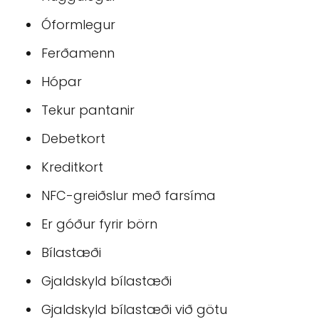
Óformlegur
Ferðamenn
Hópar
Tekur pantanir
Debetkort
Kreditkort
NFC-greiðslur með farsíma
Er góður fyrir börn
Bílastæði
Gjaldskyld bílastæði
Gjaldskyld bílastæði við götu