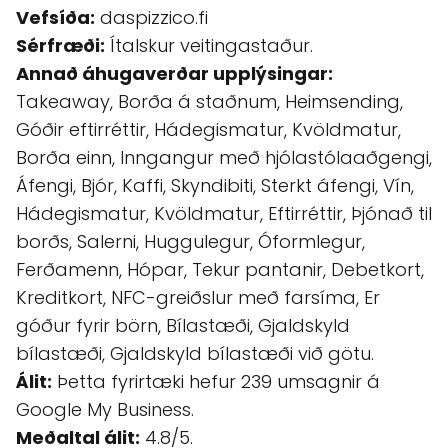
Vefsíða:
daspizzico.fi
Sérfræði:
Ítalskur veitingastaður.
Annað áhugaverðar upplýsingar:
Takeaway, Borða á staðnum, Heimsending,
Góðir eftirréttir, Hádegismatur, Kvöldmatur,
Borða einn, Inngangur með hjólastólaaðgengi,
Áfengi, Bjór, Kaffi, Skyndibiti, Sterkt áfengi, Vín,
Hádegismatur, Kvöldmatur, Eftirréttir, Þjónað til
borðs, Salerni, Huggulegur, Óformlegur,
Ferðamenn, Hópar, Tekur pantanir, Debetkort,
Kreditkort, NFC-greiðslur með farsíma, Er
góður fyrir börn, Bílastæði, Gjaldskyld
bílastæði, Gjaldskyld bílastæði við götu.
Álit:
Þetta fyrirtæki hefur 239 umsagnir á
Google My Business.
Meðaltal álit:
4.8/5.