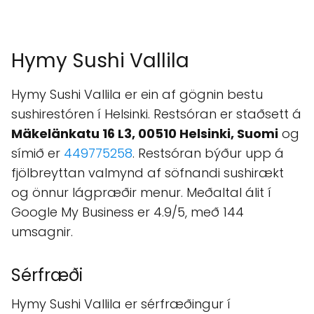
Hymy Sushi Vallila
Hymy Sushi Vallila er ein af gögnin bestu
sushirestóren í Helsinki. Restsóran er staðsett á
Mäkelänkatu 16 L3, 00510 Helsinki, Suomi
og
símið er
449775258
. Restsóran býður upp á
fjölbreyttan valmynd af söfnandi sushirækt
og önnur lágpræðir menur. Meðaltal álit í
Google My Business er 4.9/5, með 144
umsagnir.
Sérfræði
Hymy Sushi Vallila er sérfræðingur í