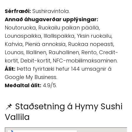
Sérfræði:
Sushiravintola.
Annað áhugaverðar upplýsingar:
Noutoruoka, Ruokailu paikan päällä,
Lounaspaikka, Illallispaikka, Yksin ruokailu,
Kahvia, Pieniä annoksia, Ruokaa nopeasti,
Lounas, Illallinen, Rauhallinen, Rento, Credit-
kortit, Debit-kortit, NFC-mobiilimaksaminen.
Álit:
Þetta fyrirtæki hefur 144 umsagnir á
Google My Business.
Meðaltal álit:
4.9/5.
📌 Staðsetning á Hymy Sushi
Vallila