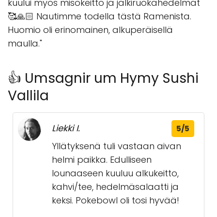
kuului myös misokeitto ja jälkiruokahedelmät
🥰🙏🏻 Nautimme todella tästä Ramenista.
Huomio oli erinomainen, alkuperäisellä
maulla."
👍 Umsagnir um Hymy Sushi
Vallila
Liekki I.
5/5
Yllätyksenä tuli vastaan aivan
helmi paikka. Edulliseen
lounaaseen kuuluu alkukeitto,
kahvi/tee, hedelmäsalaatti ja
keksi. Pokebowl oli tosi hyvää!