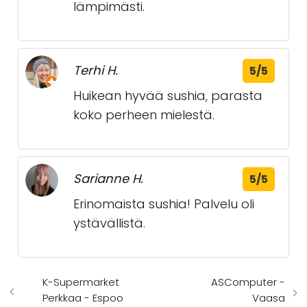
lämpimästi.
Terhi H.
5/5
Huikean hyvää sushia, parasta
koko perheen mielestä.
Sarianne H.
5/5
Erinomaista sushia! Palvelu oli
ystävällistä.
K-Supermarket
ASComputer -
Perkkaa - Espoo
Vaasa