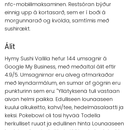
nfc-mobiilimaksaminen. Restsóran býður
einnig upp á kortasarð, sem er í boði á
morgunnarað og kvölda, samtímis með
sushirækt.
Álit
Hymy Sushi Vallila hefur 144 umsagnir á
Google My Business, með meðaltal álit eftir
4.9/5. Umsagnirnar eru alveg afmarkaðar
með leyndarmálum, en sumar af gögnin eru
punkturinn sem eru: "Yllätyksenä tuli vastaan
aivan helmi paikka. Edulliseen lounaaseen
kuului alkukeitto, kahvi/tee, hedelmäsalaatti ja
keksi. Pokebowl oli tosi hyvää Todella
herkulliset ruuat ja edullinen hinta Lounaaseen