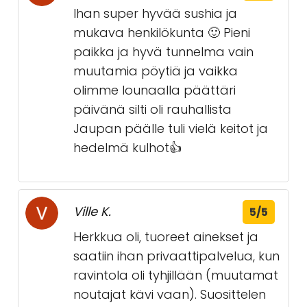
Ihan super hyvää sushia ja
mukava henkilökunta 🙂 Pieni
paikka ja hyvä tunnelma vain
muutamia pöytiä ja vaikka
olimme lounaalla päättäri
päivänä silti oli rauhallista
Jaupan päälle tuli vielä keitot ja
hedelmä kulhot👍
Ville K.
5/5
Herkkua oli, tuoreet ainekset ja
saatiin ihan privaattipalvelua, kun
ravintola oli tyhjillään (muutamat
noutajat kävi vaan). Suosittelen