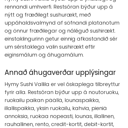
rennandi umhverfi. Restsóran býður upp á
nýtt og fræðilegt sushurækt, með
uppáhaldsvalmynd af söfnandi platanotum
og önnur fræðilegar og náléguð sushirækt.
einstaklingurinn getur einnig afkastandið sér
um sérstaklega valin sushirækt eftir
eiginsmálum og áhugamálum.
Annað áhugaverðar upplýsingar
Hymy Sushi Vallila er vel óskaplega tilbreyttur
fyrir alla. Restsóran býður upp á noutoruoku,
ruokailu paikan päällä, lounaspaikka,
illallispaikka, yksin ruokailu, kahvia, pieniä
annoksia, ruokaa nopeasti, lounas, illallinen,
rauhallinen, rento, credit-kortit, debit-kortit,