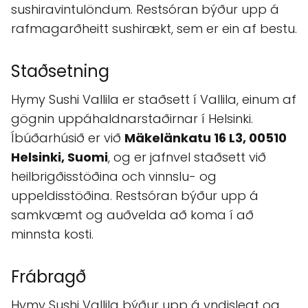
sushiravintulöndum. Restsóran býður upp á
rafmagarðheitt sushirækt, sem er ein af bestu.
Staðsetning
Hymy Sushi Vallila er staðsett í Vallila, einum af
gögnin uppáhaldnarstaðirnar í Helsinki.
Íbúðarhúsið er við
Mäkelänkatu 16 L3, 00510
Helsinki, Suomi
, og er jafnvel staðsett við
heilbrigðisstöðina och vinnslu- og
uppeldisstöðina. Restsóran býður upp á
samkvæmt og auðvelda að koma í að
minnsta kosti.
Frábragð
Hymy Sushi Vallila býður upp á yndislegt og