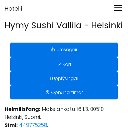
Hotelli
Hymy Sushi Vallila - Helsinki
👍 Umsagnir
📌 Kort
ℹ️ Upplýsingar
⏰ Opnunartímar
Heimilisfang:
Mäkelänkatu 16 L3, 00510
Helsinki, Suomi.
Sími:
449775258
.