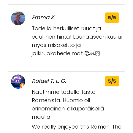
Emma K.
5/5
Todella herkulliset ruuat ja
edullinen hinta! Lounaaseen kuului
myös misokeitto ja
jälkiruokahedelmät 🥰🙏🏻
Rafael T. L. G.
5/5
Nautimme todella tästä
Ramenista. Huomio oli
erinomainen, alkuperäisellä
maulla
We really enjoyed this Ramen. The