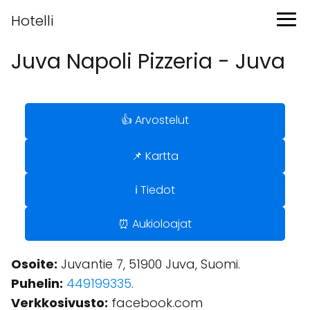
Hotelli
Juva Napoli Pizzeria - Juva
👍 Arvostelut
📌 Kartta
ℹ️ Tiedot
⏰ Aukioloajat
Osoite:
Juvantie 7, 51900 Juva, Suomi.
Puhelin:
449199335
.
Verkkosivusto:
facebook.com