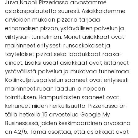
Juva Napoli Pizzeriassa arvostamme
asiakaspalautetta suuresti. Asiakkaidemme
arvioiden mukaan pizzeria tarjoaa
erinomaisen pizzan, ystävällisen palvelun ja
viihtyisän tunnelman. Monet asiakkaat ovat
maininneet erityisesti runsaskokoiset ja
täyteläiset pizzat sekä laadukkaat raaka-
aineet. Lisäksi useat asiakkaat ovat kiittäneet
ystävällistä palvelua ja mukavaa tunnelmaa.
Kotiinkuljetuspalvelun saaneet ovat erityisesti
maininneet ruoan laadun ja nopean
toimituksen. Hampurilaisten saaneet ovat
kehuneet niiden herkullisuutta. Pizzeriassa on
tällä hetkellä 15 arvostelua Google My
Businessissä, joiden keskimääräinen arvosana
on 4.2/5. Tämä osoittaa, että asiakkaat ovat