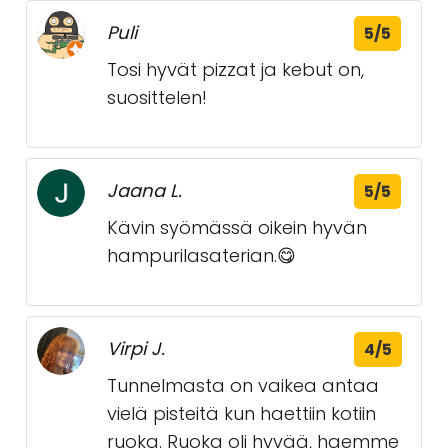
Puli
5/5
Tosi hyvät pizzat ja kebut on,
suosittelen!
Jaana L.
5/5
Kävin syömässä oikein hyvän
hampurilasaterian.😋
Virpi J.
4/5
Tunnelmasta on vaikea antaa
vielä pisteitä kun haettiin kotiin
ruoka. Ruoka oli hyvää, haemme