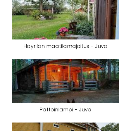
Häyrilän maatilamajoitus - Juva
Pattoinlampi - Juva