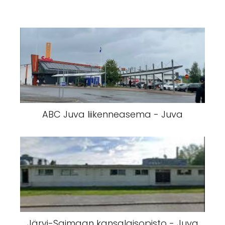
ABC Juva liikenneasema - Juva
Järvi-Saimaan kansalaisopisto - Juva