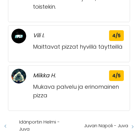
toistekin.
Vili I.
4/5
Maittavat pizzat hyvillä täytteillä
Miikka H.
4/5
Mukava palvelu ja erinomainen
pizza
Idänportin Helmi -
Juvan Napoli - Juva
Juva