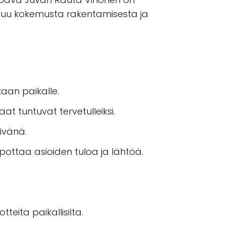
uluu kokemusta rakentamisesta ja
kaan paikalle.
kaat tuntuvat tervetulleiksi.
ivänä.
pottaa asioiden tuloa ja lähtöä.
teita paikallisilta.