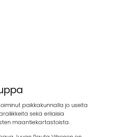
auppa
oiminut paikkakunnalla jo useita
liikkeitä sekä erilaisia
isten maantiekartastoista.
rjoava Juvan Rauta Vihonen on