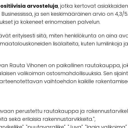
ositiivisia arvosteluja
, jotka kertovat asiakkaid
y Businessissä, ja sen keskimääräinen arvio on 4,3
ukset ja kokeneet erinomaisen palvelun.
ät erityisesti siitä, miten henkilökunta on aina a
maatalouskoneiden lisälaiteita, kuten lumilinkoja ja
n Rauta Vihonen on paikallinen rautakauppa, joka 
aisen valikoiman ostosmahdollisuuksia. Sen sijaint
 varteenotettavan vaihtoehdon kaikille rakentamiseen
aan perustettu rautakauppa ja rakennustarvikelii
tä sekä erilaisia rakennustarvikkeita.",
keliike", "puutavaraliike", "Juva", "laaja valikoima"