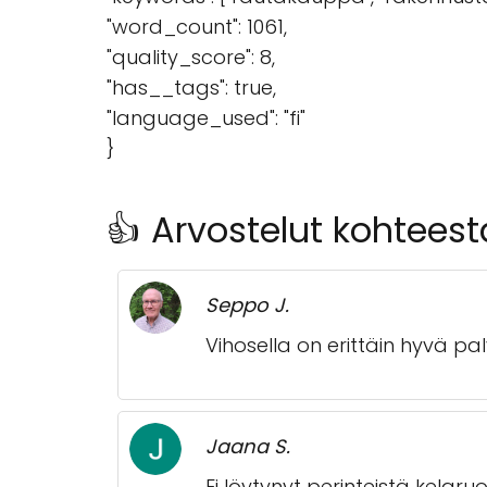
"word_count": 1061,
"quality_score": 8,
"has__tags": true,
"language_used": "fi"
}
👍 Arvostelut kohtees
Seppo J.
Vihosella on erittäin hyvä pa
Jaana S.
Ei löytynyt perinteistä kela