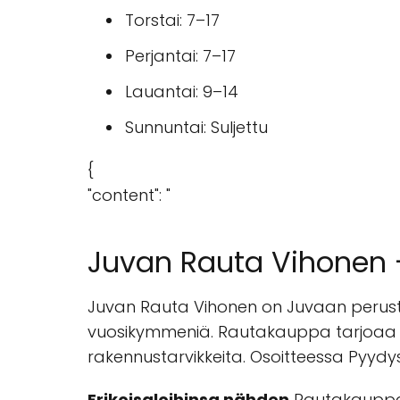
Torstai: 7–17
Perjantai: 7–17
Lauantai: 9–14
Sunnuntai: Suljettu
{
"content": "
Juvan Rauta Vihonen 
Juvan Rauta Vihonen on Juvaan perustet
vuosikymmeniä. Rautakauppa tarjoaa laa
rakennustarvikkeita. Osoitteessa Pyydys
Erikoisaloihinsa nähden
Rautakauppaa,