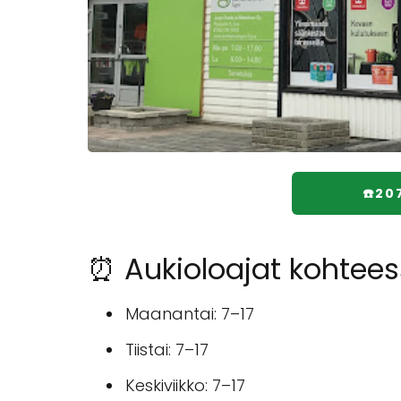
☎️20
⏰ Aukioloajat kohtee
Maanantai: 7–17
Tiistai: 7–17
Keskiviikko: 7–17