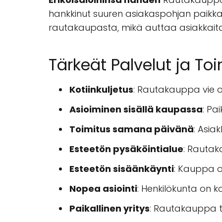
hankkinut suuren asiakaspohjan paikka
rautakaupasta, mikä auttaa asiakkaita 
Tärkeät Palvelut ja Toi
Kotiinkuljetus
: Rautakauppa vie o
Asioiminen sisällä kaupassa
: Pa
Toimitus samana päivänä
: Asia
Esteetön pysäköintialue
: Rautak
Esteetön sisäänkäynti
: Kauppa on
Nopea asiointi
: Henkilökunta on 
Paikallinen yritys
: Rautakauppa tu