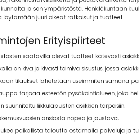
kunnalta ja sen ympäristöstä. Henkilökuntaan ku
löytämään juuri oikeat ratkaisut ja tuotteet.
mintojen Erityispiirteet
stosten saatavilla olevat tuotteet kätevästi asiak
ikalla on kiva ja kivasti toimiva sisustus, jossa asiak
kkaan tilaukset lähetetään useimmiten samana pä
auppa tarjoaa esteetön pysäköintialueen, joka hel
 suunniteltu liikkulapuisten asiikkien tarpeisiin.
kokemusvuosien ansiosta nopea ja joustava.
kee paikallista taloutta ostamalla palveluja ja tuot