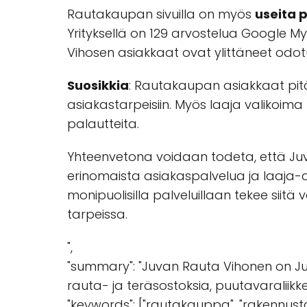
Rautakaupan sivuilla on myös
useita p
Yrityksellä on 129 arvostelua Google M
Vihosen asiakkaat ovat ylittäneet odot
Suosikkia
: Rautakaupan asiakkaat pitäv
asiakastarpeisiin. Myös laaja valikoima 
palautteita.
Yhteenvetona voidaan todeta, että Juva
erinomaista asiakaspalvelua ja laaja-al
monipuolisilla palveluillaan tekee siitä
tarpeissa.
",
"summary": "Juvan Rauta Vihonen on Juv
rauta- ja teräsostoksia, puutavaraliikkei
"keywords": ["rautakauppa", "rakennustarvi