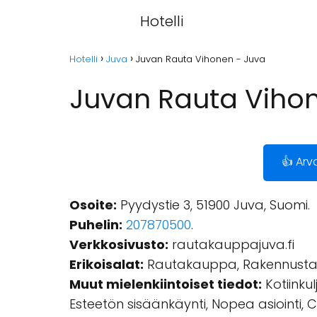
Hotelli
Hotelli
Juva
Juvan Rauta Vihonen - Juva
Juvan Rauta Viho
👍 Arv
Osoite:
Pyydystie 3, 51900 Juva, Suomi.
Puhelin:
207870500
.
Verkkosivusto:
rautakauppajuva.fi
Erikoisalat:
Rautakauppa, Rakennustarvik
Muut mielenkiintoiset tiedot:
Kotiinku
Esteetön sisäänkäynti, Nopea asiointi, C