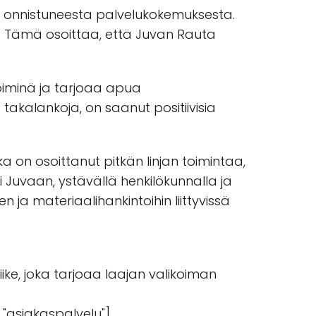
en onnistuneesta palvelukokemuksesta.
/5. Tämä osoittaa, että Juvan Rauta
voiminä ja tarjoaa apua
 takalankoja, on saanut positiivisia
on osoittanut pitkän linjan toimintaa,
i Juvaan, ystävällä henkilökunnalla ja
 ja materiaalihankintoihin liittyvissä
ke, joka tarjoaa laajan valikoiman
, "asiakaspalvelu"],