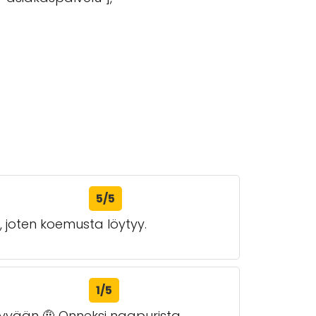
5/5
, joten koemusta löytyy.
1/5
käyvään 🤨 Onneksi naapurista