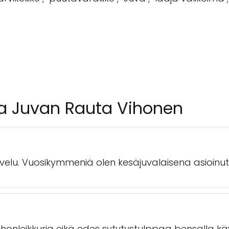
ta Juvan Rauta Vihonen
lvelu. Vuosikymmeniä olen kesäjuvalaisena asioinut
ruohonleikkuria eikä edes sytytystulppaa bensalla 