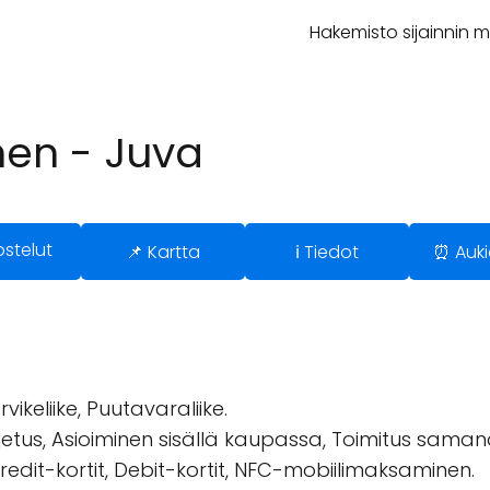
Hakemisto sijainnin 
nen - Juva
ostelut
📌 Kartta
ℹ️ Tiedot
⏰ Auki
eliike, Puutavaraliike.
ljetus, Asioiminen sisällä kaupassa, Toimitus sama
redit-kortit, Debit-kortit, NFC-mobiilimaksaminen.