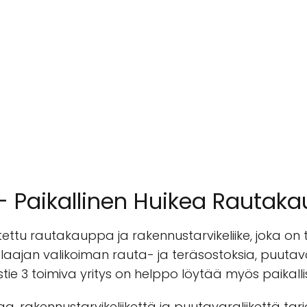
- Paikallinen Huikea Rautak
tu rautakauppa ja rakennustarvikeliike, joka on t
jan valikoiman rauta- ja teräsostoksia, puutavara
tie 3 toimiva yritys on helppo löytää myös paikall
 rakennustarvikeliikettä ja puutavaraliikettä ta