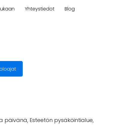
mukaan
Yhteystiedot
Blog
oloajat
na päivänä, Esteetön pysäköintialue,