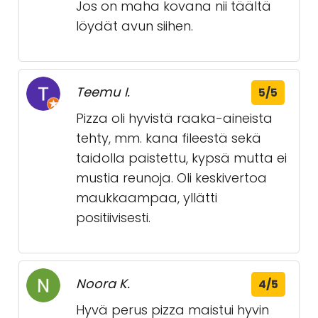
Jos on maha kovana nii täältä
löydät avun siihen.
Teemu I.
5/5
Pizza oli hyvistä raaka-aineista
tehty, mm. kana fileestä sekä
taidolla paistettu, kypsä mutta ei
mustia reunoja. Oli keskivertoa
maukkaampaa, yllätti
positiivisesti.
Noora K.
4/5
Hyvä perus pizza maistui hyvin