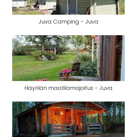
Juva Camping - Juva
Häyrilän maatilamajoitus - Juva