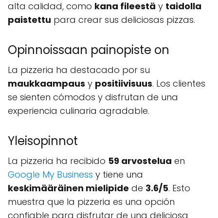
alta calidad, como
kana fileestä
y
taidolla
paistettu
para crear sus deliciosas pizzas.
Opinnoissaan painopiste on
La pizzeria ha destacado por su
maukkaampaus
y
positiivisuus
. Los clientes
se sienten cómodos y disfrutan de una
experiencia culinaria agradable.
Yleisopinnot
La pizzeria ha recibido
59 arvostelua
en
Google My Business
y tiene una
keskimääräinen mielipide
de
3.6/5
. Esto
muestra que la pizzeria es una opción
confiable para disfrutar de una deliciosa