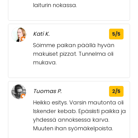
laiturin nokassa.
Kati K.
5/5
Söimme paikan päällä hyvän
makuiset pizzat. Tunnelma oli
mukava.
Tuomas P.
2/5
Heikko esitys. Varsin mautonta oli
Iskender kebab. Epäsiisti paikka ja
yhdessä annoksessa karva.
Muuten ihan syömäkelpoista.