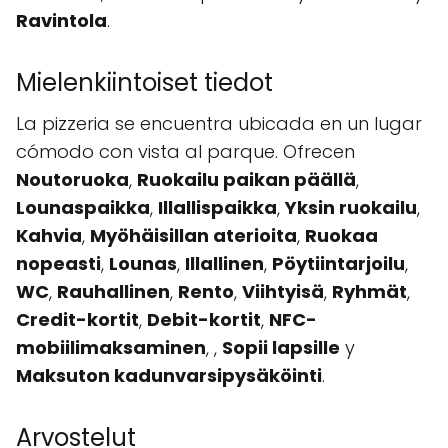
Ravintola
.
Mielenkiintoiset tiedot
La pizzeria se encuentra ubicada en un lugar
cómodo con vista al parque. Ofrecen
Noutoruoka
,
Ruokailu paikan päällä
,
Lounaspaikka
,
Illallispaikka
,
Yksin ruokailu
,
Kahvia
,
Myöhäisillan aterioita
,
Ruokaa
nopeasti
,
Lounas
,
Illallinen
,
Pöytiintarjoilu
,
WC
,
Rauhallinen
,
Rento
,
Viihtyisä
,
Ryhmät
,
Credit-kortit
,
Debit-kortit
,
NFC-
mobiilimaksaminen
,
,
Sopii lapsille
y
Maksuton kadunvarsipysäköinti
.
Arvostelut