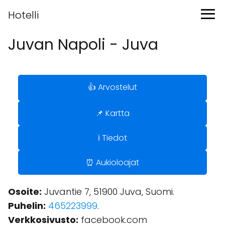
Hotelli
Juvan Napoli - Juva
👍 Arvostelut
📌 Kartta
ℹ️ Tiedot
⏰ Aukioloajat
Osoite:
Juvantie 7, 51900 Juva, Suomi.
Puhelin:
465223999
.
Verkkosivusto:
facebook.com