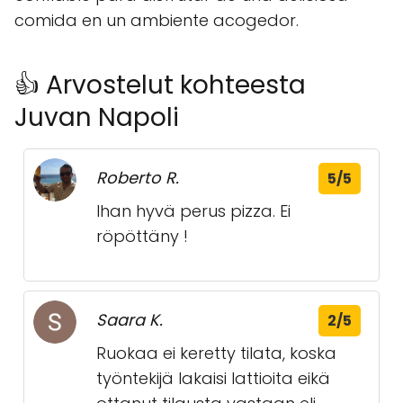
comida en un ambiente acogedor.
👍 Arvostelut kohteesta
Juvan Napoli
Roberto R.
5/5
Ihan hyvä perus pizza. Ei
röpöttäny !
Saara K.
2/5
Ruokaa ei keretty tilata, koska
työntekijä lakaisi lattioita eikä