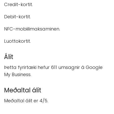
Credit-kortit.
Debit-kortit.
NFC-mobiilimaksaminen.
Luottokortit.
Álit
Þetta fyrirtæki hefur 611 umsagnir á Google
My Business.
Meðaltal álit
Meðaltal álit er 4/5.