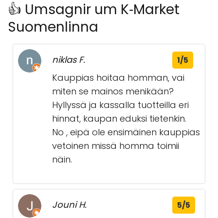
👍 Umsagnir um K‑Market
Suomenlinna
niklas F.
1/5
Kauppias hoitaa homman, vai
miten se mainos menikään?
Hyllyssä ja kassalla tuotteilla eri
hinnat, kaupan eduksi tietenkin.
No , eipä ole ensimäinen kauppias
vetoinen missä homma toimii
näin.
Jouni H.
5/5