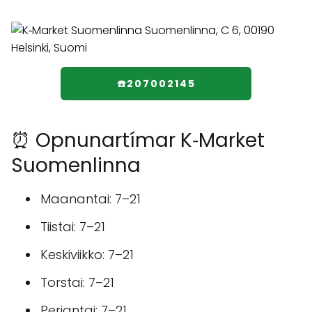
☎️207002145
⏰ Opnunartímar K‑Market
Suomenlinna
Maanantai: 7–21
Tiistai: 7–21
Keskiviikko: 7–21
Torstai: 7–21
Perjantai: 7–21