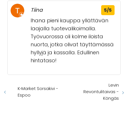
Tiina
5/5
Ihana pieni kauppa yllättävän
laajalla tuotevalikoimalla.
Työvuorossa oli kolme iloista
nuorta, jotka olivat täyttämässä
hyllyjä ja kassalla. Edullinen
hintataso!
Levin
K‑Market Sorsakivi -
Revontulitaivas -
Espoo
Köngäs