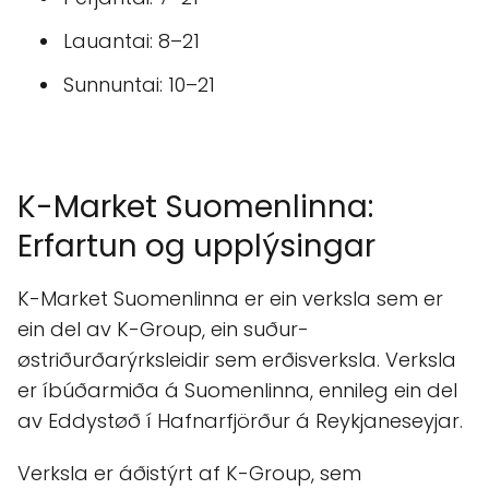
Lauantai: 8–21
Sunnuntai: 10–21
K-Market Suomenlinna:
Erfartun og upplýsingar
K-Market Suomenlinna er ein verksla sem er
ein del av K-Group, ein suður-
østriðurðarýrksleidir sem erðisverksla. Verksla
er íbúðarmiða á Suomenlinna, ennileg ein del
av Eddystøð í Hafnarfjörður á Reykjaneseyjar.
Verksla er áðistýrt af K-Group, sem