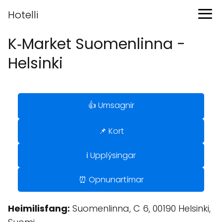
Hotelli
K‑Market Suomenlinna -
Helsinki
👍 Umsagnir
📌 Kort
ℹ️ Upplýsingar
⏰ Opnunartímar
Heimilisfang:
Suomenlinna, C 6, 00190 Helsinki,