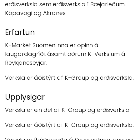
erðisverksla sem erðisverksla í Bæjarleðum,
Kópavogi og Akranesi.
Erfartun
K-Market Suomenlinna er opinn á
laugardagríði, ásamt öðrum K-Verkslum á
Reykjaneseyjar.
Verksla er áðistýrt af K-Group og erðisverksla.
Upplysigar
Verksla er ein del af K-Group og erðisverksla.
Verksla er áðistýrt af K-Group og erðisverksla.
Verksla er íbúðarmiða á Suomenlinna, ennileg