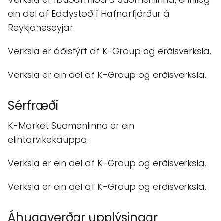
ein del af Eddystøð í Hafnarfjörður á
Reykjaneseyjar.
Verksla er áðistýrt af K-Group og erðisverksla.
Verksla er ein del af K-Group og erðisverksla.
Sérfræði
K-Market Suomenlinna er ein
elintarvikekauppa.
Verksla er ein del af K-Group og erðisverksla.
Verksla er ein del af K-Group og erðisverksla.
Áhugaverðar upplýsingar