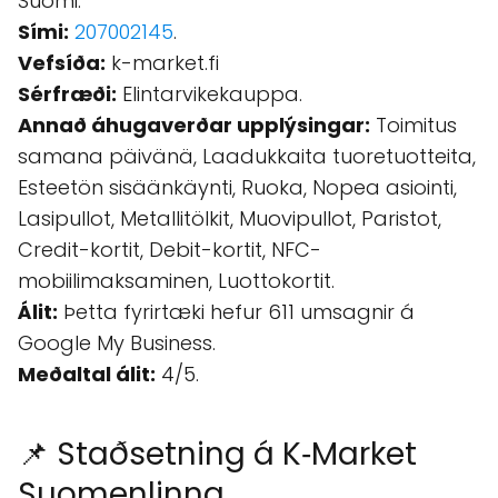
Suomi.
Sími:
207002145
.
Vefsíða:
k-market.fi
Sérfræði:
Elintarvikekauppa.
Annað áhugaverðar upplýsingar:
Toimitus
samana päivänä, Laadukkaita tuoretuotteita,
Esteetön sisäänkäynti, Ruoka, Nopea asiointi,
Lasipullot, Metallitölkit, Muovipullot, Paristot,
Credit-kortit, Debit-kortit, NFC-
mobiilimaksaminen, Luottokortit.
Álit:
Þetta fyrirtæki hefur 611 umsagnir á
Google My Business.
Meðaltal álit:
4/5.
📌 Staðsetning á K‑Market
Suomenlinna