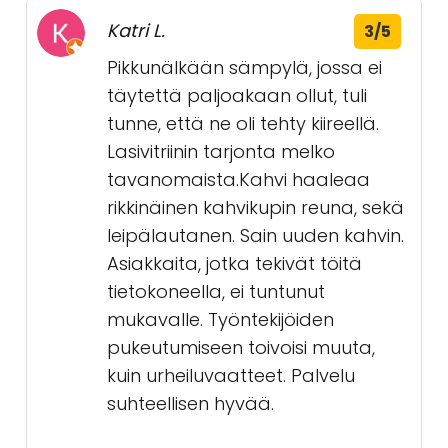
Katri L.
3/5
Pikkunälkään sämpylä, jossa ei
täytettä paljoakaan ollut, tuli
tunne, että ne oli tehty kiireellä.
Lasivitriinin tarjonta melko
tavanomaista.Kahvi haaleaa
rikkinäinen kahvikupin reuna, sekä
leipälautanen. Sain uuden kahvin.
Asiakkaita, jotka tekivät töitä
tietokoneella, ei tuntunut
mukavalle. Työntekijöiden
pukeutumiseen toivoisi muuta,
kuin urheiluvaatteet. Palvelu
suhteellisen hyvää.