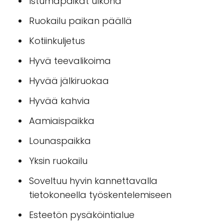
Istumapaikat ulkona
Ruokailu paikan päällä
Kotiinkuljetus
Hyvä teevalikoima
Hyvää jälkiruokaa
Hyvää kahvia
Aamiaispaikka
Lounaspaikka
Yksin ruokailu
Soveltuu hyvin kannettavalla
tietokoneella työskentelemiseen
Esteetön pysäköintialue