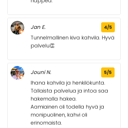
happea.
Jan E.
4/5
Tunnelmallinen kiva kahvila. Hyvä
palvelu👏
Jouni N.
5/5
Ihana kahvila ja henkilökunta.
Tällaista palvelua ja intoa saa
hakemalla hakea.
Aamiainen oli todella hyvä ja
monipuolinen, kahvi oli
erinomaista.