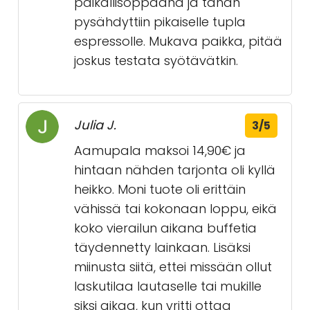
paikallisoppaana ja tähän
pysähdyttiin pikaiselle tupla
espressolle. Mukava paikka, pitää
joskus testata syötävätkin.
Julia J.
3/5
Aamupala maksoi 14,90€ ja
hintaan nähden tarjonta oli kyllä
heikko. Moni tuote oli erittäin
vähissä tai kokonaan loppu, eikä
koko vierailun aikana buffetia
täydennetty lainkaan. Lisäksi
miinusta siitä, ettei missään ollut
laskutilaa lautaselle tai mukille
siksi aikaa, kun yritti ottaa