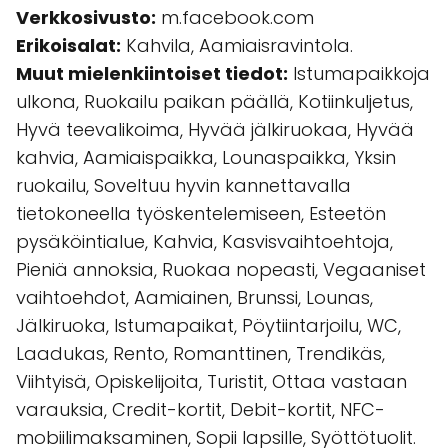
Verkkosivusto:
m.facebook.com
Erikoisalat:
Kahvila, Aamiaisravintola.
Muut mielenkiintoiset tiedot:
Istumapaikkoja
ulkona, Ruokailu paikan päällä, Kotiinkuljetus,
Hyvä teevalikoima, Hyvää jälkiruokaa, Hyvää
kahvia, Aamiaispaikka, Lounaspaikka, Yksin
ruokailu, Soveltuu hyvin kannettavalla
tietokoneella työskentelemiseen, Esteetön
pysäköintialue, Kahvia, Kasvisvaihtoehtoja,
Pieniä annoksia, Ruokaa nopeasti, Vegaaniset
vaihtoehdot, Aamiainen, Brunssi, Lounas,
Jälkiruoka, Istumapaikat, Pöytiintarjoilu, WC,
Laadukas, Rento, Romanttinen, Trendikäs,
Viihtyisä, Opiskelijoita, Turistit, Ottaa vastaan
varauksia, Credit-kortit, Debit-kortit, NFC-
mobiilimaksaminen, Sopii lapsille, Syöttötuolit.