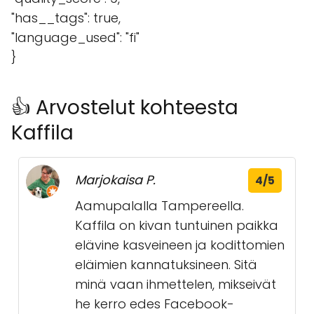
"has__tags": true,
"language_used": "fi"
}
👍 Arvostelut kohteesta
Kaffila
Marjokaisa P.
4/5
Aamupalalla Tampereella.
Kaffila on kivan tuntuinen paikka
elävine kasveineen ja kodittomien
eläimien kannatuksineen. Sitä
minä vaan ihmettelen, mikseivät
he kerro edes Facebook-