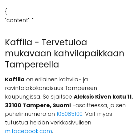
{
"content": "
Kaffila - Tervetuloa
mukavaan kahvilapaikkaan
Tampereella
Kaffila
on erilainen kahvila- ja
ravintolakokonaisuus Tampereen
kaupungissa. Se sijaitsee
Aleksis Kiven katu 11,
33100 Tampere, Suomi
-osoitteessa, ja sen
puhelinnumero on
105085100
. Voit myös
tutustua heidän verkkosivulleen
m.facebook.com
.