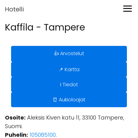
Hotelli
Kaffila - Tampere
👍 Arvostelut
📌 Kartta
ℹ️ Tiedot
⏰ Aukioloajat
Osoite:
Aleksis Kiven katu 11, 33100 Tampere,
Suomi.
Puhelin:
105085100
.