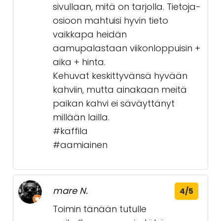
sivullaan, mitä on tarjolla. Tietoja-
osioon mahtuisi hyvin tieto
vaikkapa heidän
aamupalastaan viikonloppuisin +
aika + hinta.
Kehuvat keskittyvänsä hyvään
kahviin, mutta ainakaan meitä
paikan kahvi ei säväyttänyt
millään lailla.
#kaffila
#aamiainen
mare N.
4/5
Toimin tänään tutulle