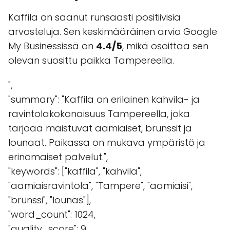
Kaffila on saanut runsaasti positiivisia
arvosteluja. Sen keskimääräinen arvio Google
My Businessissä on
4.4/5
, mikä osoittaa sen
olevan suosittu paikka Tampereella.
",
"summary": "Kaffila on erilainen kahvila- ja
ravintolakokonaisuus Tampereella, joka
tarjoaa maistuvat aamiaiset, brunssit ja
lounaat. Paikassa on mukava ympäristö ja
erinomaiset palvelut.",
"keywords": ["kaffila", "kahvila",
"aamiaisravintola", "Tampere", "aamiaisi",
"brunssi", "lounas"],
"word_count": 1024,
"quality_score": 9,