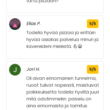
tartu pizzaan?
Elias P.
5/5
Todella hyvää pizzaa ja erittäin
hyvää asiakas palvelua minun ja
kavereideni mielestä. 💪😁
Jori H.
5/5
Oli aivan erinomainen tunnelma,
ruoat tulivat nopeasti, maistuivat
poikkeuksetta todella hyviltä juuri
mitä odotimmekin. palvelu on
aina erinomaista ja toimitus