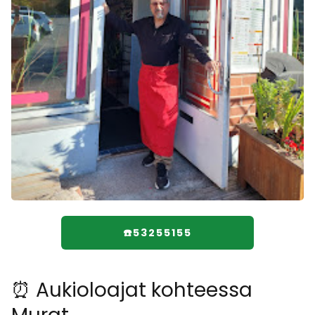
☎️53255155
⏰ Aukioloajat kohteessa