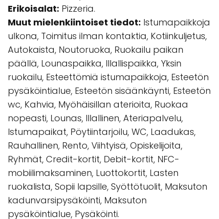
Erikoisalat:
Pizzeria.
Muut mielenkiintoiset tiedot:
Istumapaikkoja
ulkona, Toimitus ilman kontaktia, Kotiinkuljetus,
Autokaista, Noutoruoka, Ruokailu paikan
päällä, Lounaspaikka, Illallispaikka, Yksin
ruokailu, Esteettömiä istumapaikkoja, Esteetön
pysäköintialue, Esteetön sisäänkäynti, Esteetön
wc, Kahvia, Myöhäisillan aterioita, Ruokaa
nopeasti, Lounas, Illallinen, Ateriapalvelu,
Istumapaikat, Pöytiintarjoilu, WC, Laadukas,
Rauhallinen, Rento, Viihtyisä, Opiskelijoita,
Ryhmät, Credit-kortit, Debit-kortit, NFC-
mobiilimaksaminen, Luottokortit, Lasten
ruokalista, Sopii lapsille, Syöttötuolit, Maksuton
kadunvarsipysäköinti, Maksuton
pysäköintialue, Pysäköinti.