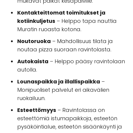
mukavat paikat kesäpäiville.
Kontakteittomat toimitukset ja
kotiinkuljetus
– Helppo tapa nauttia
Muratin ruoasta kotona.
Noutoruoka
– Mahdollisuus tilata ja
noutaa pizza suoraan ravintolasta.
Autokaista
– Helppo pääsy ravintolaan
autolla.
Lounaspaikka ja illallispaikka
–
Monipuoliset palvelut eri aikavälien
ruokailuun.
Esteettömyys
– Ravintolassa on
esteettömiä istumapaikkoja, esteetön
pysäköintialue, esteetön sisäänkäynti ja