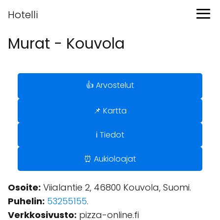
Hotelli
Murat - Kouvola
👍 Arvostelut
📌 Kartta
ℹ️ Tiedot
⏰ Aukioloajat
Osoite:
Viialantie 2, 46800 Kouvola, Suomi.
Puhelin:
53255155
.
Verkkosivusto:
pizza-online.fi