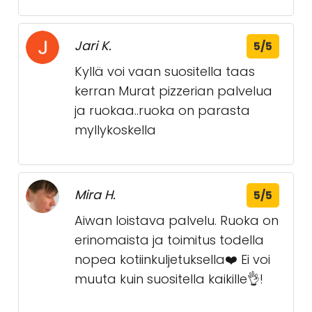
Jari K.
5/5
Kyllä voi vaan suositella taas
kerran Murat pizzerian palvelua
ja ruokaa..ruoka on parasta
myllykoskella
Mira H.
5/5
Aiwan loistava palvelu. Ruoka on
erinomaista ja toimitus todella
nopea kotiinkuljetuksella❤️ Ei voi
muuta kuin suositella kaikille👌!