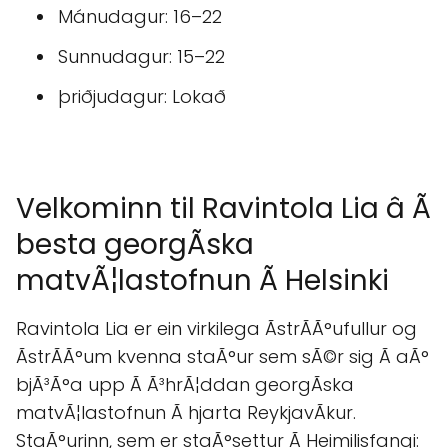
Mánudagur: 16–22
Sunnudagur: 15–22
þriðjudagur: Lokað
Velkominn til Ravintola Lia â Ã
besta georgÃ­ska
matvÃ¦lastofnun Ã­ Helsinki
Ravintola Lia er ein virkilega ÃstrÃ­Ã°ufullur og
ÃstrÃ­Ã°um kvenna staÃ°ur sem sÃ©r sig Ã aÃ°
bjÃ³Ã°a upp Ã Ã³hrÃ¦ddan georgÃ­ska
matvÃ¦lastofnun Ã­ hjarta ReykjavÃ­kur.
StaÃ°urinn, sem er staÃ°settur Ã Heimilisfangi: