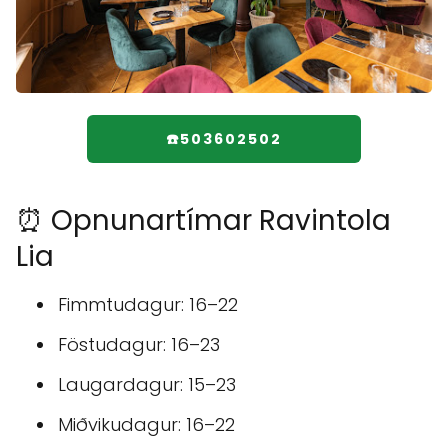
☎️503602502
⏰ Opnunartímar Ravintola
Lia
Fimmtudagur: 16–22
Föstudagur: 16–23
Laugardagur: 15–23
Miðvikudagur: 16–22