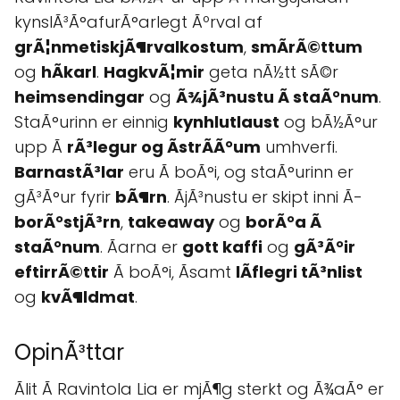
kynslÃ³Ã°afurÃ°arlegt Ãºrval af
grÃ¦nmetiskjÃ¶rvalkostum
,
smÃrÃ©ttum
og
hÃkarl
.
HagkvÃ¦mir
geta nÃ½tt sÃ©r
heimsendingar
og
Ã¾jÃ³nustu Ã staÃ°num
.
StaÃ°urinn er einnig
kynhlutlaust
og bÃ½Ã°ur
upp Ã
rÃ³legur og ÃstrÃ­Ã°um
umhverfi.
BarnastÃ³lar
eru Ã­ boÃ°i, og staÃ°urinn er
gÃ³Ã°ur fyrir
bÃ¶rn
. ÃjÃ³nustu er skipt inni Ã­
borÃ°stjÃ³rn
,
takeaway
og
borÃ°a Ã
staÃ°num
. Ãarna er
gott kaffi
og
gÃ³Ã°ir
eftirrÃ©ttir
Ã­ boÃ°i, Ãsamt
lÃ­flegri tÃ³nlist
og
kvÃ¶ldmat
.
OpinÃ³ttar
Ãlit Ã Ravintola Lia er mjÃ¶g sterkt og Ã¾aÃ° er