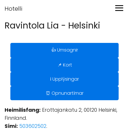
Hotelli
Ravintola Lia - Helsinki
👍 Umsagnir
📌 Kort
ℹ️ Upplýsingar
⏰ Opnunartímar
Heimilisfang:
Erottajankatu 2, 00120 Helsinki,
Finnland.
Sími:
503602502
.