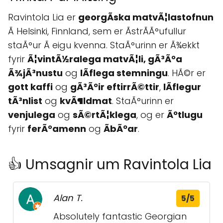
Ravintola Lia er
georgÃ­ska matvÃ¦lastofnun
Ã­ Helsinki, Finnland, sem er ÃstrÃ­Ã°ufullur
staÃ°ur Ã­ eigu kvenna. StaÃ°urinn er Ã¾ekkt
fyrir
Ã¦vintÃ½ralega matvÃ¦li, gÃ³Ã°a
Ã¾jÃ³nustu
og
lÃ­flega stemningu
. HÃ©r er
gott kaffi
og
gÃ³Ã°ir eftirrÃ©ttir
,
lÃ­flegur
tÃ³nlist
og
kvÃ¶ldmat
. StaÃ°urinn er
venjulega
og
sÃ©rtÃ¦klega
, og er
Ãºtlugu
fyrir
ferÃ°amenn
og
Ã­bÃºar
.
👍 Umsagnir um Ravintola Lia
Alan T.
5/5
Absolutely fantastic Georgian