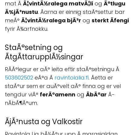
mat Ã
Ã¦vintÃ½ralega matvÃ¦li
og
Ãºtlugu
Ã¾jÃ³nustu
. Ãarna er einnig staÃ°settur bar
meÃ°
Ã¦vintÃ½ralega bjÃ³r
og
sterkt Ãfengi
fyrir Ã¾arfnokku.
StaÃ°setning og
ÃtgÃttarupplÃ½singar
RÃÃ°legur er aÃ° leita eftir staÃ°setningu Ã
503602502
eÃ°a Ã
ravintolalia.fi
. Ãetta er
staÃ°ur sem er auÃ°velt aÃ° finna og er vel
tengdur viÃ°
ferÃ°amenn
og
Ã­bÃºar
Ã­
nÃbÃ¶Ã°um.
ÃjÃ³nusta og Valkostir
Ravintola Lia bÃ½Ã°ur upp Ã margsjaldan