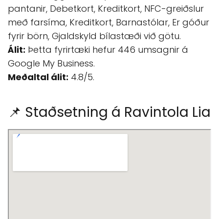
pantanir, Debetkort, Kreditkort, NFC-greiðslur
með farsíma, Kreditkort, Barnastólar, Er góður
fyrir börn, Gjaldskyld bílastæði við götu.
Álit:
Þetta fyrirtæki hefur 446 umsagnir á
Google My Business.
Meðaltal álit:
4.8/5.
📌 Staðsetning á Ravintola Lia