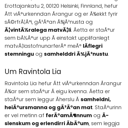
Erottajankatu 2, 00120 Helsinki, Finnland, hefur
Ãtt viÃ°urkenndan Ãrangur og er Ã¾ekkt fyrir
sÃ©rfrÃ¦Ã°i, gÃ³Ã°an Ã¾jÃ³nusta og
Ã¦vintÃ½ralega matvÃ¦li
. Ãetta er staÃ°ur
sem bÃ½Ã°ur upp Ã einstakt upplifanlegt
matvÃ¦lastofnunarferÃ° meÃ°
lÃ­flegri
stemningu
og
samhelddri Ã¾jÃ³nustu
.
Um Ravintola Lia
Ravintola Lia hefur Ãtt viÃ°urkenndan Ãrangur
Ã¾ar sem staÃ°ur Ã­ eigu kvenna. Ãetta er
staÃ°ur sem leggur Ãherslu Ã
samheldni,
heiÃ°ursmanna og gÃ³Ã°an mat
. StaÃ°urinn
er vel metinn af
ferÃ°amÃ¶nnum
og
Ã­
slenskum og erlendirri Ã­bÃºum
, sem leggja