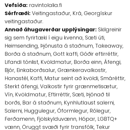
Vefsíða:
ravintolalia.fi
Sérfræði:
Veitingastaður, Krá, Georgískur
veitingastaður.
Annað áhugaverðar upplýsingar:
Skilgreinir
sig sem fyrirtæki í eigu kvenna, Sæti úti,
Heimsending, Þjónusta á staðnum, Takeaway,
Borða á staðnum, Gott kaffi, Góðir eftirréttir,
Lifandi tónlist, Kvöldmatur, Borða einn, Áfengi,
Bjór, Einkaborðsalur, Grænkeravalkostir,
Hanastél, Kaffi, Matur seint að kvöldi, Smáréttir,
Sterkt áfengi, Valkostir fyrir grænmetisætur,
Vín, Kvöldmatur, Eftirréttir, Sæti, Þjónað til
borðs, Bar á staðnum, Kynhlutlaust salerni,
Salerni, Huggulegur, Óformlegur, Rólegur,
Ferðamenn, Fjölskylduvænn, Hópar, LGBTQ+
vænn, Öruggt svæði fyrir transfólk, Tekur