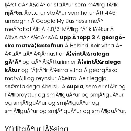
ljÃ³st aÃ° Ã¾aÃ° er staÃ°ur sem mÃ¶rg fÃ³lk
njÃ³ta
. Ãetta er staÃ°ur sem hefur Ãtt 446
umsagnir Ã Google My Business meÃ°
meÃ°altal Ãlit Ã 4.8/5. MÃ¶rg fÃ³lk lÃ½kur Ã
Ã¾vÃ­ aÃ° Ã¾aÃ° sÃ©
upp Ã topp 3
Ã­
georgÃ­
ska matvÃ¦lastofnun
Ã­ Helsinki. Ãeir vitna Ã­
Ã¾aÃ° aÃ° Ã¾jÃ³nust er
Ã¦vintÃ½ralega
gÃ³Ã°
og aÃ° Ã¾Ãtturinn er
Ã¦vintÃ½ralega
kÃtur
og fÃ¦rÃ°ir Ã¾eirra vitna Ã­ georgÃ­ska
matvÃ¦li og reynslur Ã¾eirra. Ãeir leggja
sÃ©rstaklega Ãherslu Ã
supra
, sem er stÃ³r og
fjÃ¶lbreyttur og smjÃ¶guÃ°ur og smjÃ¶guÃ°ur
og smjÃ¶guÃ°ur og smjÃ¶guÃ°ur og
smjÃ¶guÃ°ur og smjÃ¶guÃ°ur og smjÃ¶guÃ°ur.
YfirlitaÃ°ur lÃ½sing