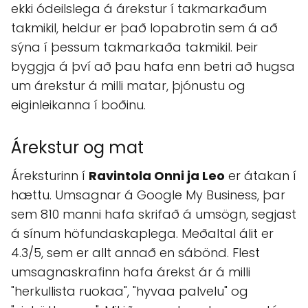
ekki ódeilslega á árekstur í takmarkaðum
takmikil, heldur er það lopabrotin sem á að
sýna í þessum takmarkaða takmikil. Þeir
byggja á því að þau hafa enn betri að hugsa
um árekstur á milli matar, þjónustu og
eiginleikanna í boðinu.
Árekstur og mat
Áreksturinn í
Ravintola Onni ja Leo
er átakan í
hættu. Umsagnar á Google My Business, þar
sem 810 manni hafa skrifað á umsögn, segjast
á sínum höfundaskaplega. Meðaltal álit er
4.3/5, sem er allt annað en sábönd. Flest
umsagnaskrafinn hafa árekst ár á milli
"herkullista ruokaa", "hyvaa palvelu" og