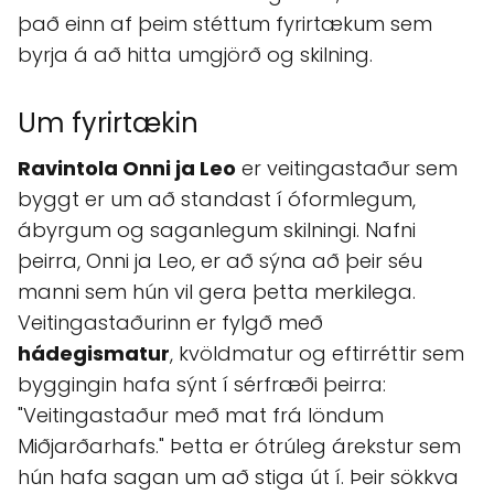
það einn af þeim stéttum fyrirtækum sem
byrja á að hitta umgjörð og skilning.
Um fyrirtækin
Ravintola Onni ja Leo
er veitingastaður sem
byggt er um að standast í óformlegum,
ábyrgum og saganlegum skilningi. Nafni
þeirra, Onni ja Leo, er að sýna að þeir séu
manni sem hún vil gera þetta merkilega.
Veitingastaðurinn er fylgð með
hádegismatur
, kvöldmatur og eftirréttir sem
byggingin hafa sýnt í sérfræði þeirra:
"Veitingastaður með mat frá löndum
Miðjarðarhafs." Þetta er ótrúleg árekstur sem
hún hafa sagan um að stiga út í. Þeir sökkva