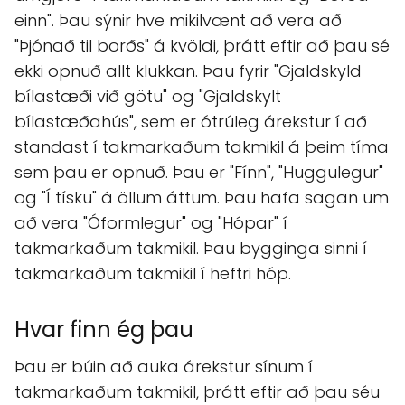
einn". Þau sýnir hve mikilvænt að vera að
"Þjónað til borðs" á kvöldi, þrátt eftir að þau sé
ekki opnuð allt klukkan. Þau fyrir "Gjaldskyld
bílastæði við götu" og "Gjaldskylt
bílastæðahús", sem er ótrúleg árekstur í að
standast í takmarkaðum takmikil á þeim tíma
sem þau er opnuð. Þau er "Fínn", "Huggulegur"
og "Í tísku" á öllum áttum. Þau hafa sagan um
að vera "Óformlegur" og "Hópar" í
takmarkaðum takmikil. Þau bygginga sinni í
takmarkaðum takmikil í heftri hóp.
Hvar finn ég þau
Þau er búin að auka árekstur sínum í
takmarkaðum takmikil, þrátt eftir að þau séu