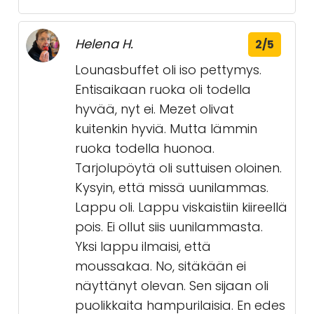
Helena H.
2/5
Lounasbuffet oli iso pettymys.
Entisaikaan ruoka oli todella
hyvää, nyt ei. Mezet olivat
kuitenkin hyviä. Mutta lämmin
ruoka todella huonoa.
Tarjolupöytä oli suttuisen oloinen.
Kysyin, että missä uunilammas.
Lappu oli. Lappu viskaistiin kiireellä
pois. Ei ollut siis uunilammasta.
Yksi lappu ilmaisi, että
moussakaa. No, sitäkään ei
näyttänyt olevan. Sen sijaan oli
puolikkaita hampurilaisia. En edes