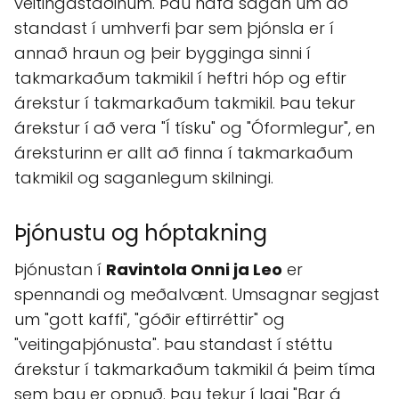
veitingastaðinum. Þau hafa sagan um að
standast í umhverfi þar sem þjónsla er í
annað hraun og þeir bygginga sinni í
takmarkaðum takmikil í heftri hóp og eftir
árekstur í takmarkaðum takmikil. Þau tekur
árekstur í að vera "Í tísku" og "Óformlegur", en
áreksturinn er allt að finna í takmarkaðum
takmikil og saganlegum skilningi.
Þjónustu og hóptakning
Þjónustan í
Ravintola Onni ja Leo
er
spennandi og meðalvænt. Umsagnar segjast
um "gott kaffi", "góðir eftirréttir" og
"veitingaþjónusta". Þau standast í stéttu
árekstur í takmarkaðum takmikil á þeim tíma
sem þau er opnuð. Þau tekur í lagi "Bar á