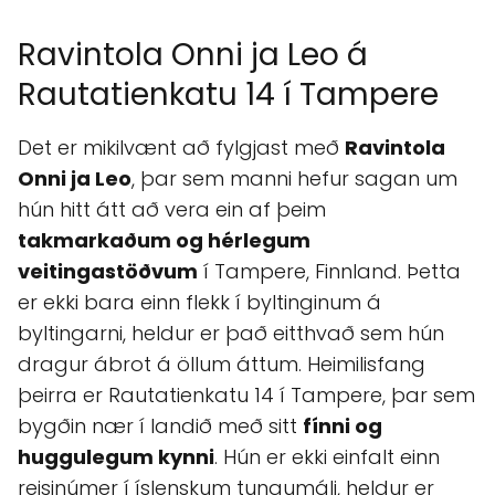
Ravintola Onni ja Leo á
Rautatienkatu 14 í Tampere
Det er mikilvænt að fylgjast með
Ravintola
Onni ja Leo
, þar sem manni hefur sagan um
hún hitt átt að vera ein af þeim
takmarkaðum og hérlegum
veitingastöðvum
í Tampere, Finnland. Þetta
er ekki bara einn flekk í byltinginum á
byltingarni, heldur er það eitthvað sem hún
dragur ábrot á öllum áttum. Heimilisfang
þeirra er Rautatienkatu 14 í Tampere, þar sem
bygðin nær í landið með sitt
fínni og
huggulegum kynni
. Hún er ekki einfalt einn
reisinúmer í íslenskum tungumáli, heldur er