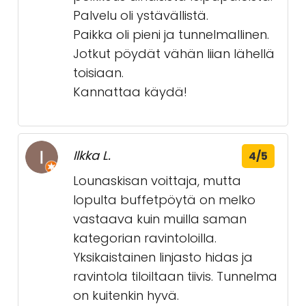
Palvelu oli ystävällistä.
Paikka oli pieni ja tunnelmallinen.
Jotkut pöydät vähän liian lähellä
toisiaan.
Kannattaa käydä!
Ilkka L.
4/5
Lounaskisan voittaja, mutta
lopulta buffetpöytä on melko
vastaava kuin muilla saman
kategorian ravintoloilla.
Yksikaistainen linjasto hidas ja
ravintola tiloiltaan tiivis. Tunnelma
on kuitenkin hyvä.