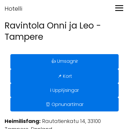
Hotelli
Ravintola Onni ja Leo -
Tampere
👍 Umsagnir
📌 Kort
ℹ️ Upplýsingar
⏰ Opnunartímar
Heimilisfang:
Rautatienkatu 14, 33100