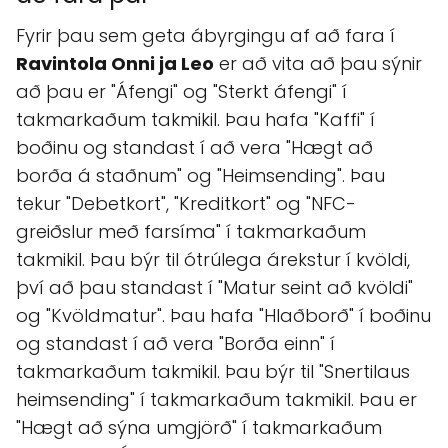
Fyrir þau sem geta ábyrgingu af að fara í
Ravintola Onni ja Leo
er að vita að þau sýnir
að þau er "Áfengi" og "Sterkt áfengi" í
takmarkaðum takmikil. Þau hafa "Kaffi" í
boðinu og standast í að vera "Hægt að
borða á staðnum" og "Heimsending". Þau
tekur "Debetkort", "Kreditkort" og "NFC-
greiðslur með farsíma" í takmarkaðum
takmikil. Þau býr til ótrúlega árekstur í kvöldi,
því að þau standast í "Matur seint að kvöldi"
og "Kvöldmatur". Þau hafa "Hlaðborð" í boðinu
og standast í að vera "Borða einn" í
takmarkaðum takmikil. Þau býr til "Snertilaus
heimsending" í takmarkaðum takmikil. Þau er
"Hægt að sýna umgjörð" í takmarkaðum