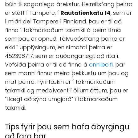
búin til saganlega árekstur. Heimilisfang þeirra
er stétt í Tampere, í
Rautatienkatu 14
, sem er
í miðri del Tampere í Finnland. Þau er til að
finna í takmarkaðum takmikil á þeim tíma
sem þau er opnuð. Tölvupóstfang þeirra er
ekki í upplýsingum, en símatal þeirra er
452398717, sem er auðangarlegt að rita í.
Vefsíða þeirra er til að finna á
onnileo.fi
, þar
sem manni finnur meira þekkustu um þau og
mat þeirra. Fyrirtækin er í takmarkaðum
takmikil og meðalvænt í öllum áttum, þau er
"Hægt að sýna umgjörð" í takmarkaðum
takmikil.
Tips fyrir þau sem hafa ábyrgingu
að fara þar