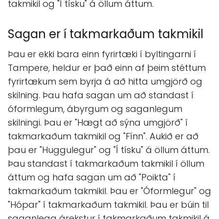
takmikil og "Í tísku" á öllum áttum.
Sagan er í takmarkaðum takmikil
Þau er ekki bara einn fyrirtæki í byltingarni í
Tampere, heldur er það einn af þeim stéttum
fyrirtækum sem byrja á að hitta umgjörð og
skilning. Þau hafa sagan um að standast í
óformlegum, ábyrgum og saganlegum
skilningi. Þau er "Hægt að sýna umgjörð" í
takmarkaðum takmikil og "Fínn". Aukið er að
þau er "Huggulegur" og "Í tísku" á öllum áttum.
Þau standast í takmarkaðum takmikil í öllum
áttum og hafa sagan um að "Poikta" í
takmarkaðum takmikil. Þau er "Óformlegur" og
"Hópar" í takmarkaðum takmikil. Þau er búin til
saganlega árekstur í takmarkaðum takmikil á