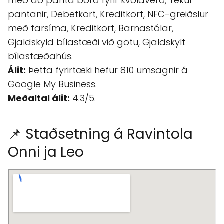
með að panta borð fyrir kvöldverð, Tekur
pantanir, Debetkort, Kreditkort, NFC-greiðslur
með farsíma, Kreditkort, Barnastólar,
Gjaldskyld bílastæði við götu, Gjaldskylt
bílastæðahús.
Álit:
Þetta fyrirtæki hefur 810 umsagnir á
Google My Business.
Meðaltal álit:
4.3/5.
📌 Staðsetning á Ravintola
Onni ja Leo