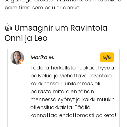
þeim tíma sem þau er opnuð.
👍 Umsagnir um Ravintola
Onni ja Leo
Marika M.
5/5
Todella herkullista ruokaa, hyvää
palvelua ja viehättävä ravintola
kaikkinensa. Uunilammas oli
parasta mitä olen tähän
mennessä syönyt ja kaikki muukin
oli ensiluokkaista. Täällä
kannattaa ehdottomasti poiketa!