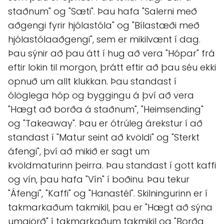
staðnum" og "Sæti". Þau hafa "Salerni með
aðgengi fyrir hjólastóla" og "Bílastæði með
hjólastólaaðgengi", sem er mikilvænt í dag.
Þau sýnir að þau átt í hug að vera "Hópar" frá
eftir lokin til morgon, þrátt eftir að þau séu ekki
opnuð um allt klukkan. Þau standast í
ólöglega hóp og byggingu á því að vera
"Hægt að borða á staðnum", "Heimsending"
og "Takeaway". Þau er ótrúleg árekstur í að
standast í "Matur seint að kvöldi" og "Sterkt
áfengi", því að mikið er sagt um
kvöldmaturinn þeirra. Þau standast í gott kaffi
og vín, þau hafa "Vín" í boðinu. Þau tekur
"Áfengi", "Kaffi" og "Hanastél". Skilningurinn er í
takmarkaðum takmikil, þau er "Hægt að sýna
umgjörð" í takmarkaðum takmikil og "Borða