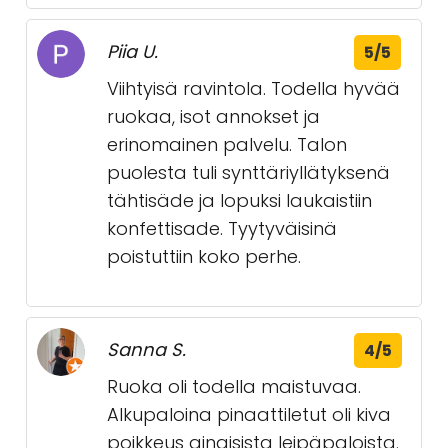
Piia U.
5/5
Viihtyisä ravintola. Todella hyvää
ruokaa, isot annokset ja
erinomainen palvelu. Talon
puolesta tuli synttäriyllätyksenä
tähtisäde ja lopuksi laukaistiin
konfettisade. Tyytyväisinä
poistuttiin koko perhe.
Sanna S.
4/5
Ruoka oli todella maistuvaa.
Alkupaloina pinaattiletut oli kiva
poikkeus ainaisista leipäpaloista.