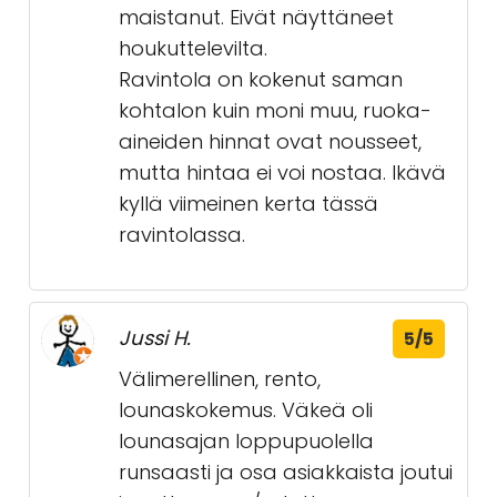
maistanut. Eivät näyttäneet
houkuttelevilta.
Ravintola on kokenut saman
kohtalon kuin moni muu, ruoka-
aineiden hinnat ovat nousseet,
mutta hintaa ei voi nostaa. Ikävä
kyllä viimeinen kerta tässä
ravintolassa.
Jussi H.
5/5
Välimerellinen, rento,
lounaskokemus. Väkeä oli
lounasajan loppupuolella
runsaasti ja osa asiakkaista joutui