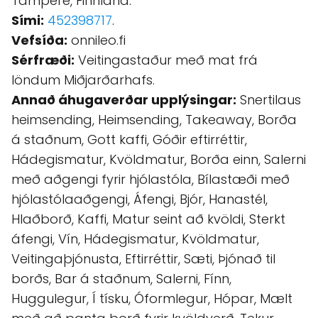
Tampere, Finnland.
Sími:
452398717
.
Vefsíða:
onnileo.fi
Sérfræði:
Veitingastaður með mat frá
löndum Miðjarðarhafs.
Annað áhugaverðar upplýsingar:
Snertilaus
heimsending, Heimsending, Takeaway, Borða
á staðnum, Gott kaffi, Góðir eftirréttir,
Hádegismatur, Kvöldmatur, Borða einn, Salerni
með aðgengi fyrir hjólastóla, Bílastæði með
hjólastólaaðgengi, Áfengi, Bjór, Hanastél,
Hlaðborð, Kaffi, Matur seint að kvöldi, Sterkt
áfengi, Vín, Hádegismatur, Kvöldmatur,
Veitingaþjónusta, Eftirréttir, Sæti, Þjónað til
borðs, Bar á staðnum, Salerni, Fínn,
Huggulegur, Í tísku, Óformlegur, Hópar, Mælt