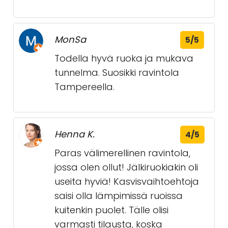
MonSa
5/5
Todella hyvä ruoka ja mukava
tunnelma. Suosikki ravintola
Tampereella.
Henna K.
4/5
Paras välimerellinen ravintola,
jossa olen ollut! Jälkiruokiakin oli
useita hyviä! Kasvisvaihtoehtoja
saisi olla lämpimissä ruoissa
kuitenkin puolet. Tälle olisi
varmasti tilausta, koska