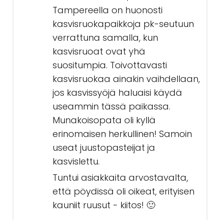
Tampereella on huonosti
kasvisruokapaikkoja pk-seutuun
verrattuna samalla, kun
kasvisruoat ovat yhä
suositumpia. Toivottavasti
kasvisruokaa ainakin vaihdellaan,
jos kasvissyöjä haluaisi käydä
useammin tässä paikassa.
Munakoisopata oli kyllä
erinomaisen herkullinen! Samoin
useat juustopasteijat ja
kasvislettu.
Tuntui asiakkaita arvostavalta,
että pöydissä oli oikeat, erityisen
kauniit ruusut - kiitos! 🙂