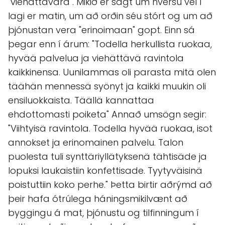
"viehättavara". Mikið er sagt um hversu vel í
lagi er matin, um að orðin séu stórt og um að
þjónustan vera "erinoimaan" gopt. Einn sá
þegar enn í árum: "Todella herkullista ruokaa,
hyvää palvelua ja viehättävä ravintola
kaikkinensa. Uunilammas oli parasta mitä olen
täähän mennessä syönyt ja kaikki muukin oli
ensiluokkaista. Täällä kannattaa
ehdottomasti poiketa" Annað umsögn segir:
"Viihtyisä ravintola. Todella hyvää ruokaa, isot
annokset ja erinomainen palvelu. Talon
puolesta tuli synttäriyllätyksenä tähtisäde ja
lopuksi laukaistiin konfettisade. Tyytyväisinä
poistuttiin koko perhe." Þetta birtir aðrýmd að
þeir hafa ótrúlega háningsmikilvænt að
byggingu á mat, þjónustu og tilfinningum í