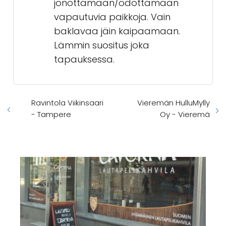
jonottamaan/odottamaan
vapautuvia paikkoja. Vain
baklavaa jäin kaipaamaan.
Lämmin suositus joka
tapauksessa.
Ravintola Viikinsaari
Vieremän HulluMylly
- Tampere
Oy - Vieremä