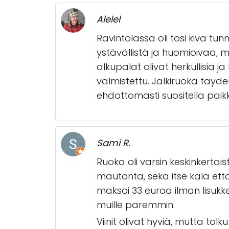
Alelel
Ravintolassa oli tosi kiva tun
ystävällistä ja huomioivaa, 
alkupalat olivat herkullisia j
valmistettu. Jälkiruoka täyd
ehdottomasti suositella paik
Sami R.
Ruoka oli varsin keskinkertai
mautonta, sekä itse kala ett
maksoi 33 euroa ilman lisukk
muille paremmin.
Viinit olivat hyviä, mutta tolk