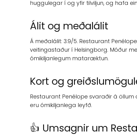
huggulegar í og yfir tilviljun, og hafa 
Álit og meðalálit
Á meðalálit: 3.9/5. Restaurant Penélope
veitingastaður í Helsingborg. Móður með
ómikiljanlegum mataræktun.
Kort og greiðslumögul
Restaurant Penélope svaraðir á öllum 
eru ómikiljanlega leyfð.
👍 Umsagnir um Resta