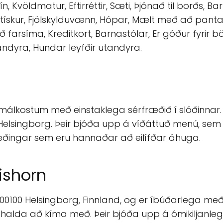
, Kvöldmatur, Eftirréttir, Sæti, Þjónað til borðs, Bar 
tískur, Fjölskylduvænn, Hópar, Mælt með að panta b
 farsíma, Kreditkort, Barnastólar, Er góður fyrir bö
nandyra, Hundar leyfðir utandyra.
t málkostum með einstaklega sérfræðið í slóðinnar
Helsingborg. Þeir bjóða upp á víðáttuð menú, sem 
ingar sem eru hannaðar að eilífðar áhuga.
ishorn
00100 Helsingborg, Finnland, og er íbúðarlega með 
m halda að kíma með. Þeir bjóða upp á ómikiljanleg