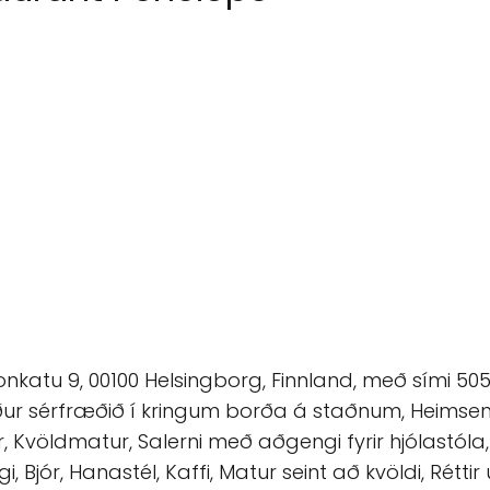
onkatu 9, 00100 Helsingborg, Finnland, með sími 5
aður sérfræðið í kringum borða á staðnum, Heimsen
eilar, Kvöldmatur, Salerni með aðgengi fyrir hjólastó
 Bjór, Hanastél, Kaffi, Matur seint að kvöldi, Rétti