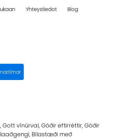
mukaan
Yhteystiedot
Blog
nartímar
tt vínúrval, Góðir eftirréttir, Góðir
tólaaðgengi, Bílastæði með