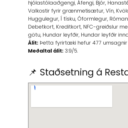
hjólastólaaðgengi, Áfengi, Bjór, Hanastél
Valkostir fyrir grænmetisætur, Vín, Kvöldm
Huggulegur, Í tísku, Óformlegur, Róman
Debetkort, Kreditkort, NFC-greiðslur með
götu, Hundar leyfðir, Hundar leyfðir in
Álit:
Þetta fyrirtæki hefur 477 umsagnir
Meðaltal álit:
3.9/5.
📌 Staðsetning á Rest