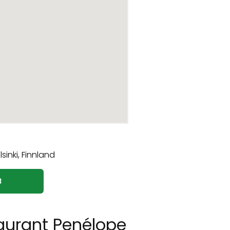
3
aurant Penélope