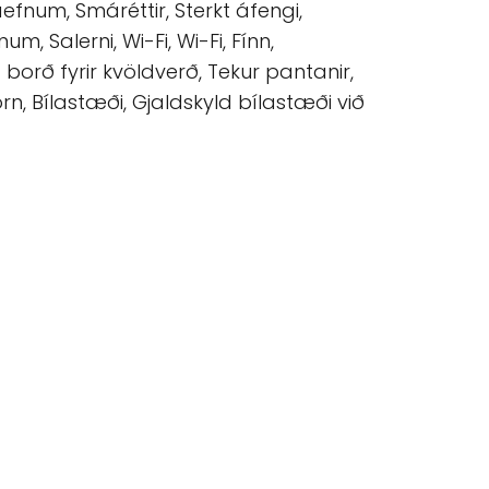
áefnum, Smáréttir, Sterkt áfengi,
m, Salerni, Wi-Fi, Wi-Fi, Fínn,
orð fyrir kvöldverð, Tekur pantanir,
rn, Bílastæði, Gjaldskyld bílastæði við