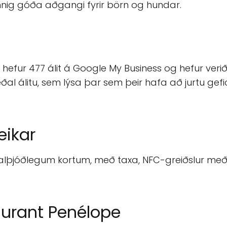
einnig góða aðgangi fyrir börn og hundar.
 hefur 477 álit á Google My Business og hefur veri
al álitu, sem lýsa þar sem þeir hafa að jurtu gefið
eikar
alþjóðlegum kortum, með taxa, NFC-greiðslur með 
urant Penélope