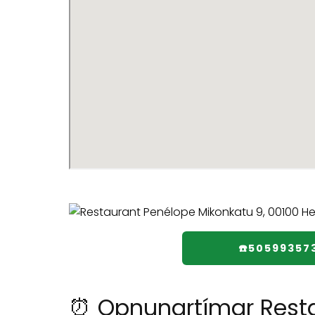
☎️50599357
⏰ Opnunartímar Rest