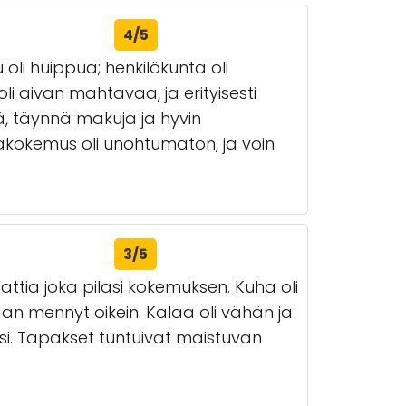
4/5
 oli huippua; henkilökunta oli
i aivan mahtavaa, ja erityisesti
vä, täynnä makuja ja hyvin
lakokemus oli unohtumaton, ja voin
3/5
attia joka pilasi kokemuksen. Kuha oli
an mennyt oikein. Kalaa oli vähän ja
ksi. Tapakset tuntuivat maistuvan