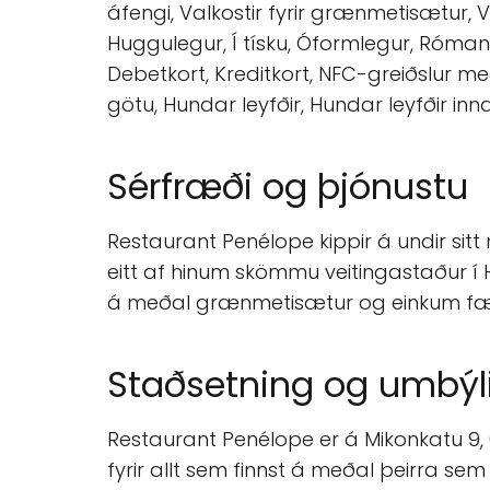
áfengi, Valkostir fyrir grænmetisætur, Vín
Huggulegur, Í tísku, Óformlegur, Róman
Debetkort, Kreditkort, NFC-greiðslur með
götu, Hundar leyfðir, Hundar leyfðir in
Sérfræði og þjónustu
Restaurant Penélope kippir á undir sit
eitt af hinum skömmu veitingastaður í 
á meðal grænmetisætur og einkum fæð
Staðsetning og umbýl
Restaurant Penélope er á Mikonkatu 9, 
fyrir allt sem finnst á meðal þeirra se