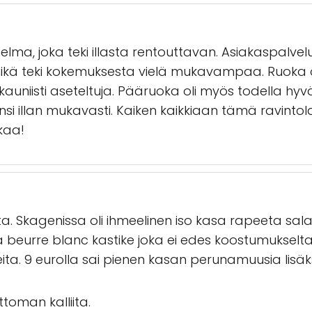
nelma, joka teki illasta rentouttavan. Asiakaspalvelu
mikä teki kokemuksesta vielä mukavampaa. Ruoka ol
a kauniisti aseteltuja. Pääruoka oli myös todella hy
ensi illan mukavasti. Kaiken kaikkiaan tämä ravinto
kaa!
sta. Skagenissa oli ihmeelinen iso kasa rapeeta sala
ä beurre blanc kastike joka ei edes koostumukselta
eita. 9 eurolla sai pienen kasan perunamuusia lisä
uttoman kalliita.