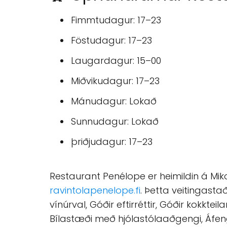
Fimmtudagur: 17–23
Föstudagur: 17–23
Laugardagur: 15–00
Miðvikudagur: 17–23
Mánudagur: Lokað
Sunnudagur: Lokað
þriðjudagur: 17–23
Restaurant Penélope er heimildin á Mik
ravintolapenelope.fi
. Þetta veitingast
vínúrval, Góðir eftirréttir, Góðir kokkt
Bílastæði með hjólastólaaðgengi, Áfengi,