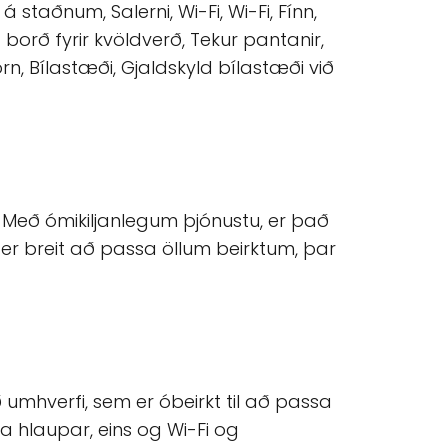
á staðnum, Salerni, Wi-Fi, Wi-Fi, Fínn,
orð fyrir kvöldverð, Tekur pantanir,
rn, Bílastæði, Gjaldskyld bílastæði við
. Með ómikiljanlegum þjónustu, er það
er breit að passa öllum beirktum, þar
umhverfi, sem er óbeirkt til að passa
a hlaupar, eins og Wi-Fi og