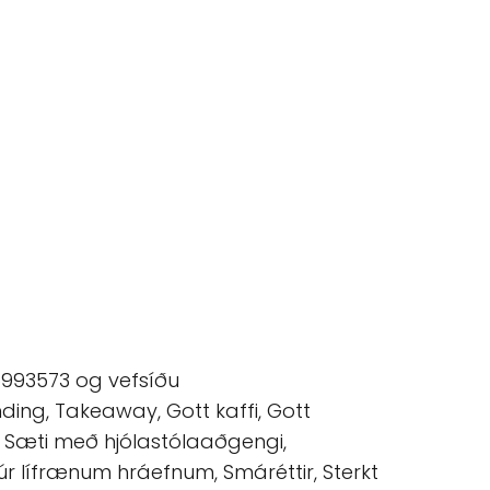
05993573 og vefsíðu
ding, Takeaway, Gott kaffi, Gott
la, Sæti með hjólastólaaðgengi,
r úr lífrænum hráefnum, Smáréttir, Sterkt