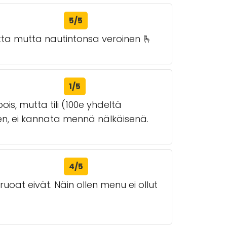
5/5
a mutta nautintonsa veroinen 🫰
1/5
is, mutta tili (100e yhdeltä
ennen, ei kannata mennä nälkäisenä.
4/5
äruoat eivät. Näin ollen menu ei ollut