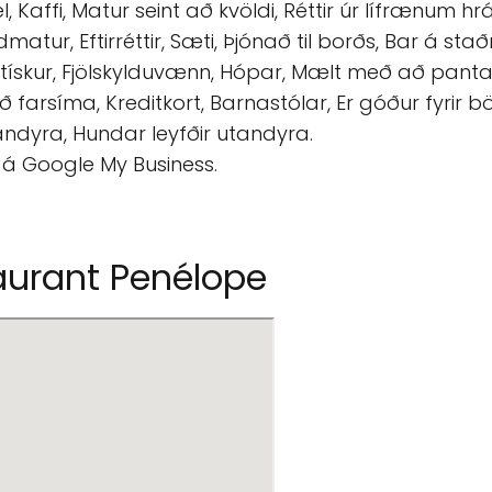
, Kaffi, Matur seint að kvöldi, Réttir úr lífrænum hr
atur, Eftirréttir, Sæti, Þjónað til borðs, Bar á staðnu
tískur, Fjölskylduvænn, Hópar, Mælt með að panta b
 farsíma, Kreditkort, Barnastólar, Er góður fyrir bö
nandyra, Hundar leyfðir utandyra.
 á Google My Business.
aurant Penélope