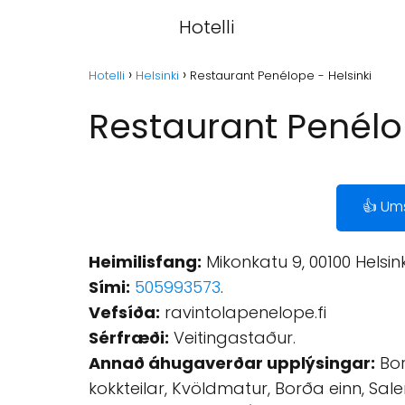
Hotelli
Hotelli
Helsinki
Restaurant Penélope - Helsinki
Restaurant Penélop
👍 Um
Heimilisfang:
Mikonkatu 9, 00100 Helsink
Sími:
505993573
.
Vefsíða:
ravintolapenelope.fi
Sérfræði:
Veitingastaður.
Annað áhugaverðar upplýsingar:
Bor
kokkteilar, Kvöldmatur, Borða einn, Sal