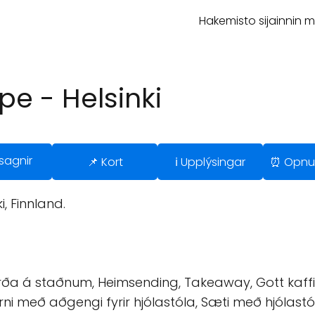
Hakemisto sijainnin 
e - Helsinki
sagnir
📌 Kort
ℹ️ Upplýsingar
⏰ Opnu
i, Finnland.
ða á staðnum, Heimsending, Takeaway, Gott kaffi, Go
erni með aðgengi fyrir hjólastóla, Sæti með hjólas