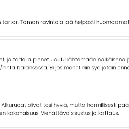
tartar. Tämän ravintola jää helposti huomaamatt
et, ja todella pienet. Joutu lähtemään nälkäisenä po
koko/hinta balanssissa. Eli jos menet niin syö jotain 
en. Alkuruoat olivat tosi hyviä, mutta harmillisesti pä
en kokonaisuus. Viehättävä sisustus ja kattaus.