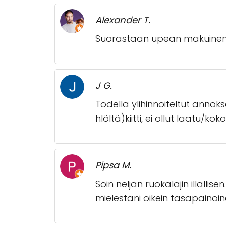
Alexander T.
Suorastaan upean makuinen 
J G.
Todella ylihinnoiteltut annoks
hlöltä)kiitti, ei ollut laatu/
Pipsa M.
Söin neljän ruokalajin illallis
mielestäni oikein tasapainoin